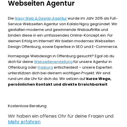
Webseiten Agentur
Die
Ngoy Web & Design Agentur
wurde im Jahr 2015 als Full-
Service Webseiten Agentur von Kalala Ngoy gegründet. Wir
gestalten moderne und gewinnende Webauftritte und
binden diese in ein umfassendes Online-Konzept ein. Für
deinen Erfolg im Internet! Wir bieten modernes Webseiten
Design Offenburg, sowie Expertise in SEO und E-Commerce.
Homepage Webdesign in Offenburg gesucht? Egal ob du
dich für deine
Webseitenerstellung
für unsere Agentur in
Offenburg oder
Freiburg
entscheidest – unsere Experten
unterstützen dich bei deinem wichtigen Projekt. Wir sind
rund um die Uhr für dich da. Wir setzen auf
kurze Wege,
persönlichen Kontakt und direkte Erreichbarkeit
.
Kostenlose Beratung
Wir haben ein offenes Ohr für deine Fragen und
Mehr erfahren
Wünsche. Wir beraten dich kostenlos und