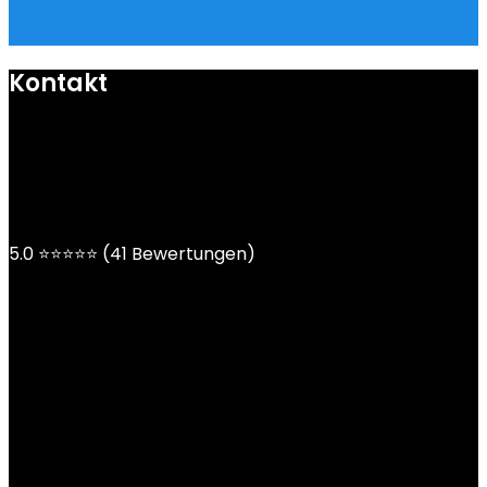
Kontakt
mail@ngoy.de
DE | AT | CH
5.0 ⭐⭐⭐⭐⭐ (41 Bewertungen)