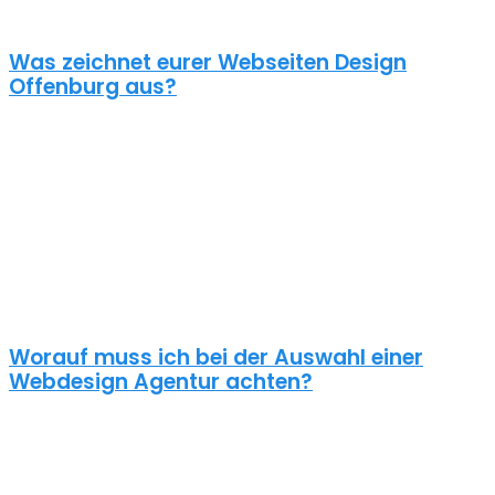
Inhalte vorhanden, helfen wir dir gerne weiter.
Was zeichnet eurer Webseiten Design
Offenburg aus?
Eine schöne Webseite allein reicht heute nicht mehr aus. Wenn
dein Webseiten Design Offenburg das Ziel hat potentielle Kunden
anzuziehen brauchst du ein nachhaltiges Konzept für deine
Internet Präsenz.
Nur dann wird dein Webdesign auch potenzielle Kunden
anlocken. Unsere Webdesign Agentur in Offenburg kennt die
Anforderungen an die Online Kommunikationslandschaft, die aus
Standard Homepages erfolgreiche Webseiten macht.
Worauf muss ich bei der Auswahl einer
Webdesign Agentur achten?
Eine gute Webseiten Agentur in Offenburg setzt sich intensiv mit
deiner Zielgruppe und deinen Zielen bei dieser auseinander. Ein
kundenzentrierter und benutzerfreundlicher Ansatz sollte beim