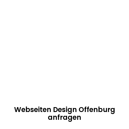
Seit einiger Zeit arbeiten alle unsere Webseiten Designer in
Offenburg im Homeoffice als virtuelles Team. Das funktioniert
intern für uns perfekt. Moderne Kommunikationsmittel sorgen
dafür, dass 90% unserer Kunden aus ganz Deutschland kommen.
Fast alle Webseiten Design Projekte lassen sich auch per Telefon
und Videokonferenzen umsetzen.
Keine Kompromisse: exzellenter Service, schnelle Umsetzung und
herausragende Qualität! Kalala Ngoy ist als persönlicher
Ansprechpartner für dein Projekt verantwortlich und jederzeit
erreichbar.
Webseiten Design Offenburg
anfragen