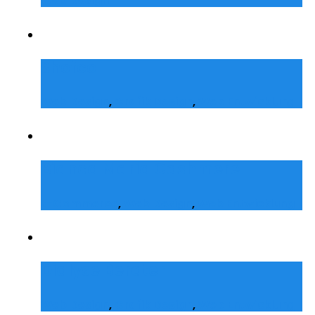
Web Design
Shofco
Web Design
,
Grafik Design
,
Web Entwicklung
Bianca Maria Cashmere
E-Commerce
,
Web Design
,
Web Entwicklung
Dialyse Berater
Web Design
,
Grafik Design
,
Web Entwicklung