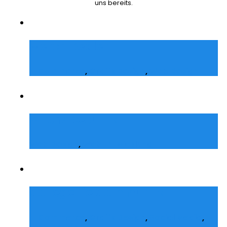
uns bereits.
Merch Dealer
E-Commerce
,
Grafik Design
,
Web Design
Atrons Security
Web Design
,
Web Entwicklung
Collegelife Community
E-Commerce
,
Grafik Design
,
Social Media
,