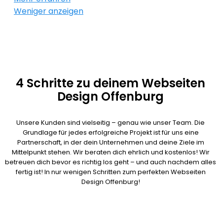
Webseiten Design Offenburg ist unsere
komplizierten, unflexiblen Homepagebaukasten.
Weniger anzeigen
Leidenschaft. Unsere Webseiten Agentur in
Wir haben als professionelle Webseiten Agentur
Offenburg erstellt Webseiten die von Anfang an
in Offenburg immer deinen langfristigen Erfolg im
ein durchdachtes und zielorientiertes Konzept
Sinn.
haben. Wir haben einen hohen Eigenanspruch
und sind überzeugt von unseren Ergebnissen! Wir
bieten dir immer ein Komplettpaket das
4 Schritte zu deinem Webseiten
individuell auf dich zugeschnitten wird. Zum
Design Offenburg
Festpreis!
Unsere Kunden sind vielseitig – genau wie unser Team. Die
Grundlage für jedes erfolgreiche Projekt ist für uns eine
Partnerschaft, in der dein Unternehmen und deine Ziele im
Mittelpunkt stehen. Wir beraten dich ehrlich und kostenlos! Wir
betreuen dich bevor es richtig los geht – und auch nachdem alles
fertig ist! In nur wenigen Schritten zum perfekten Webseiten
Design Offenburg!