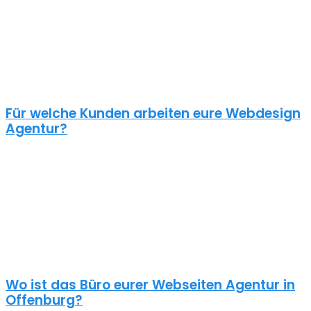
selbstverständlich sein.
Wir gestalten bereits seit 2015 mit viel Liebe zum Detail
professionelle und erfolgreiche WordPress Webseiten für kleine
und mittelständische Unternehmen, Einzelunternehmer und
öffentliche Institutionen. Profitiere von unser langjährigen
Erfahrung!
Für welche Kunden arbeiten eure Webdesign
Agentur?
Planst du ein Redesign deiner bestehenden Webseite, brauchst
du ein neues Webseiten Design Offenburg, einen neuen Shop
oder ein Corporate Design? Unsere Kunden vertrauen uns – und
wir vertrauen unseren Kunden.
Unsere Kunden sind vielseitig – genau wie unsere Webdesign
Firma: Bauumternehmen, Gastronomie, Agenturen, Schulen,
Physiotherapeuten, Ärzte, Online Händler, Anwälte usw.
Wo ist das Büro eurer Webseiten Agentur in
Offenburg?