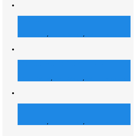
Shofco
Web Design
,
Grafik Design
,
Web Entwicklung
Bianca Maria Cashmere
E-Commerce
,
Web Design
,
Web Entwicklung
Dialyse Berater
Web Design
,
Grafik Design
,
Web Entwicklung