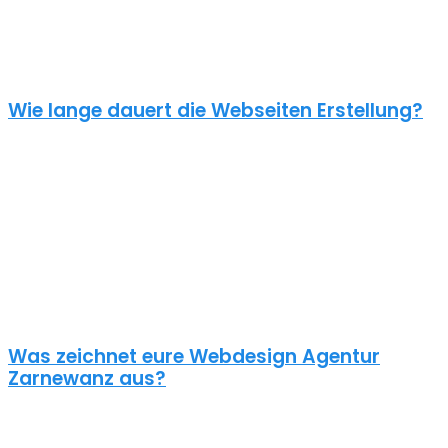
einen Online Shop ab 5000€, je nach Umfang. Für ein
unverbindliches Angebot kontaktiere uns einfach. Im Gespräch
können wir deinen Bedarf ermitteln und dir ein genauen Festpreis
für dein Projekt mitteilen.
Wie lange dauert die Webseiten Erstellung?
Je nach inhaltlichem Umfang und Komplexität dauert es von
Anfrage bis zum Go Live ca. 4-12 Wochen. Kleine oder dringende
Projekte können wir auch in unter einem Monat fertigstellen.
Die benötigte Zeit ist abhängig von vielen Faktoren: Soll erst ein
Corporate Design entwickelt werden? Wie umfangreich ist die
Webseite? Wie ist der Funktionsumfang? Hast du schon alle Texte
und Bilder vorbereitet? Ist Suchmaschinenoptimierung geplant?
Und so weiter…
Was zeichnet eure Webdesign Agentur
Zarnewanz aus?
Wir gestalten bereits seit 2015 mit viel Liebe zum Detail
professionelle und erfolgreiche WordPress Webseiten für kleine