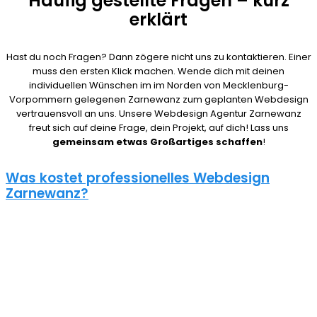
Häufig gestellte Fragen – kurz
erklärt
Hast du noch Fragen? Dann zögere nicht uns zu kontaktieren. Einer
muss den ersten Klick machen. Wende dich mit deinen
individuellen Wünschen im im Norden von Mecklenburg-
Vorpommern gelegenen Zarnewanz zum geplanten Webdesign
vertrauensvoll an uns. Unsere Webdesign Agentur Zarnewanz
freut sich auf deine Frage, dein Projekt, auf dich! Lass uns
gemeinsam etwas Großartiges schaffen
!
Was kostet professionelles Webdesign
Zarnewanz?
08/15 Webseiten überlassen wir Anderen in Zarnewanz. Deshalb
ist die Frage nach den Kosten für eine Website auch nicht
pauschal zu beantworten. Unser Punkt ist: Wie gut deine Website
ist, hängt davon ab, wie viel du investierst. Um deine Entscheidung
nicht zu bereuen solltest du es dir gut überlegen.
Eine neue Webseite kostet bei uns zwischen 500€ und 5000€ und