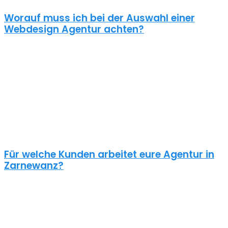
Worauf muss ich bei der Auswahl einer
Webdesign Agentur achten?
Eine gute Webdesign Agentur in Zarnewanz setzt sich intensiv mit
deiner Zielgruppe und deinen Zielen bei dieser auseinander. Ein
kundenzentrierter und benutzerfreundlicher Ansatz sollte
selbstverständlich sein.
Schaue dir die Referenzen an und frage auch was diese Seiten
gekostet haben. Ein Pauschalpreis ohne die Anforderungen zu
kennen ist meist ein Anzeichen für eine begrenzte Erfahrung der
Agentur.
Für welche Kunden arbeitet eure Agentur in
Zarnewanz?
Planst du ein Redesign deiner bestehenden Website, brauchst du
einen neuen Webshop oder ein neues Logo?
Unsere Kunden sind vielseitig – genau wie unsere Freelancer
Webdesign in Zarnewanz: Schulen, Physiotherapeuten, Zahnärzte,