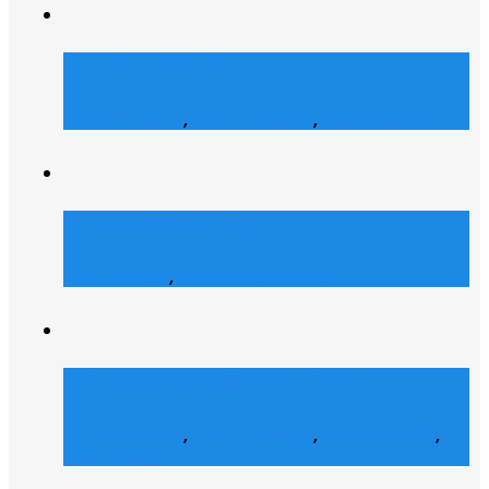
Merch Dealer
E-Commerce
,
Grafik Design
,
Web Design
Atrons Security
Web Design
,
Web Entwicklung
Collegelife Community
E-Commerce
,
Grafik Design
,
Social Media
,
Web Design