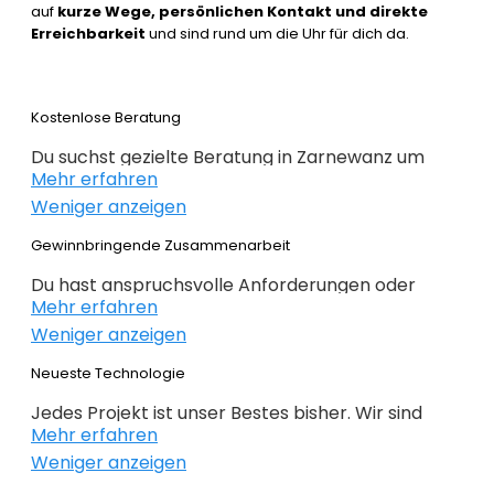
auf
kurze Wege, persönlichen Kontakt und direkte
Erreichbarkeit
und sind rund um die Uhr für dich da.
Kostenlose Beratung
Du suchst gezielte Beratung in Zarnewanz um
Mehr erfahren
erfolgreich im Webdesign 2022 zu sein. Wir
Weniger anzeigen
beraten dich kostenlos und individuell zu
Webdesign, E-Commerce,
Gewinnbringende Zusammenarbeit
Suchmaschinenoptimierung und im Grunde alles,
Du hast anspruchsvolle Anforderungen oder
was mit Internet zu tun hat. Du weißt noch nicht
Mehr erfahren
Ideen und du hast genaue Ziele definiert, die du
genau wo du bei deiner Online Präsenz anfangen
Weniger anzeigen
erreichen willst? Gemeinsam mit dir planen,
sollst oder wie es weitergeht, dann bist du genau
konzipieren und realieren wir dein Projekt. Beim
Neueste Technologie
bei der
richtigen Agentur
. Alles auf den Punkt
Webdesign Zarnewanz überlassen wir nichts dem
gebracht – nichts unnötiges!
Jedes Projekt ist unser Bestes bisher. Wir sind
Zufall. Keine intransparente Planung – nur
Mehr erfahren
immer auf der Suche nach noch besseren
gewinnbringende Lösungen. Profitieren Sie von
Weniger anzeigen
Lösungen für deine geschäftlichen
unserer langjährigen Erfahrung!