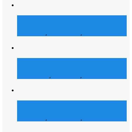
Shofco
Web Design
,
Grafik Design
,
Web Entwicklung
Bianca Maria Cashmere
E-Commerce
,
Web Design
,
Web Entwicklung
Dialyse Berater
Web Design
,
Grafik Design
,
Web Entwicklung