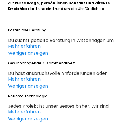
auf
kurze Wege, persönlichen Kontakt und direkte
Erreichbarkeit
und sind rund um die Uhr für dich da.
Kostenlose Beratung
Du suchst gezielte Beratung in Wittenhagen um
Mehr erfahren
erfolgreich im Webdesign 2022 zu sein. Wir
Weniger anzeigen
beraten dich kostenlos und individuell zu
Webdesign, E-Commerce,
Gewinnbringende Zusammenarbeit
Suchmaschinenoptimierung und im Grunde alles,
Du hast anspruchsvolle Anforderungen oder
was mit Internet zu tun hat. Du weißt noch nicht
Mehr erfahren
Ideen und du hast genaue Ziele definiert, die du
genau wo du bei deiner Online Präsenz anfangen
Weniger anzeigen
erreichen willst? Gemeinsam mit dir planen,
sollst oder wie es weitergeht, dann bist du genau
konzipieren und realieren wir dein Projekt. Beim
Neueste Technologie
bei der
richtigen Agentur
. Alles auf den Punkt
Webdesign Wittenhagen überlassen wir nichts
gebracht – nichts unnötiges!
Jedes Projekt ist unser Bestes bisher. Wir sind
dem Zufall. Keine intransparente Planung – nur
Mehr erfahren
immer auf der Suche nach noch besseren
gewinnbringende Lösungen. Profitieren Sie von
Weniger anzeigen
Lösungen für deine geschäftlichen
unserer langjährigen Erfahrung!