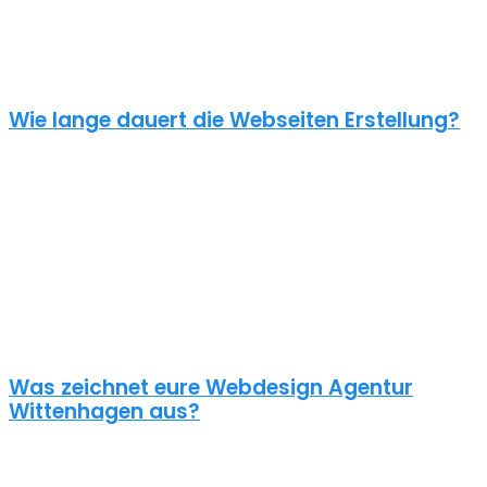
einen Online Shop ab 5000€, je nach Umfang. Für ein
unverbindliches Angebot kontaktiere uns einfach. Im Gespräch
können wir deinen Bedarf ermitteln und dir ein genauen Festpreis
für dein Projekt mitteilen.
Wie lange dauert die Webseiten Erstellung?
Je nach inhaltlichem Umfang und Komplexität dauert es von
Anfrage bis zum Go Live ca. 4-12 Wochen. Kleine oder dringende
Projekte können wir auch in unter einem Monat fertigstellen.
Die benötigte Zeit ist abhängig von vielen Faktoren: Soll erst ein
Corporate Design entwickelt werden? Wie umfangreich ist die
Webseite? Wie ist der Funktionsumfang? Hast du schon alle Texte
und Bilder vorbereitet? Ist Suchmaschinenoptimierung geplant?
Und so weiter…
Was zeichnet eure Webdesign Agentur
Wittenhagen aus?
Wir gestalten bereits seit 2015 mit viel Liebe zum Detail
professionelle und erfolgreiche WordPress Webseiten für kleine