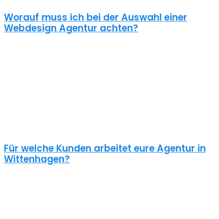
Worauf muss ich bei der Auswahl einer
Webdesign Agentur achten?
Eine gute Webdesign Agentur in Wittenhagen setzt sich intensiv
mit deiner Zielgruppe und deinen Zielen bei dieser auseinander.
Ein kundenzentrierter und benutzerfreundlicher Ansatz sollte
selbstverständlich sein.
Schaue dir die Referenzen an und frage auch was diese Seiten
gekostet haben. Ein Pauschalpreis ohne die Anforderungen zu
kennen ist meist ein Anzeichen für eine begrenzte Erfahrung der
Agentur.
Für welche Kunden arbeitet eure Agentur in
Wittenhagen?
Planst du ein Redesign deiner bestehenden Website, brauchst du
einen neuen Webshop oder ein neues Logo?
Unsere Kunden sind vielseitig – genau wie unsere Freelancer
Webdesign in Wittenhagen: Schulen, Physiotherapeuten,