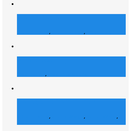
Merch Dealer
E-Commerce
,
Grafik Design
,
Web Design
Atrons Security
Web Design
,
Web Entwicklung
Collegelife Community
E-Commerce
,
Grafik Design
,
Social Media
,
Web Design