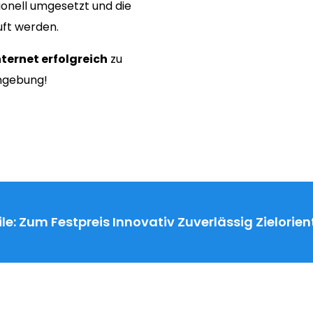
onell umgesetzt und die
uft werden.
nternet erfolgreich
zu
Umgebung!
le:
Zum Festpreis
Innovativ
Zuverlässig
Zielorien