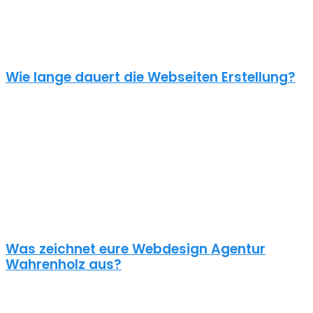
einen Online Shop ab 5000€, je nach Umfang. Für ein
unverbindliches Angebot kontaktiere uns einfach. Im Gespräch
können wir deinen Bedarf ermitteln und dir ein genauen Festpreis
für dein Projekt mitteilen.
Wie lange dauert die Webseiten Erstellung?
Je nach inhaltlichem Umfang und Komplexität dauert es von
Anfrage bis zum Go Live ca. 4-12 Wochen. Kleine oder dringende
Projekte können wir auch in unter einem Monat fertigstellen.
Die benötigte Zeit ist abhängig von vielen Faktoren: Soll erst ein
Corporate Design entwickelt werden? Wie umfangreich ist die
Webseite? Wie ist der Funktionsumfang? Hast du schon alle Texte
und Bilder vorbereitet? Ist Suchmaschinenoptimierung geplant?
Und so weiter…
Was zeichnet eure Webdesign Agentur
Wahrenholz aus?
Wir gestalten bereits seit 2015 mit viel Liebe zum Detail
professionelle und erfolgreiche WordPress Webseiten für kleine