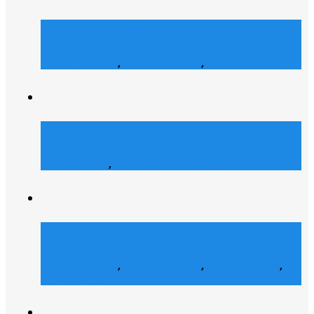
Merch Dealer
E-Commerce
,
Grafik Design
,
Web Design
Atrons Security
Web Design
,
Web Entwicklung
Collegelife Community
E-Commerce
,
Grafik Design
,
Social Media
,
Web Design