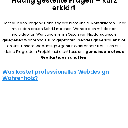
Häufig gestellte Fragen – kurz
erklärt
Hast du noch Fragen? Dann zögere nicht uns zu kontaktieren. Einer
muss den ersten Schritt machen. Wende dich mit deinen
individuellen Wünschen im im Osten von Niedersachsen
gelegenen Wahrenholz zum geplanten Webdesign vertrauensvoll
an uns. Unsere Webdesign Agentur Wahrenholz freut sich auf
deine Frage, dein Projekt, auf dich! Lass uns
gemeinsam etwas
Großartiges schaffen
!
Was kostet professionelles Webdesign
Wahrenholz?
08/15 Webseiten überlassen wir Anderen in Wahrenholz. Deshalb
ist die Frage nach den Kosten für eine Website auch nicht
pauschal zu beantworten. Unser Punkt ist: Wie gut deine Website
ist, hängt davon ab, wie viel du investierst. Um deine Entscheidung
nicht zu bereuen solltest du es dir gut überlegen.
Eine neue Webseite kostet bei uns zwischen 500€ und 5000€ und