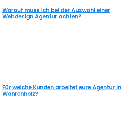
Worauf muss ich bei der Auswahl einer
Webdesign Agentur achten?
Eine gute Webdesign Agentur in Wahrenholz setzt sich intensiv mit
deiner Zielgruppe und deinen Zielen bei dieser auseinander. Ein
kundenzentrierter und benutzerfreundlicher Ansatz sollte
selbstverständlich sein.
Schaue dir die Referenzen an und frage auch was diese Seiten
gekostet haben. Ein Pauschalpreis ohne die Anforderungen zu
kennen ist meist ein Anzeichen für eine begrenzte Erfahrung der
Agentur.
Für welche Kunden arbeitet eure Agentur in
Wahrenholz?
Planst du ein Redesign deiner bestehenden Website, brauchst du
einen neuen Webshop oder ein neues Logo?
Unsere Kunden sind vielseitig – genau wie unsere Freelancer
Webdesign in Wahrenholz: Schulen, Physiotherapeuten,