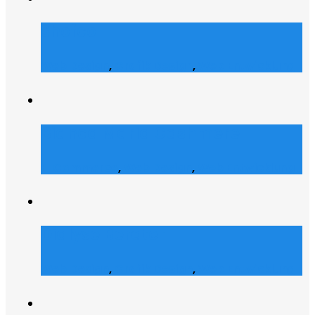
Shofco
Web Design
,
Grafik Design
,
Web Entwicklung
Bianca Maria Cashmere
E-Commerce
,
Web Design
,
Web Entwicklung
Dialyse Berater
Web Design
,
Grafik Design
,
Web Entwicklung