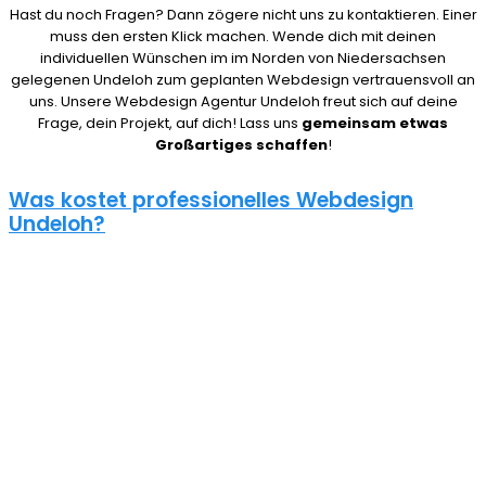
Hast du noch Fragen? Dann zögere nicht uns zu kontaktieren. Einer
muss den ersten Klick machen. Wende dich mit deinen
individuellen Wünschen im im Norden von Niedersachsen
gelegenen Undeloh zum geplanten Webdesign vertrauensvoll an
uns. Unsere Webdesign Agentur Undeloh freut sich auf deine
Frage, dein Projekt, auf dich! Lass uns
gemeinsam etwas
Großartiges schaffen
!
Was kostet professionelles Webdesign
Undeloh?
08/15 Webseiten überlassen wir Anderen in Undeloh. Deshalb ist
die Frage nach den Kosten für eine Website auch nicht pauschal
zu beantworten. Unser Punkt ist: Wie gut deine Website ist, hängt
davon ab, wie viel du investierst. Um deine Entscheidung nicht zu
bereuen solltest du es dir gut überlegen.
Eine neue Webseite kostet bei uns zwischen 500€ und 5000€ und
einen Online Shop ab 5000€, je nach Umfang. Für ein
unverbindliches Angebot kontaktiere uns einfach. Im Gespräch
können wir deinen Bedarf ermitteln und dir ein genauen Festpreis
für dein Projekt mitteilen.