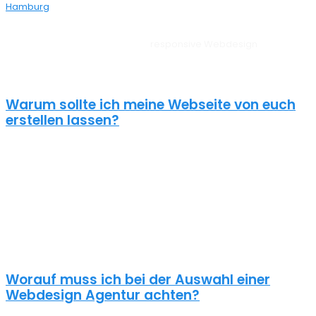
Hamburg
bei dir aus der Nähe.
Unsere Websites sehen auf allen Geräten vom PC, über Tablet bis
zum Smartphone perfekt aus –
responsive Webdesign
Undeloh.
Außerdem liegt unserem Webdesign Undeloh immer ein
zielorientierter Ansatz zugrunde. Für anspruchsvolle Kunden!
Warum sollte ich meine Webseite von euch
erstellen lassen?
Eine schöne Webseite allein reicht heute nicht mehr aus. Wenn
deine Webseite das Ziel hat potentielle Kunden anzuziehen
brauchst du ein nachhaltiges Konzept für deine Internet Präsenz.
Nur dann wird dein Webdesign auch potenzielle Kunden
anlocken. Unsere Webdesign Agentur Undeloh kennt die
Anforderungen an die Online Kommunikationslandschaft, die aus
Standard Homepages erfolgreiche Webseiten macht.
Worauf muss ich bei der Auswahl einer
Webdesign Agentur achten?