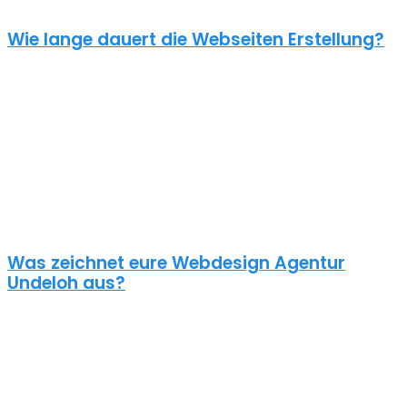
Wie lange dauert die Webseiten Erstellung?
Je nach inhaltlichem Umfang und Komplexität dauert es von
Anfrage bis zum Go Live ca. 4-12 Wochen. Kleine oder dringende
Projekte können wir auch in unter einem Monat fertigstellen.
Die benötigte Zeit ist abhängig von vielen Faktoren: Soll erst ein
Corporate Design entwickelt werden? Wie umfangreich ist die
Webseite? Wie ist der Funktionsumfang? Hast du schon alle Texte
und Bilder vorbereitet? Ist Suchmaschinenoptimierung geplant?
Und so weiter…
Was zeichnet eure Webdesign Agentur
Undeloh aus?
Wir gestalten bereits seit 2015 mit viel Liebe zum Detail
professionelle und erfolgreiche WordPress Webseiten für kleine
und mittelständische Unternehmen, Einzelunternehmer und
öffentliche Institutionen. Über 70% unserer Neukunden kommen
über Empfehlungen aus ganz Deutschland zu uns – auch aus