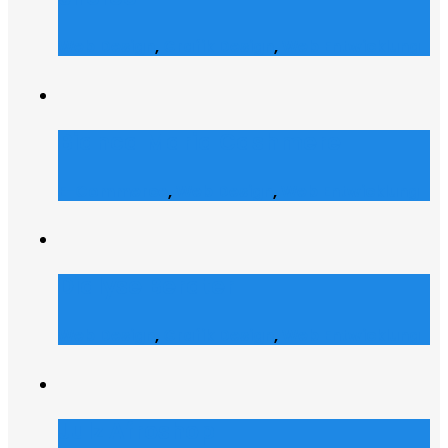
Web Design
,
Grafik Design
,
Web Entwicklung
Bianca Maria Cashmere
E-Commerce
,
Web Design
,
Web Entwicklung
Dialyse Berater
Web Design
,
Grafik Design
,
Web Entwicklung
Julz Afroshop