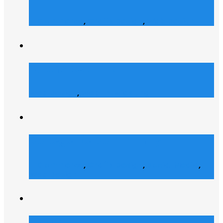
E-Commerce
,
Grafik Design
,
Web Design
Atrons Security
Web Design
,
Web Entwicklung
Collegelife Community
E-Commerce
,
Grafik Design
,
Social Media
,
Web Design
Shofco