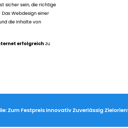
lst sicher sein, die richtige
s! Das Webdesign einer
nd die Inhalte von
nternet erfolgreich
zu
le:
Zum Festpreis
Innovativ
Zuverlässig
Zielorien