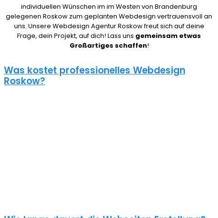
individuellen Wünschen im im Westen von Brandenburg
gelegenen Roskow zum geplanten Webdesign vertrauensvoll an
uns. Unsere Webdesign Agentur Roskow freut sich auf deine
Frage, dein Projekt, auf dich! Lass uns
gemeinsam etwas
Großartiges schaffen
!
Was kostet professionelles Webdesign
Roskow?
08/15 Webseiten überlassen wir Anderen in Roskow. Deshalb ist
die Frage nach den Kosten für eine Website auch nicht pauschal
zu beantworten. Unser Punkt ist: Wie gut deine Website ist, hängt
davon ab, wie viel du investierst. Um deine Entscheidung nicht zu
bereuen solltest du es dir gut überlegen.
Eine neue Webseite kostet bei uns zwischen 500€ und 5000€ und
einen Online Shop ab 5000€, je nach Umfang. Für ein
unverbindliches Angebot kontaktiere uns einfach. Im Gespräch
können wir deinen Bedarf ermitteln und dir ein genauen Festpreis
für dein Projekt mitteilen.