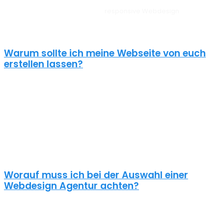
Unsere Websites sehen auf allen Geräten vom PC, über Tablet bis
zum Smartphone perfekt aus –
responsive Webdesign
Roskow.
Außerdem liegt unserem Webdesign Roskow immer ein
zielorientierter Ansatz zugrunde. Für anspruchsvolle Kunden!
Warum sollte ich meine Webseite von euch
erstellen lassen?
Eine schöne Webseite allein reicht heute nicht mehr aus. Wenn
deine Webseite das Ziel hat potentielle Kunden anzuziehen
brauchst du ein nachhaltiges Konzept für deine Internet Präsenz.
Nur dann wird dein Webdesign auch potenzielle Kunden
anlocken. Unsere Webdesign Agentur Roskow kennt die
Anforderungen an die Online Kommunikationslandschaft, die aus
Standard Homepages erfolgreiche Webseiten macht.
Worauf muss ich bei der Auswahl einer
Webdesign Agentur achten?
Eine gute Webdesign Agentur in Roskow setzt sich intensiv mit
deiner Zielgruppe und deinen Zielen bei dieser auseinander. Ein