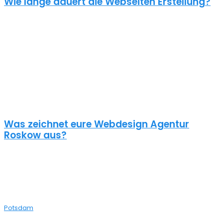
Wie lange dauert die Webseiten Erstellung?
Je nach inhaltlichem Umfang und Komplexität dauert es von
Anfrage bis zum Go Live ca. 4-12 Wochen. Kleine oder dringende
Projekte können wir auch in unter einem Monat fertigstellen.
Die benötigte Zeit ist abhängig von vielen Faktoren: Soll erst ein
Corporate Design entwickelt werden? Wie umfangreich ist die
Webseite? Wie ist der Funktionsumfang? Hast du schon alle Texte
und Bilder vorbereitet? Ist Suchmaschinenoptimierung geplant?
Und so weiter…
Was zeichnet eure Webdesign Agentur
Roskow aus?
Wir gestalten bereits seit 2015 mit viel Liebe zum Detail
professionelle und erfolgreiche WordPress Webseiten für kleine
und mittelständische Unternehmen, Einzelunternehmer und
öffentliche Institutionen. Über 70% unserer Neukunden kommen
über Empfehlungen aus ganz Deutschland zu uns – auch aus
Potsdam
bei dir aus der Nähe.