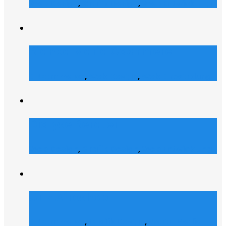
Web Design
,
Grafik Design
,
Web Entwicklung
Bianca Maria Cashmere
E-Commerce
,
Web Design
,
Web Entwicklung
Dialyse Berater
Web Design
,
Grafik Design
,
Web Entwicklung
Julz Afroshop
E-Commerce
,
Grafik Design
,
Social Media