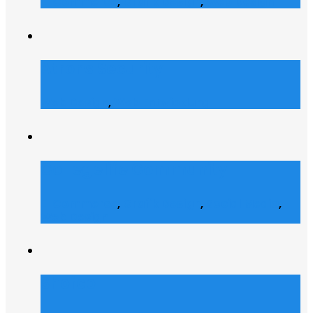
E-Commerce
,
Grafik Design
,
Web Design
Atrons Security
Web Design
,
Web Entwicklung
Collegelife Community
E-Commerce
,
Grafik Design
,
Social Media
,
Web Design
Shofco