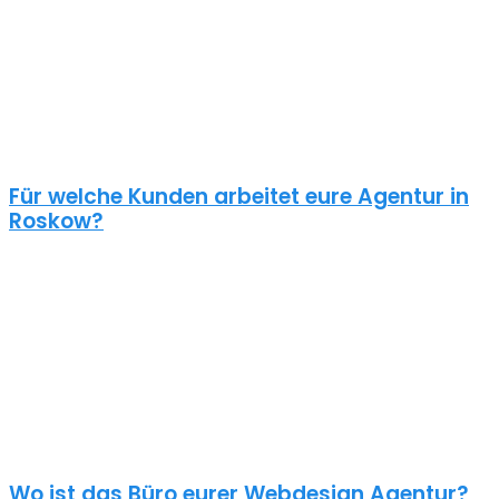
kundenzentrierter und benutzerfreundlicher Ansatz sollte
selbstverständlich sein.
Schaue dir die Referenzen an und frage auch was diese Seiten
gekostet haben. Ein Pauschalpreis ohne die Anforderungen zu
kennen ist meist ein Anzeichen für eine begrenzte Erfahrung der
Agentur.
Für welche Kunden arbeitet eure Agentur in
Roskow?
Planst du ein Redesign deiner bestehenden Website, brauchst du
einen neuen Webshop oder ein neues Logo?
Unsere Kunden sind vielseitig – genau wie unsere Freelancer
Webdesign in Roskow: Schulen, Physiotherapeuten, Zahnärzte,
Online Händler, Anwälte usw. – wir halten nichts von einer
Branchen Spezialisierung. Nur der unternehmerische Blick von
aussen kann deinem Unternehmen und deinem Projekt neue
Impulse geben.
Wo ist das Büro eurer Webdesign Agentur?