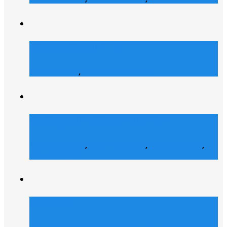
Atrons Security
Web Design
,
Web Entwicklung
Collegelife Community
E-Commerce
,
Grafik Design
,
Social Media
,
Web Design
Shofco