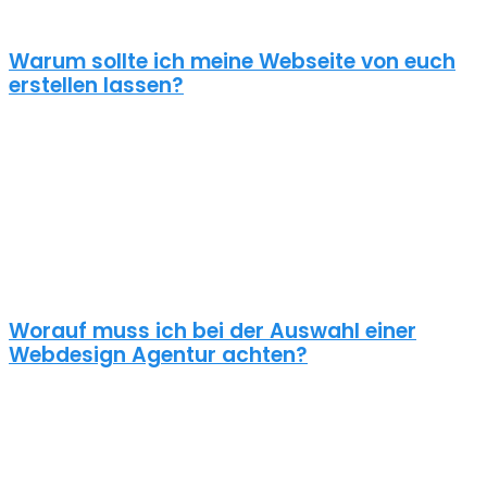
zielorientierter Ansatz zugrunde. Für anspruchsvolle Kunden!
Warum sollte ich meine Webseite von euch
erstellen lassen?
Eine schöne Webseite allein reicht heute nicht mehr aus. Wenn
deine Webseite das Ziel hat potentielle Kunden anzuziehen
brauchst du ein nachhaltiges Konzept für deine Internet Präsenz.
Nur dann wird dein Webdesign auch potenzielle Kunden
anlocken. Unsere Webdesign Agentur Rositz kennt die
Anforderungen an die Online Kommunikationslandschaft, die aus
Standard Homepages erfolgreiche Webseiten macht.
Worauf muss ich bei der Auswahl einer
Webdesign Agentur achten?
Eine gute Webdesign Agentur in Rositz setzt sich intensiv mit
deiner Zielgruppe und deinen Zielen bei dieser auseinander. Ein
kundenzentrierter und benutzerfreundlicher Ansatz sollte
selbstverständlich sein.