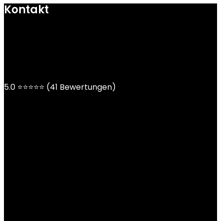
Kontakt
mail@ngoy.de
DE | AT | CH
5.0 ⭐⭐⭐⭐⭐ (41 Bewertungen)