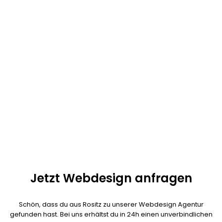
Seit einiger Zeit arbeiten wir alle im Homeoffice. Moderne
Kommunikationsmittel sorgen außerdem dafür, dass 90% unserer
Kunden aus ganz Deutschland kommt. Fast alle Webdesign
Projekte lassen sich auch per Telefon und Videokonferenzen
umsetzen.
Unser Ziel: exzellenter Service, schnelle Umsetzung und
herausragende Qualität! Kalala Ngoy ist als persönlicher
Ansprechpartner für dein Projekt verantwortlich und jederzeit
erreichbar. Es ist nicht nötig das der Webdesigner bei dir vor Ort
ist.
Jetzt Webdesign anfragen
Schön, dass du aus Rositz zu unserer Webdesign Agentur
gefunden hast. Bei uns erhältst du in 24h einen unverbindlichen