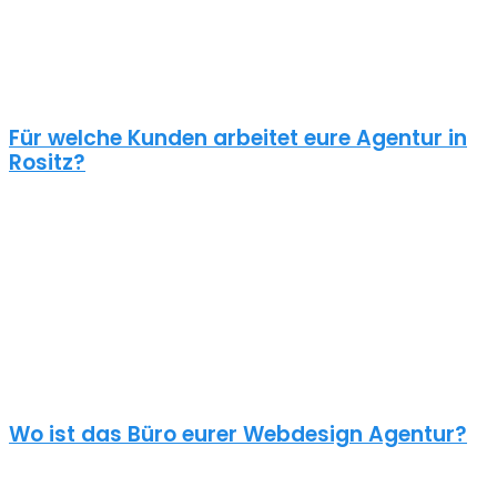
Schaue dir die Referenzen an und frage auch was diese Seiten
gekostet haben. Ein Pauschalpreis ohne die Anforderungen zu
kennen ist meist ein Anzeichen für eine begrenzte Erfahrung der
Agentur.
Für welche Kunden arbeitet eure Agentur in
Rositz?
Planst du ein Redesign deiner bestehenden Website, brauchst du
einen neuen Webshop oder ein neues Logo?
Unsere Kunden sind vielseitig – genau wie unsere Freelancer
Webdesign in Rositz: Schulen, Physiotherapeuten, Zahnärzte,
Online Händler, Anwälte usw. – wir halten nichts von einer
Branchen Spezialisierung. Nur der unternehmerische Blick von
aussen kann deinem Unternehmen und deinem Projekt neue
Impulse geben.
Wo ist das Büro eurer Webdesign Agentur?
Überall und nirgends. Unsere Digitalgentur hat kein Büro in Rositz.