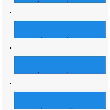
Web Design
,
Grafik Design
,
Web Entwicklung
Bianca Maria Cashmere
E-Commerce
,
Web Design
,
Web Entwicklung
Dialyse Berater
Web Design
,
Grafik Design
,
Web Entwicklung
Julz Afroshop
E-Commerce
,
Grafik Design
,
Social Media