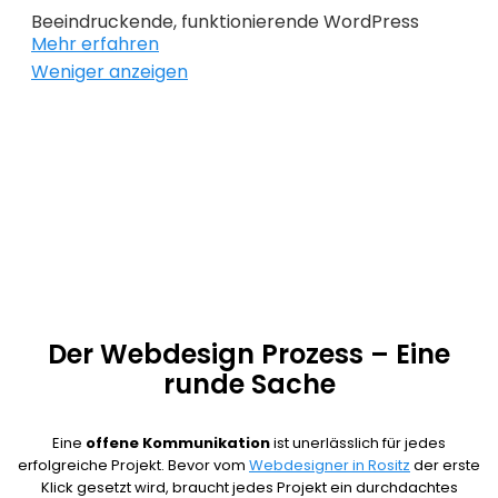
haben beim
Website Design Rositz
nicht nur den
Beeindruckende, funktionierende WordPress
kurzfristigen Erfolg im Sinn, sondern immer auch
Mehr erfahren
Webseiten, benutzerfreundliche Onlineshops und
die Zukunft.
Weniger anzeigen
Suchmachinenoptimierung sind unsere
Leidenschaft. Damit du weißt wie viele Besucher
deine Website besuchen und welche
Maßnahmen erfolgreich, sind übernehmen wir für
dich die Performance Analyse. So können wir dir
helfen, die Effektivität deines Webdesign Rositz zu
erhöhen.
Der Webdesign Prozess – Eine
runde Sache
Eine
offene Kommunikation
ist unerlässlich für jedes
erfolgreiche Projekt. Bevor vom
Webdesigner in Rositz
der erste
Klick gesetzt wird, braucht jedes Projekt ein durchdachtes