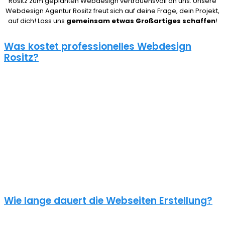
Rositz zum geplanten Webdesign vertrauensvoll an uns. Unsere
Webdesign Agentur Rositz freut sich auf deine Frage, dein Projekt,
auf dich! Lass uns
gemeinsam etwas Großartiges schaffen
!
Was kostet professionelles Webdesign
Rositz?
08/15 Webseiten überlassen wir Anderen in Rositz. Deshalb ist die
Frage nach den Kosten für eine Website auch nicht pauschal zu
beantworten. Unser Punkt ist: Wie gut deine Website ist, hängt
davon ab, wie viel du investierst. Um deine Entscheidung nicht zu
bereuen solltest du es dir gut überlegen.
Eine neue Webseite kostet bei uns zwischen 500€ und 5000€ und
einen Online Shop ab 5000€, je nach Umfang. Für ein
unverbindliches Angebot kontaktiere uns einfach. Im Gespräch
können wir deinen Bedarf ermitteln und dir ein genauen Festpreis
für dein Projekt mitteilen.
Wie lange dauert die Webseiten Erstellung?
Je nach inhaltlichem Umfang und Komplexität dauert es von