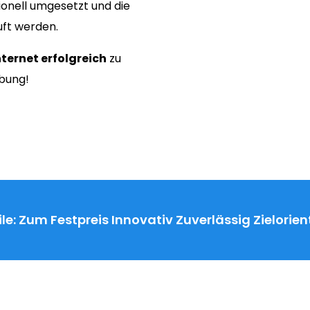
onell umgesetzt und die
uft werden.
nternet erfolgreich
zu
ebung!
le:
Zum Festpreis
Innovativ
Zuverlässig
Zielorien