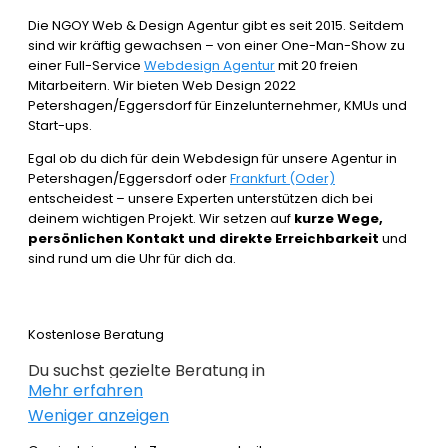
Die NGOY Web & Design Agentur gibt es seit 2015. Seitdem
sind wir kräftig gewachsen – von einer One-Man-Show zu
einer Full-Service
Webdesign Agentur
mit 20 freien
Mitarbeitern. Wir bieten Web Design 2022
Petershagen/Eggersdorf für Einzelunternehmer, KMUs und
Start-ups.
Egal ob du dich für dein Webdesign für unsere Agentur in
Petershagen/Eggersdorf oder
Frankfurt (Oder)
entscheidest – unsere Experten unterstützen dich bei
deinem wichtigen Projekt. Wir setzen auf
kurze Wege,
persönlichen Kontakt und direkte Erreichbarkeit
und
sind rund um die Uhr für dich da.
Kostenlose Beratung
Du suchst gezielte Beratung in
Mehr erfahren
Petershagen/Eggersdorf um erfolgreich im
Weniger anzeigen
Webdesign 2022 zu sein. Wir beraten dich
kostenlos und individuell zu Webdesign, E-