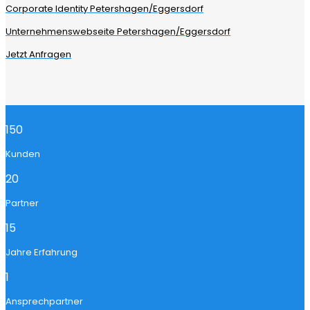
Corporate Identity Petershagen/Eggersdorf
Unternehmenswebseite Petershagen/Eggersdorf
Jetzt Anfragen
150
Kunden
20
Partner
15
Jahre Erfahrung
1
Ansprechpartner