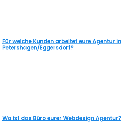
Ansatz sollte selbstverständlich sein.
Schaue dir die Referenzen an und frage auch was diese Seiten
gekostet haben. Ein Pauschalpreis ohne die Anforderungen zu
kennen ist meist ein Anzeichen für eine begrenzte Erfahrung der
Agentur.
Für welche Kunden arbeitet eure Agentur in
Petershagen/Eggersdorf?
Planst du ein Redesign deiner bestehenden Website, brauchst du
einen neuen Webshop oder ein neues Logo?
Unsere Kunden sind vielseitig – genau wie unsere Freelancer
Webdesign in Petershagen/Eggersdorf: Schulen,
Physiotherapeuten, Zahnärzte, Online Händler, Anwälte usw. – wir
halten nichts von einer Branchen Spezialisierung. Nur der
unternehmerische Blick von aussen kann deinem Unternehmen
und deinem Projekt neue Impulse geben.
Wo ist das Büro eurer Webdesign Agentur?