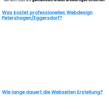
auf dich! Lass uns
gemeinsam etwas Großartiges schaffen
!
Was kostet professionelles Webdesign
Petershagen/Eggersdorf?
08/15 Webseiten überlassen wir Anderen in
Petershagen/Eggersdorf. Deshalb ist die Frage nach den Kosten
für eine Website auch nicht pauschal zu beantworten. Unser Punkt
ist: Wie gut deine Website ist, hängt davon ab, wie viel du
investierst. Um deine Entscheidung nicht zu bereuen solltest du es
dir gut überlegen.
Eine neue Webseite kostet bei uns zwischen 500€ und 5000€ und
einen Online Shop ab 5000€, je nach Umfang. Für ein
unverbindliches Angebot kontaktiere uns einfach. Im Gespräch
können wir deinen Bedarf ermitteln und dir ein genauen Festpreis
für dein Projekt mitteilen.
Wie lange dauert die Webseiten Erstellung?
Je nach inhaltlichem Umfang und Komplexität dauert es von
Anfrage bis zum Go Live ca. 4-12 Wochen. Kleine oder dringende