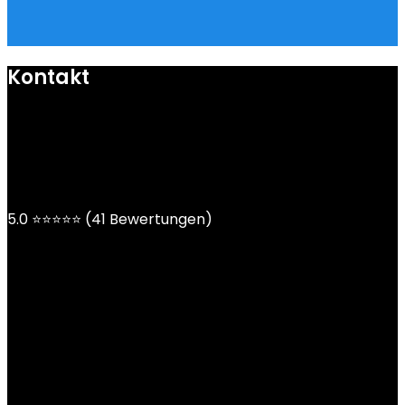
Kontakt
mail@ngoy.de
DE | AT | CH
5.0 ⭐⭐⭐⭐⭐ (41 Bewertungen)