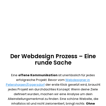
Leidenschaft. Damit du weißt wie viele Besucher
deine Website besuchen und welche
Maßnahmen erfolgreich, sind übernehmen wir für
dich die Performance Analyse. So können wir dir
helfen, die Effektivität deines Webdesign
Petershagen/Eggersdorf zu erhöhen.
Der Webdesign Prozess – Eine
runde Sache
Eine
offene Kommunikation
ist unerlässlich für jedes
erfolgreiche Projekt. Bevor vom
Webdesigner in
Petershagen/Eggersdorf
der erste Klick gesetzt wird, braucht
jedes Projekt ein durchdachtes Konzept. Wenn deine Ziele
definiert wurden, machen wir eine Analyse um dein
Alleinstellungsmerkmal zu finden. Eine schöne Website, die
inhaltslos ist und nicht zielorientiert, bringt nichts.
Ohne