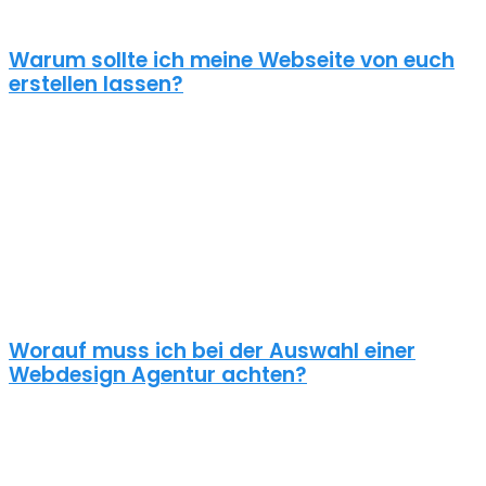
zugrunde. Für anspruchsvolle Kunden!
Warum sollte ich meine Webseite von euch
erstellen lassen?
Eine schöne Webseite allein reicht heute nicht mehr aus. Wenn
deine Webseite das Ziel hat potentielle Kunden anzuziehen
brauchst du ein nachhaltiges Konzept für deine Internet Präsenz.
Nur dann wird dein Webdesign auch potenzielle Kunden
anlocken. Unsere Webdesign Agentur Petershagen/Eggersdorf
kennt die Anforderungen an die Online
Kommunikationslandschaft, die aus Standard Homepages
erfolgreiche Webseiten macht.
Worauf muss ich bei der Auswahl einer
Webdesign Agentur achten?
Eine gute Webdesign Agentur in Petershagen/Eggersdorf setzt
sich intensiv mit deiner Zielgruppe und deinen Zielen bei dieser
auseinander. Ein kundenzentrierter und benutzerfreundlicher