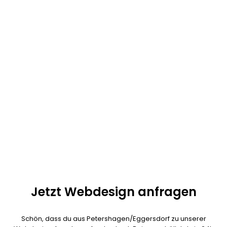
Überall und nirgends. Unsere Digitalgentur hat kein Büro in
Petershagen/Eggersdorf. Seit einiger Zeit arbeiten wir alle im
Homeoffice. Moderne Kommunikationsmittel sorgen außerdem
dafür, dass 90% unserer Kunden aus ganz Deutschland kommt.
Fast alle Webdesign Projekte lassen sich auch per Telefon und
Videokonferenzen umsetzen.
Unser Ziel: exzellenter Service, schnelle Umsetzung und
herausragende Qualität! Kalala Ngoy ist als persönlicher
Ansprechpartner für dein Projekt verantwortlich und jederzeit
erreichbar. Es ist nicht nötig das der Webdesigner bei dir vor Ort
ist.
Jetzt Webdesign anfragen
Schön, dass du aus Petershagen/Eggersdorf zu unserer