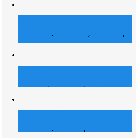
Collegelife Community
E-Commerce
,
Grafik Design
,
Social Media
,
Web Design
Shofco
Web Design
,
Grafik Design
,
Web Entwicklung
Bianca Maria Cashmere
E-Commerce
,
Web Design
,
Web Entwicklung