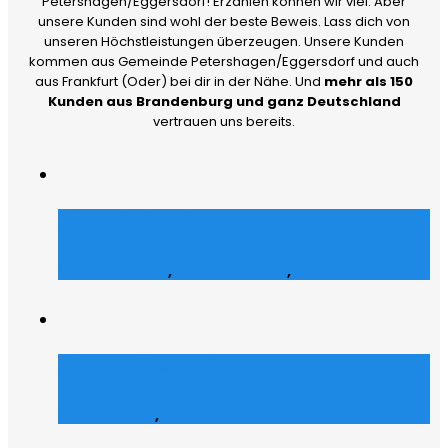
Petershagen/Eggersdorf! Erzählen können wir viel. Aber
unsere Kunden sind wohl der beste Beweis. Lass dich von
unseren Höchstleistungen überzeugen. Unsere Kunden
kommen aus Gemeinde Petershagen/Eggersdorf und auch
aus Frankfurt (Oder) bei dir in der Nähe. Und
mehr als 150
Kunden aus Brandenburg und ganz Deutschland
vertrauen uns bereits.
Merch Dealer
E-Commerce
,
Grafik Design
,
Web Design
Atrons Security
Web Design
,
Web Entwicklung