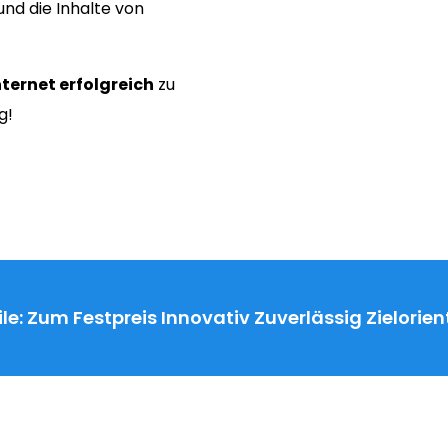
nd die Inhalte von
nternet erfolgreich
zu
g!
le:
Zum Festpreis
Innovativ
Zuverlässig
Zielorien