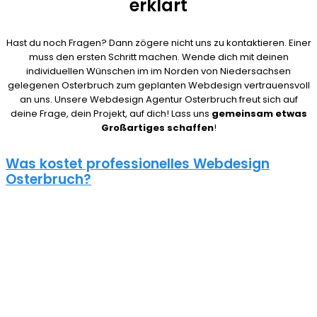
erklärt
Hast du noch Fragen? Dann zögere nicht uns zu kontaktieren. Einer
muss den ersten Schritt machen. Wende dich mit deinen
individuellen Wünschen im im Norden von Niedersachsen
gelegenen Osterbruch zum geplanten Webdesign vertrauensvoll
an uns. Unsere Webdesign Agentur Osterbruch freut sich auf
deine Frage, dein Projekt, auf dich! Lass uns
gemeinsam etwas
Großartiges schaffen
!
Was kostet professionelles Webdesign
Osterbruch?
08/15 Webseiten überlassen wir Anderen in Osterbruch. Deshalb
ist die Frage nach den Kosten für eine Website auch nicht
pauschal zu beantworten. Unser Punkt ist: Wie gut deine Website
ist, hängt davon ab, wie viel du investierst. Um deine Entscheidung
nicht zu bereuen solltest du es dir gut überlegen.
Eine neue Webseite kostet bei uns zwischen 500€ und 5000€ und
einen Online Shop ab 5000€, je nach Umfang. Für ein