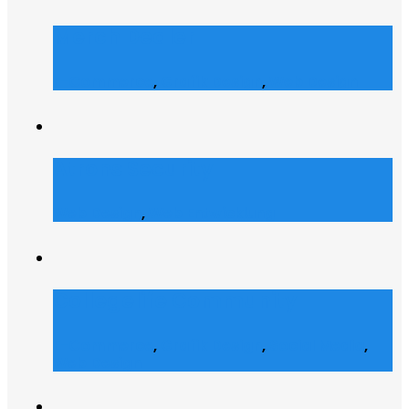
Merch Dealer
E-Commerce
,
Grafik Design
,
Web Design
Atrons Security
Web Design
,
Web Entwicklung
Collegelife Community
E-Commerce
,
Grafik Design
,
Social Media
,
Web Design