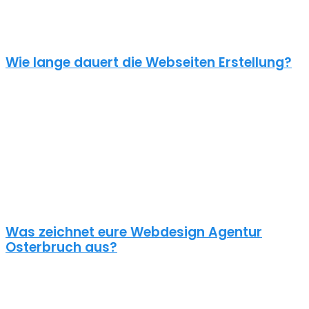
unverbindliches Angebot kontaktiere uns einfach. Im Gespräch
können wir deinen Bedarf ermitteln und dir ein genauen Festpreis
für dein Projekt mitteilen.
Wie lange dauert die Webseiten Erstellung?
Je nach inhaltlichem Umfang und Komplexität dauert es von
Anfrage bis zum Go Live ca. 4-12 Wochen. Kleine oder dringende
Projekte können wir auch in unter einem Monat fertigstellen.
Die benötigte Zeit ist abhängig von vielen Faktoren: Soll erst ein
Corporate Design entwickelt werden? Wie umfangreich ist die
Webseite? Wie ist der Funktionsumfang? Hast du schon alle Texte
und Bilder vorbereitet? Ist Suchmaschinenoptimierung geplant?
Und so weiter…
Was zeichnet eure Webdesign Agentur
Osterbruch aus?
Wir gestalten bereits seit 2015 mit viel Liebe zum Detail
professionelle und erfolgreiche WordPress Webseiten für kleine
und mittelständische Unternehmen, Einzelunternehmer und