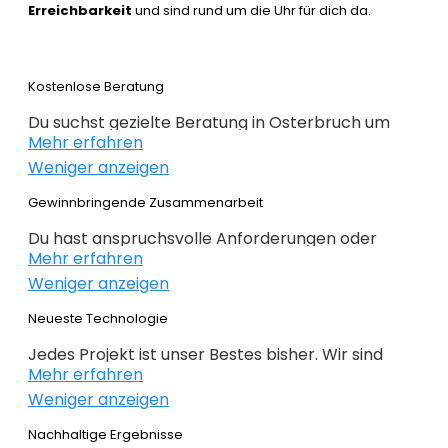
Erreichbarkeit
und sind rund um die Uhr für dich da.
Kostenlose Beratung
Du suchst gezielte Beratung in Osterbruch um
Mehr erfahren
erfolgreich im Webdesign 2022 zu sein. Wir
Weniger anzeigen
beraten dich kostenlos und individuell zu
Webdesign, E-Commerce,
Gewinnbringende Zusammenarbeit
Suchmaschinenoptimierung und im Grunde alles,
Du hast anspruchsvolle Anforderungen oder
was mit Internet zu tun hat. Du weißt noch nicht
Mehr erfahren
Ideen und du hast genaue Ziele definiert, die du
genau wo du bei deiner Online Präsenz anfangen
Weniger anzeigen
erreichen willst? Gemeinsam mit dir planen,
sollst oder wie es weitergeht, dann bist du genau
konzipieren und realieren wir dein Projekt. Beim
Neueste Technologie
bei der
richtigen Agentur
. Alles auf den Punkt
Webdesign Osterbruch überlassen wir nichts
gebracht – nichts unnötiges!
Jedes Projekt ist unser Bestes bisher. Wir sind
dem Zufall. Keine intransparente Planung – nur
Mehr erfahren
immer auf der Suche nach noch besseren
gewinnbringende Lösungen. Profitieren Sie von
Weniger anzeigen
Lösungen für deine geschäftlichen
unserer langjährigen Erfahrung!
Anforderungen. Das richtige CMS ermöglicht
Nachhaltige Ergebnisse