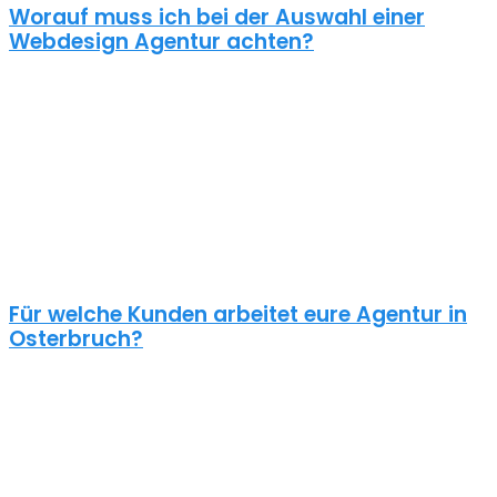
Worauf muss ich bei der Auswahl einer
Webdesign Agentur achten?
Eine gute Webdesign Agentur in Osterbruch setzt sich intensiv mit
deiner Zielgruppe und deinen Zielen bei dieser auseinander. Ein
kundenzentrierter und benutzerfreundlicher Ansatz sollte
selbstverständlich sein.
Schaue dir die Referenzen an und frage auch was diese Seiten
gekostet haben. Ein Pauschalpreis ohne die Anforderungen zu
kennen ist meist ein Anzeichen für eine begrenzte Erfahrung der
Agentur.
Für welche Kunden arbeitet eure Agentur in
Osterbruch?
Planst du ein Redesign deiner bestehenden Website, brauchst du
einen neuen Webshop oder ein neues Logo?
Unsere Kunden sind vielseitig – genau wie unsere Freelancer
Webdesign in Osterbruch: Schulen, Physiotherapeuten, Zahnärzte,
Online Händler, Anwälte usw. – wir halten nichts von einer