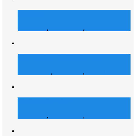
Shofco
Web Design
,
Grafik Design
,
Web Entwicklung
Bianca Maria Cashmere
E-Commerce
,
Web Design
,
Web Entwicklung
Dialyse Berater
Web Design
,
Grafik Design
,
Web Entwicklung