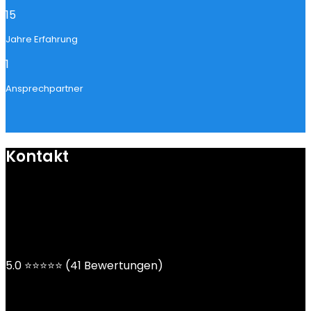
15
Jahre Erfahrung
1
Ansprechpartner
Kontakt
mail@ngoy.de
DE | AT | CH
5.0 ⭐⭐⭐⭐⭐ (41 Bewertungen)