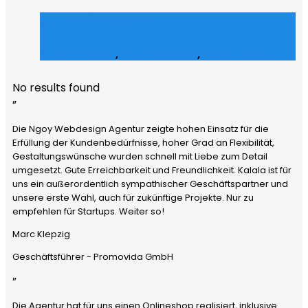
Julz Afroshop
E-Commerce
,
Grafik Design
,
Social Media
No results found
”
Die Ngoy Webdesign Agentur zeigte hohen Einsatz für die
Erfüllung der Kundenbedürfnisse, hoher Grad an Flexibilität,
Gestaltungswünsche wurden schnell mit Liebe zum Detail
umgesetzt. Gute Erreichbarkeit und Freundlichkeit. Kalala ist für
uns ein außerordentlich sympathischer Geschäftspartner und
unsere erste Wahl, auch für zukünftige Projekte. Nur zu
empfehlen für Startups. Weiter so!
Marc Klepzig
Geschäftsführer - Promovida GmbH
”
Die Agentur hat für uns einen Onlineshop realisiert, inklusive