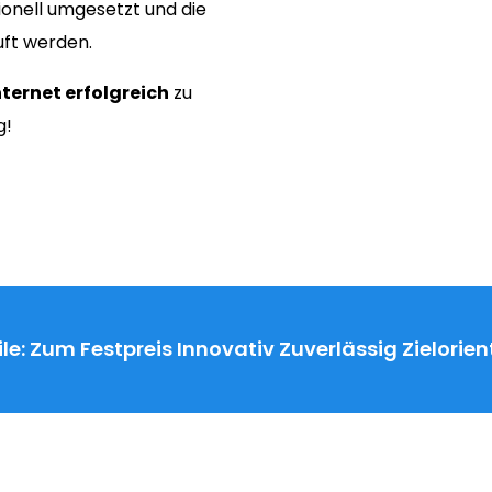
onell umgesetzt und die
uft werden.
nternet erfolgreich
zu
g!
le:
Zum Festpreis
Innovativ
Zuverlässig
Zielorien