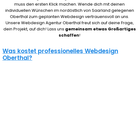
muss den ersten Klick machen. Wende dich mit deinen
individuellen Wünschen im nordöstlich von Saarland gelegenen
Oberthal zum geplanten Webdesign vertrauensvoll an uns.
Unsere Webdesign Agentur Oberthal freut sich auf deine Frage,
dein Projekt, auf dich! Lass uns
gemeinsam etwas Großartiges
schaffen
!
Was kostet professionelles Webdesign
Oberthal?
08/15 Webseiten überlassen wir Anderen in Oberthal. Deshalb ist
die Frage nach den Kosten für eine Website auch nicht pauschal
zu beantworten. Unser Punkt ist: Wie gut deine Website ist, hängt
davon ab, wie viel du investierst. Um deine Entscheidung nicht zu
bereuen solltest du es dir gut überlegen.
Eine neue Webseite kostet bei uns zwischen 500€ und 5000€ und
einen Online Shop ab 5000€, je nach Umfang. Für ein
unverbindliches Angebot kontaktiere uns einfach. Im Gespräch
können wir deinen Bedarf ermitteln und dir ein genauen Festpreis
für dein Projekt mitteilen.