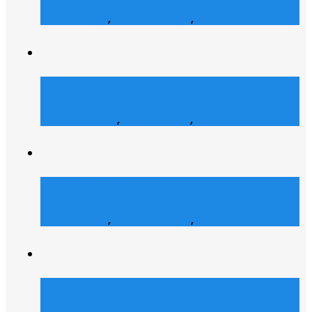
Web Design
,
Grafik Design
,
Web Entwicklung
Bianca Maria Cashmere
E-Commerce
,
Web Design
,
Web Entwicklung
Dialyse Berater
Web Design
,
Grafik Design
,
Web Entwicklung
Julz Afroshop