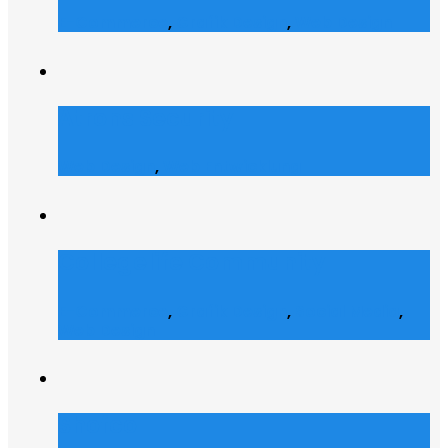
E-Commerce
,
Grafik Design
,
Web Design
Atrons Security
Web Design
,
Web Entwicklung
Collegelife Community
E-Commerce
,
Grafik Design
,
Social Media
,
Web Design
Shofco