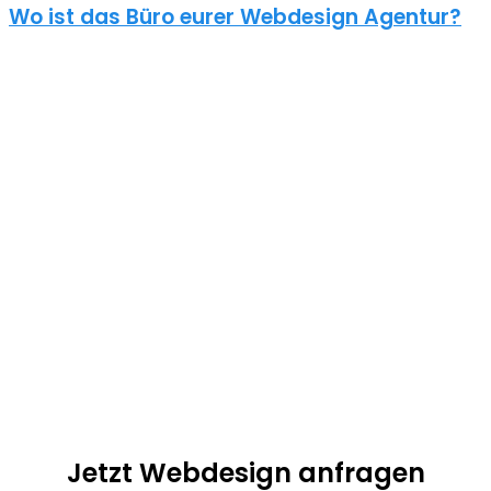
Wo ist das Büro eurer Webdesign Agentur?
Überall und nirgends. Unsere Digitalgentur hat kein Büro in
Oberthal. Seit einiger Zeit arbeiten wir alle im Homeoffice.
Moderne Kommunikationsmittel sorgen außerdem dafür, dass
90% unserer Kunden aus ganz Deutschland kommt. Fast alle
Webdesign Projekte lassen sich auch per Telefon und
Videokonferenzen umsetzen.
Unser Ziel: exzellenter Service, schnelle Umsetzung und
herausragende Qualität! Kalala Ngoy ist als persönlicher
Ansprechpartner für dein Projekt verantwortlich und jederzeit
erreichbar. Es ist nicht nötig das der Webdesigner bei dir vor Ort
ist.
Jetzt Webdesign anfragen