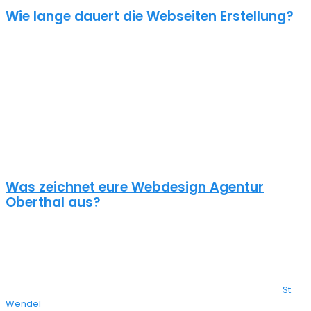
Wie lange dauert die Webseiten Erstellung?
Je nach inhaltlichem Umfang und Komplexität dauert es von
Anfrage bis zum Go Live ca. 4-12 Wochen. Kleine oder dringende
Projekte können wir auch in unter einem Monat fertigstellen.
Die benötigte Zeit ist abhängig von vielen Faktoren: Soll erst ein
Corporate Design entwickelt werden? Wie umfangreich ist die
Webseite? Wie ist der Funktionsumfang? Hast du schon alle Texte
und Bilder vorbereitet? Ist Suchmaschinenoptimierung geplant?
Und so weiter…
Was zeichnet eure Webdesign Agentur
Oberthal aus?
Wir gestalten bereits seit 2015 mit viel Liebe zum Detail
professionelle und erfolgreiche WordPress Webseiten für kleine
und mittelständische Unternehmen, Einzelunternehmer und
öffentliche Institutionen. Über 70% unserer Neukunden kommen
über Empfehlungen aus ganz Deutschland zu uns – auch aus
St.
Wendel
bei dir aus der Nähe.