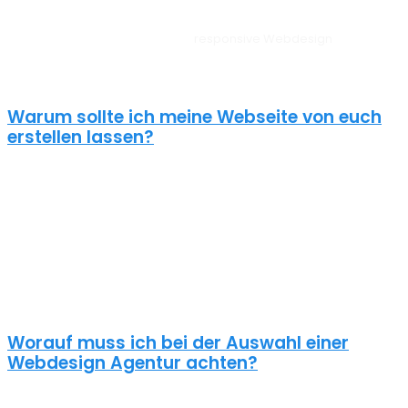
Unsere Websites sehen auf allen Geräten vom PC, über Tablet bis
zum Smartphone perfekt aus –
responsive Webdesign
Oberthal.
Außerdem liegt unserem Webdesign Oberthal immer ein
zielorientierter Ansatz zugrunde. Für anspruchsvolle Kunden!
Warum sollte ich meine Webseite von euch
erstellen lassen?
Eine schöne Webseite allein reicht heute nicht mehr aus. Wenn
deine Webseite das Ziel hat potentielle Kunden anzuziehen
brauchst du ein nachhaltiges Konzept für deine Internet Präsenz.
Nur dann wird dein Webdesign auch potenzielle Kunden
anlocken. Unsere Webdesign Agentur Oberthal kennt die
Anforderungen an die Online Kommunikationslandschaft, die aus
Standard Homepages erfolgreiche Webseiten macht.
Worauf muss ich bei der Auswahl einer
Webdesign Agentur achten?
Eine gute Webdesign Agentur in Oberthal setzt sich intensiv mit