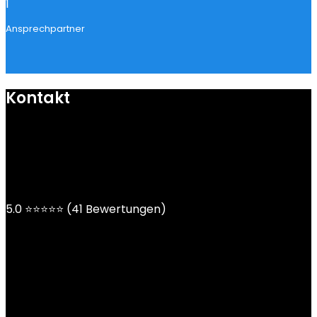
1
Ansprechpartner
Kontakt
mail@ngoy.de
DE | AT | CH
5.0 ⭐⭐⭐⭐⭐ (41 Bewertungen)