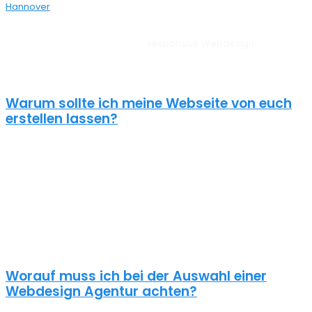
Hannover
bei dir aus der Nähe.
Unsere Websites sehen auf allen Geräten vom PC, über Tablet bis
zum Smartphone perfekt aus –
responsive Webdesign
Nordsehl.
Außerdem liegt unserem Webdesign Nordsehl immer ein
zielorientierter Ansatz zugrunde. Für anspruchsvolle Kunden!
Warum sollte ich meine Webseite von euch
erstellen lassen?
Eine schöne Webseite allein reicht heute nicht mehr aus. Wenn
deine Webseite das Ziel hat potentielle Kunden anzuziehen
brauchst du ein nachhaltiges Konzept für deine Internet Präsenz.
Nur dann wird dein Webdesign auch potenzielle Kunden
anlocken. Unsere Webdesign Agentur Nordsehl kennt die
Anforderungen an die Online Kommunikationslandschaft, die aus
Standard Homepages erfolgreiche Webseiten macht.
Worauf muss ich bei der Auswahl einer
Webdesign Agentur achten?