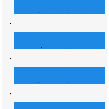
Web Design
,
Grafik Design
,
Web Entwicklung
Bianca Maria Cashmere
E-Commerce
,
Web Design
,
Web Entwicklung
Dialyse Berater
Web Design
,
Grafik Design
,
Web Entwicklung
Julz Afroshop