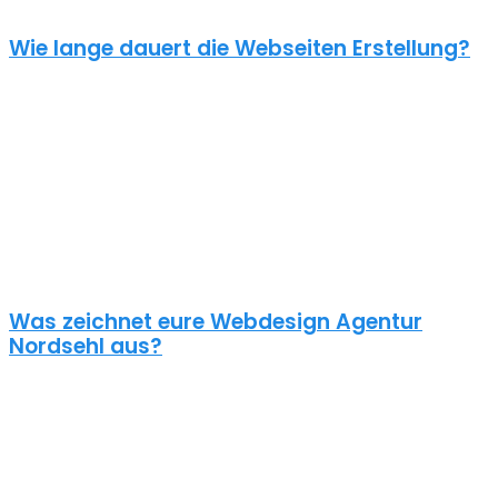
Wie lange dauert die Webseiten Erstellung?
Je nach inhaltlichem Umfang und Komplexität dauert es von
Anfrage bis zum Go Live ca. 4-12 Wochen. Kleine oder dringende
Projekte können wir auch in unter einem Monat fertigstellen.
Die benötigte Zeit ist abhängig von vielen Faktoren: Soll erst ein
Corporate Design entwickelt werden? Wie umfangreich ist die
Webseite? Wie ist der Funktionsumfang? Hast du schon alle Texte
und Bilder vorbereitet? Ist Suchmaschinenoptimierung geplant?
Und so weiter…
Was zeichnet eure Webdesign Agentur
Nordsehl aus?
Wir gestalten bereits seit 2015 mit viel Liebe zum Detail
professionelle und erfolgreiche WordPress Webseiten für kleine
und mittelständische Unternehmen, Einzelunternehmer und
öffentliche Institutionen. Über 70% unserer Neukunden kommen
über Empfehlungen aus ganz Deutschland zu uns – auch aus