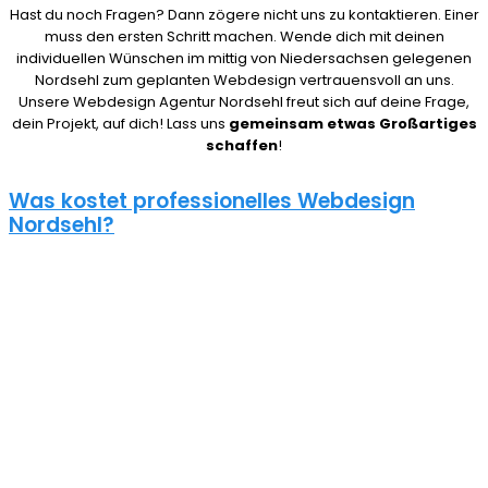
Hast du noch Fragen? Dann zögere nicht uns zu kontaktieren. Einer
muss den ersten Schritt machen. Wende dich mit deinen
individuellen Wünschen im mittig von Niedersachsen gelegenen
Nordsehl zum geplanten Webdesign vertrauensvoll an uns.
Unsere Webdesign Agentur Nordsehl freut sich auf deine Frage,
dein Projekt, auf dich! Lass uns
gemeinsam etwas Großartiges
schaffen
!
Was kostet professionelles Webdesign
Nordsehl?
08/15 Webseiten überlassen wir Anderen in Nordsehl. Deshalb ist
die Frage nach den Kosten für eine Website auch nicht pauschal
zu beantworten. Unser Punkt ist: Wie gut deine Website ist, hängt
davon ab, wie viel du investierst. Um deine Entscheidung nicht zu
bereuen solltest du es dir gut überlegen.
Eine neue Webseite kostet bei uns zwischen 500€ und 5000€ und
einen Online Shop ab 5000€, je nach Umfang. Für ein
unverbindliches Angebot kontaktiere uns einfach. Im Gespräch
können wir deinen Bedarf ermitteln und dir ein genauen Festpreis
für dein Projekt mitteilen.