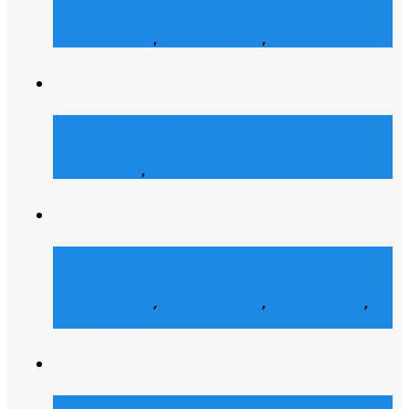
E-Commerce
,
Grafik Design
,
Web Design
Atrons Security
Web Design
,
Web Entwicklung
Collegelife Community
E-Commerce
,
Grafik Design
,
Social Media
,
Web Design
Shofco