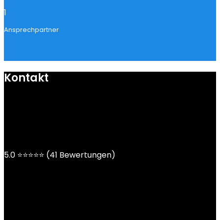
1
Ansprechpartner
Kontakt
mail@ngoy.de
DE | AT | CH
5.0 ⭐⭐⭐⭐⭐ (41 Bewertungen)