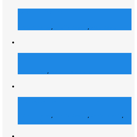
Merch Dealer
E-Commerce
,
Grafik Design
,
Web Design
Atrons Security
Web Design
,
Web Entwicklung
Collegelife Community
E-Commerce
,
Grafik Design
,
Social Media
,
Web Design