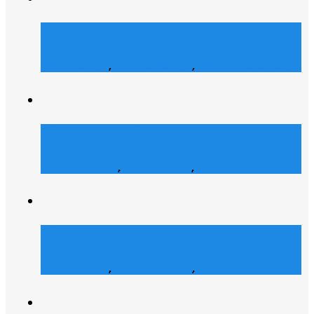
Shofco
Web Design
,
Grafik Design
,
Web Entwicklung
Bianca Maria Cashmere
E-Commerce
,
Web Design
,
Web Entwicklung
Dialyse Berater
Web Design
,
Grafik Design
,
Web Entwicklung