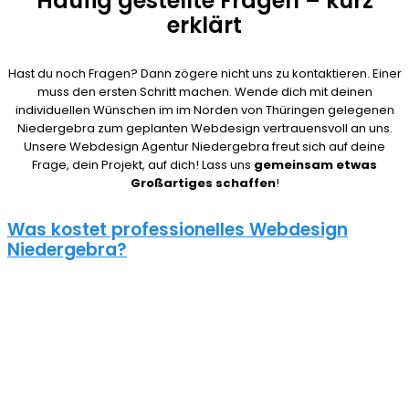
Häufig gestellte Fragen – kurz
erklärt
Hast du noch Fragen? Dann zögere nicht uns zu kontaktieren. Einer
muss den ersten Schritt machen. Wende dich mit deinen
individuellen Wünschen im im Norden von Thüringen gelegenen
Niedergebra zum geplanten Webdesign vertrauensvoll an uns.
Unsere Webdesign Agentur Niedergebra freut sich auf deine
Frage, dein Projekt, auf dich! Lass uns
gemeinsam etwas
Großartiges schaffen
!
Was kostet professionelles Webdesign
Niedergebra?
08/15 Webseiten überlassen wir Anderen in Niedergebra. Deshalb
ist die Frage nach den Kosten für eine Website auch nicht
pauschal zu beantworten. Unser Punkt ist: Wie gut deine Website
ist, hängt davon ab, wie viel du investierst. Um deine Entscheidung
nicht zu bereuen solltest du es dir gut überlegen.
Eine neue Webseite kostet bei uns zwischen 500€ und 5000€ und