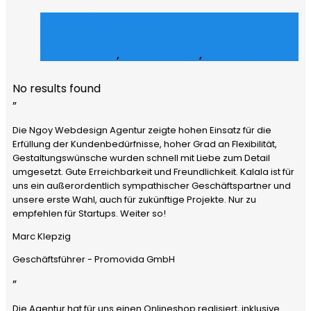
Julz Afroshop
E-Commerce
,
Grafik Design
,
Social Media
No results found
”
Die Ngoy Webdesign Agentur zeigte hohen Einsatz für die
Erfüllung der Kundenbedürfnisse, hoher Grad an Flexibilität,
Gestaltungswünsche wurden schnell mit Liebe zum Detail
umgesetzt. Gute Erreichbarkeit und Freundlichkeit. Kalala ist für
uns ein außerordentlich sympathischer Geschäftspartner und
unsere erste Wahl, auch für zukünftige Projekte. Nur zu
empfehlen für Startups. Weiter so!
Marc Klepzig
Geschäftsführer - Promovida GmbH
”
Die Agentur hat für uns einen Onlineshop realisiert, inklusive