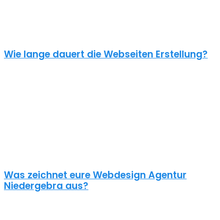
einen Online Shop ab 5000€, je nach Umfang. Für ein
unverbindliches Angebot kontaktiere uns einfach. Im Gespräch
können wir deinen Bedarf ermitteln und dir ein genauen Festpreis
für dein Projekt mitteilen.
Wie lange dauert die Webseiten Erstellung?
Je nach inhaltlichem Umfang und Komplexität dauert es von
Anfrage bis zum Go Live ca. 4-12 Wochen. Kleine oder dringende
Projekte können wir auch in unter einem Monat fertigstellen.
Die benötigte Zeit ist abhängig von vielen Faktoren: Soll erst ein
Corporate Design entwickelt werden? Wie umfangreich ist die
Webseite? Wie ist der Funktionsumfang? Hast du schon alle Texte
und Bilder vorbereitet? Ist Suchmaschinenoptimierung geplant?
Und so weiter…
Was zeichnet eure Webdesign Agentur
Niedergebra aus?
Wir gestalten bereits seit 2015 mit viel Liebe zum Detail
professionelle und erfolgreiche WordPress Webseiten für kleine