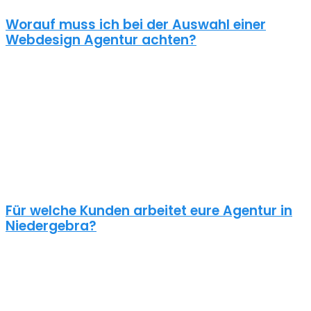
Worauf muss ich bei der Auswahl einer
Webdesign Agentur achten?
Eine gute Webdesign Agentur in Niedergebra setzt sich intensiv
mit deiner Zielgruppe und deinen Zielen bei dieser auseinander.
Ein kundenzentrierter und benutzerfreundlicher Ansatz sollte
selbstverständlich sein.
Schaue dir die Referenzen an und frage auch was diese Seiten
gekostet haben. Ein Pauschalpreis ohne die Anforderungen zu
kennen ist meist ein Anzeichen für eine begrenzte Erfahrung der
Agentur.
Für welche Kunden arbeitet eure Agentur in
Niedergebra?
Planst du ein Redesign deiner bestehenden Website, brauchst du
einen neuen Webshop oder ein neues Logo?
Unsere Kunden sind vielseitig – genau wie unsere Freelancer
Webdesign in Niedergebra: Schulen, Physiotherapeuten,