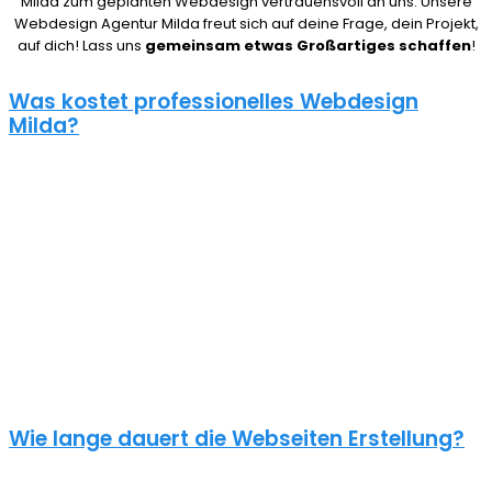
Milda zum geplanten Webdesign vertrauensvoll an uns. Unsere
Webdesign Agentur Milda freut sich auf deine Frage, dein Projekt,
auf dich! Lass uns
gemeinsam etwas Großartiges schaffen
!
Was kostet professionelles Webdesign
Milda?
08/15 Webseiten überlassen wir Anderen in Milda. Deshalb ist die
Frage nach den Kosten für eine Website auch nicht pauschal zu
beantworten. Unser Punkt ist: Wie gut deine Website ist, hängt
davon ab, wie viel du investierst. Um deine Entscheidung nicht zu
bereuen solltest du es dir gut überlegen.
Eine neue Webseite kostet bei uns zwischen 500€ und 5000€ und
einen Online Shop ab 5000€, je nach Umfang. Für ein
unverbindliches Angebot kontaktiere uns einfach. Im Gespräch
können wir deinen Bedarf ermitteln und dir ein genauen Festpreis
für dein Projekt mitteilen.
Wie lange dauert die Webseiten Erstellung?
Je nach inhaltlichem Umfang und Komplexität dauert es von