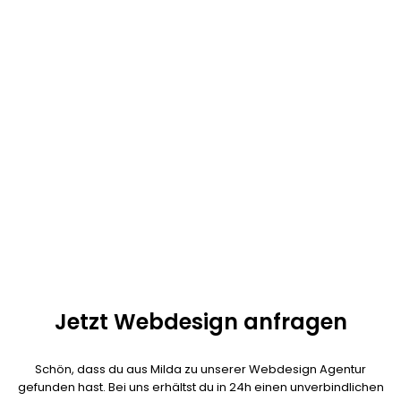
Seit einiger Zeit arbeiten wir alle im Homeoffice. Moderne
Kommunikationsmittel sorgen außerdem dafür, dass 90% unserer
Kunden aus ganz Deutschland kommt. Fast alle Webdesign
Projekte lassen sich auch per Telefon und Videokonferenzen
umsetzen.
Unser Ziel: exzellenter Service, schnelle Umsetzung und
herausragende Qualität! Kalala Ngoy ist als persönlicher
Ansprechpartner für dein Projekt verantwortlich und jederzeit
erreichbar. Es ist nicht nötig das der Webdesigner bei dir vor Ort
ist.
Jetzt Webdesign anfragen
Schön, dass du aus Milda zu unserer Webdesign Agentur
gefunden hast. Bei uns erhältst du in 24h einen unverbindlichen