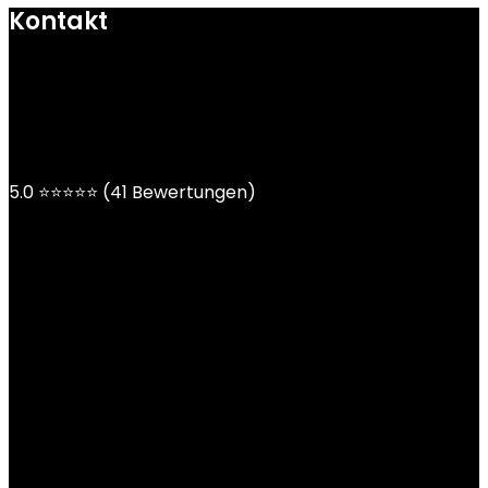
Kontakt
mail@ngoy.de
DE | AT | CH
5.0 ⭐⭐⭐⭐⭐ (41 Bewertungen)