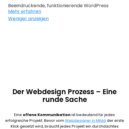
haben beim
Website Design Milda
nicht nur den
Beeindruckende, funktionierende WordPress
kurzfristigen Erfolg im Sinn, sondern immer auch
Mehr erfahren
Webseiten, benutzerfreundliche Onlineshops und
die Zukunft.
Weniger anzeigen
Suchmachinenoptimierung sind unsere
Leidenschaft. Damit du weißt wie viele Besucher
deine Website besuchen und welche
Maßnahmen erfolgreich, sind übernehmen wir für
dich die Performance Analyse. So können wir dir
helfen, die Effektivität deines Webdesign Milda zu
erhöhen.
Der Webdesign Prozess – Eine
runde Sache
Eine
offene Kommunikation
ist bedeutend für jedes
erfolgreiche Projekt. Bevor vom
Webdesigner in Milda
der erste
Klick gesetzt wird, braucht jedes Projekt ein durchdachtes