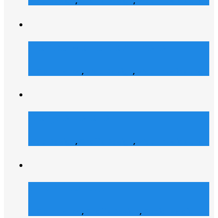
Web Design
,
Grafik Design
,
Web Entwicklung
Bianca Maria Cashmere
E-Commerce
,
Web Design
,
Web Entwicklung
Dialyse Berater
Web Design
,
Grafik Design
,
Web Entwicklung
Julz Afroshop
E-Commerce
,
Grafik Design
,
Social Media