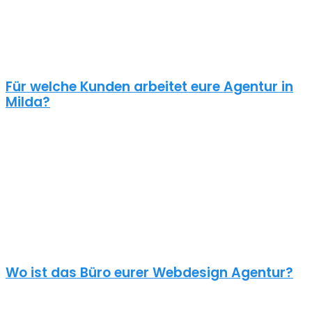
Schaue dir die Referenzen an und frage auch was diese Seiten
gekostet haben. Ein Pauschalpreis ohne die Anforderungen zu
kennen ist meist ein Anzeichen für eine begrenzte Erfahrung der
Agentur.
Für welche Kunden arbeitet eure Agentur in
Milda?
Planst du ein Redesign deiner bestehenden Website, brauchst du
einen neuen Webshop oder ein neues Logo?
Unsere Kunden sind vielseitig – genau wie unsere Freelancer
Webdesign in Milda: Schulen, Physiotherapeuten, Zahnärzte,
Online Händler, Anwälte usw. – wir halten nichts von einer
Branchen Spezialisierung. Nur der unternehmerische Blick von
aussen kann deinem Unternehmen und deinem Projekt neue
Impulse geben.
Wo ist das Büro eurer Webdesign Agentur?
Überall und nirgends. Unsere Digitalgentur hat kein Büro in Milda.