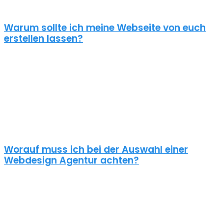
zielorientierter Ansatz zugrunde. Für anspruchsvolle Kunden!
Warum sollte ich meine Webseite von euch
erstellen lassen?
Eine schöne Webseite allein reicht heute nicht mehr aus. Wenn
deine Webseite das Ziel hat potentielle Kunden anzuziehen
brauchst du ein nachhaltiges Konzept für deine Internet Präsenz.
Nur dann wird dein Webdesign auch potenzielle Kunden
anlocken. Unsere Webdesign Agentur Milda kennt die
Anforderungen an die Online Kommunikationslandschaft, die aus
Standard Homepages erfolgreiche Webseiten macht.
Worauf muss ich bei der Auswahl einer
Webdesign Agentur achten?
Eine gute Webdesign Agentur in Milda setzt sich intensiv mit deiner
Zielgruppe und deinen Zielen bei dieser auseinander. Ein
kundenzentrierter und benutzerfreundlicher Ansatz sollte
selbstverständlich sein.