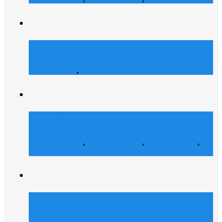
Atrons Security
Web Design
,
Web Entwicklung
Collegelife Community
E-Commerce
,
Grafik Design
,
Social Media
,
Web Design
Shofco