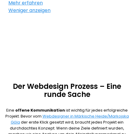
Mehr erfahren
Webseiten, benutzerfreundliche Onlineshops und
nicht nur den kurzfristigen Erfolg im Sinn, sondern
Weniger anzeigen
Suchmachinenoptimierung sind unsere
immer auch die Zukunft.
Leidenschaft. Damit du weißt wie viele Besucher
deine Website besuchen und welche
Maßnahmen erfolgreich, sind übernehmen wir für
dich die Performance Analyse. So können wir dir
helfen, die Effektivität deines Webdesign
Märkische Heide/Markojska Góla zu erhöhen.
Der Webdesign Prozess – Eine
runde Sache
Eine
offene Kommunikation
ist wichtig für jedes erfolgreiche
Projekt. Bevor vom
Webdesigner in Märkische Heide/Markojska
Góla
der erste Klick gesetzt wird, braucht jedes Projekt ein
durchdachtes Konzept. Wenn deine Ziele definiert wurden,