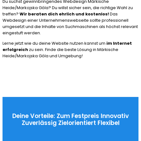
Du suchst gewinnbringendes Webdesign Märkische
Heide/Markojska Góla? Du willst sicher sein, die richtige Wahl zu
treffen?
Wir beraten dich ehrlich und kostenlos!
Das
Webdesign einer Unternehmenswebseite sollte professionell
umgesetzt und die Inhalte von Suchmaschinen als höchst relevant
eingestuft werden.
Lerne jetzt wie du deine Website nutzen kannst um
im Internet
erfolgreich
zu sein. Finde die beste Lösung in Märkische
Heide/Markojska Góla und Umgebung!
Deine Vorteile:
Zum Festpreis
Innovativ
Zuverlässig
Zielorientiert
Flexibel