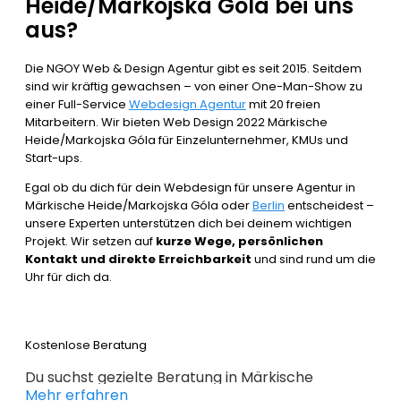
Heide/Markojska Góla bei uns
aus?
Die NGOY Web & Design Agentur gibt es seit 2015. Seitdem
sind wir kräftig gewachsen – von einer One-Man-Show zu
einer Full-Service
Webdesign Agentur
mit 20 freien
Mitarbeitern. Wir bieten Web Design 2022 Märkische
Heide/Markojska Góla für Einzelunternehmer, KMUs und
Start-ups.
Egal ob du dich für dein Webdesign für unsere Agentur in
Märkische Heide/Markojska Góla oder
Berlin
entscheidest –
unsere Experten unterstützen dich bei deinem wichtigen
Projekt. Wir setzen auf
kurze Wege, persönlichen
Kontakt und direkte Erreichbarkeit
und sind rund um die
Uhr für dich da.
Kostenlose Beratung
Du suchst gezielte Beratung in Märkische
Mehr erfahren
Heide/Markojska Góla um erfolgreich im