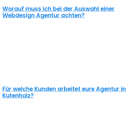
Worauf muss ich bei der Auswahl einer
Webdesign Agentur achten?
Eine gute Webdesign Agentur in Kutenholz setzt sich intensiv mit
deiner Zielgruppe und deinen Zielen bei dieser auseinander. Ein
kundenzentrierter und benutzerfreundlicher Ansatz sollte
selbstverständlich sein.
Schaue dir die Referenzen an und frage auch was diese Seiten
gekostet haben. Ein Pauschalpreis ohne die Anforderungen zu
kennen ist meist ein Anzeichen für eine begrenzte Erfahrung der
Agentur.
Für welche Kunden arbeitet eure Agentur in
Kutenholz?
Planst du ein Redesign deiner bestehenden Website, brauchst du
einen neuen Webshop oder ein neues Logo?
Unsere Kunden sind vielseitig – genau wie unsere Freelancer
Webdesign in Kutenholz: Schulen, Physiotherapeuten, Zahnärzte,