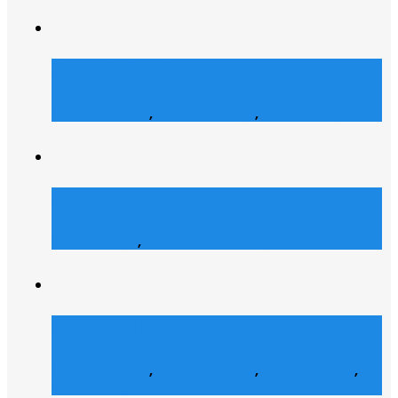
Merch Dealer
E-Commerce
,
Grafik Design
,
Web Design
Atrons Security
Web Design
,
Web Entwicklung
Collegelife Community
E-Commerce
,
Grafik Design
,
Social Media
,
Web Design