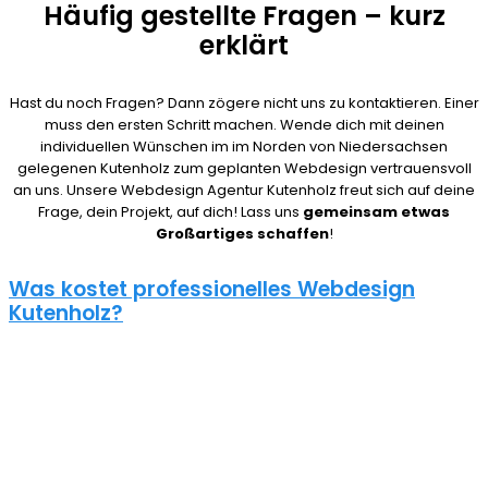
Häufig gestellte Fragen – kurz
erklärt
Hast du noch Fragen? Dann zögere nicht uns zu kontaktieren. Einer
muss den ersten Schritt machen. Wende dich mit deinen
individuellen Wünschen im im Norden von Niedersachsen
gelegenen Kutenholz zum geplanten Webdesign vertrauensvoll
an uns. Unsere Webdesign Agentur Kutenholz freut sich auf deine
Frage, dein Projekt, auf dich! Lass uns
gemeinsam etwas
Großartiges schaffen
!
Was kostet professionelles Webdesign
Kutenholz?
08/15 Webseiten überlassen wir Anderen in Kutenholz. Deshalb ist
die Frage nach den Kosten für eine Website auch nicht pauschal
zu beantworten. Unser Punkt ist: Wie gut deine Website ist, hängt
davon ab, wie viel du investierst. Um deine Entscheidung nicht zu
bereuen solltest du es dir gut überlegen.
Eine neue Webseite kostet bei uns zwischen 500€ und 5000€ und