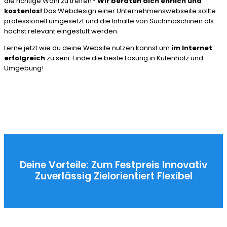
die richtige Wahl zu treffen?
Wir beraten dich ehrlich und
kostenlos!
Das Webdesign einer Unternehmenswebseite sollte
professionell umgesetzt und die Inhalte von Suchmaschinen als
höchst relevant eingestuft werden.
Lerne jetzt wie du deine Website nutzen kannst um
im Internet
erfolgreich
zu sein. Finde die beste Lösung in Kutenholz und
Umgebung!
Deine Vorteile:
Zum Festpreis
Innovativ
Zuverlässig
Zielorientiert
Flexibel