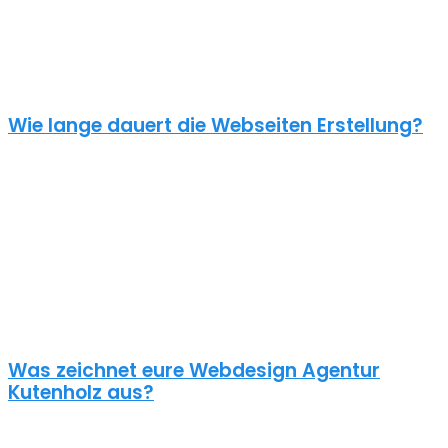
einen Online Shop ab 5000€, je nach Umfang. Für ein
unverbindliches Angebot kontaktiere uns einfach. Im Gespräch
können wir deinen Bedarf ermitteln und dir ein genauen Festpreis
für dein Projekt mitteilen.
Wie lange dauert die Webseiten Erstellung?
Je nach inhaltlichem Umfang und Komplexität dauert es von
Anfrage bis zum Go Live ca. 4-12 Wochen. Kleine oder dringende
Projekte können wir auch in unter einem Monat fertigstellen.
Die benötigte Zeit ist abhängig von vielen Faktoren: Soll erst ein
Corporate Design entwickelt werden? Wie umfangreich ist die
Webseite? Wie ist der Funktionsumfang? Hast du schon alle Texte
und Bilder vorbereitet? Ist Suchmaschinenoptimierung geplant?
Und so weiter…
Was zeichnet eure Webdesign Agentur
Kutenholz aus?
Wir gestalten bereits seit 2015 mit viel Liebe zum Detail