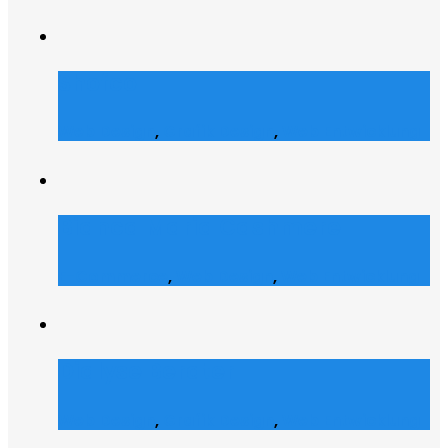
Shofco
Web Design
,
Grafik Design
,
Web Entwicklung
Bianca Maria Cashmere
E-Commerce
,
Web Design
,
Web Entwicklung
Dialyse Berater
Web Design
,
Grafik Design
,
Web Entwicklung