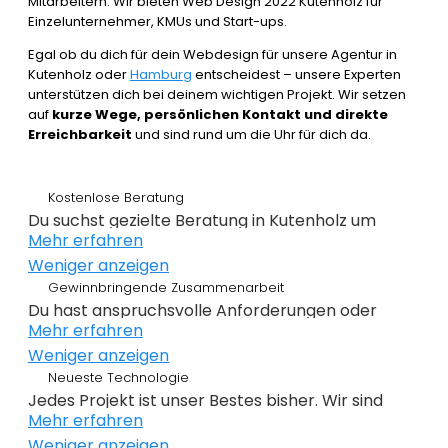
Mitarbeitern. Wir bieten Web Design 2022 Kutenholz für
Einzelunternehmer, KMUs und Start-ups.
Egal ob du dich für dein Webdesign für unsere Agentur in
Kutenholz oder
Hamburg
entscheidest – unsere Experten
unterstützen dich bei deinem wichtigen Projekt. Wir setzen
auf
kurze Wege, persönlichen Kontakt und direkte
Erreichbarkeit
und sind rund um die Uhr für dich da.
Kostenlose Beratung
Du suchst gezielte Beratung in Kutenholz um
Mehr erfahren
erfolgreich im Webdesign 2022 zu sein. Wir
Weniger anzeigen
beraten dich kostenlos und individuell zu
Gewinnbringende Zusammenarbeit
Webdesign, E-Commerce,
Du hast anspruchsvolle Anforderungen oder
Suchmaschinenoptimierung und im Grunde alles,
Mehr erfahren
Ideen und du hast genaue Ziele definiert, die du
was mit Internet zu tun hat. Du weißt noch nicht
Weniger anzeigen
erreichen willst? Gemeinsam mit dir planen,
genau wo du bei deiner Online Präsenz anfangen
Neueste Technologie
konzipieren und realieren wir dein Projekt. Beim
sollst oder wie es weitergeht, dann bist du genau
Jedes Projekt ist unser Bestes bisher. Wir sind
Webdesign Kutenholz überlassen wir nichts dem
bei der
Mehr erfahren
richtigen Agentur
. Alles auf den Punkt
immer auf der Suche nach noch besseren
Zufall. Keine intransparente Planung – nur
gebracht – nichts unnötiges!
Weniger anzeigen