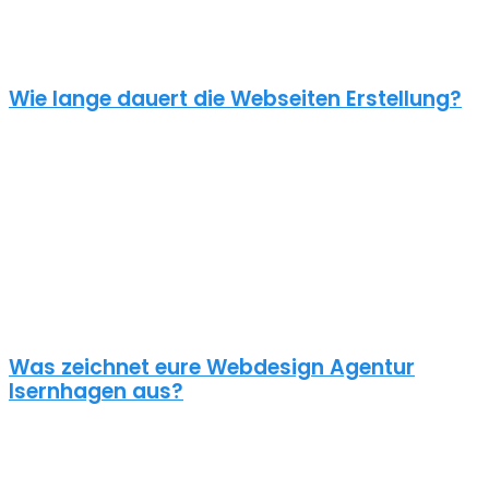
unverbindliches Angebot kontaktiere uns einfach. Im Gespräch
können wir deinen Bedarf ermitteln und dir ein genauen Festpreis
für dein Projekt mitteilen.
Wie lange dauert die Webseiten Erstellung?
Je nach inhaltlichem Umfang und Komplexität dauert es von
Anfrage bis zum Go Live ca. 4-12 Wochen. Kleine oder dringende
Projekte können wir auch in unter einem Monat fertigstellen.
Die benötigte Zeit ist abhängig von vielen Faktoren: Soll erst ein
Corporate Design entwickelt werden? Wie umfangreich ist die
Webseite? Wie ist der Funktionsumfang? Hast du schon alle Texte
und Bilder vorbereitet? Ist Suchmaschinenoptimierung geplant?
Und so weiter…
Was zeichnet eure Webdesign Agentur
Isernhagen aus?
Wir gestalten bereits seit 2015 mit viel Liebe zum Detail
professionelle und erfolgreiche WordPress Webseiten für kleine
und mittelständische Unternehmen, Einzelunternehmer und