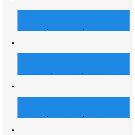
Shofco
Web Design
,
Grafik Design
,
Web Entwicklung
Bianca Maria Cashmere
E-Commerce
,
Web Design
,
Web Entwicklung
Dialyse Berater
Web Design
,
Grafik Design
,
Web Entwicklung