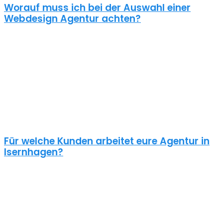
Worauf muss ich bei der Auswahl einer
Webdesign Agentur achten?
Eine gute Webdesign Agentur in Isernhagen setzt sich intensiv mit
deiner Zielgruppe und deinen Zielen bei dieser auseinander. Ein
kundenzentrierter und benutzerfreundlicher Ansatz sollte
selbstverständlich sein.
Schaue dir die Referenzen an und frage auch was diese Seiten
gekostet haben. Ein Pauschalpreis ohne die Anforderungen zu
kennen ist meist ein Anzeichen für eine begrenzte Erfahrung der
Agentur.
Für welche Kunden arbeitet eure Agentur in
Isernhagen?
Planst du ein Redesign deiner bestehenden Website, brauchst du
einen neuen Webshop oder ein neues Logo?
Unsere Kunden sind vielseitig – genau wie unsere Freelancer
Webdesign in Isernhagen: Schulen, Physiotherapeuten, Zahnärzte,
Online Händler, Anwälte usw. – wir halten nichts von einer