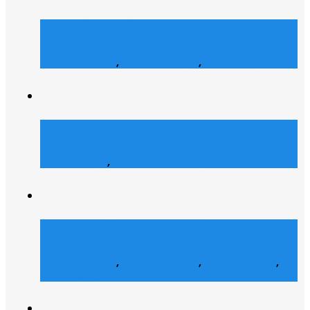
Merch Dealer
E-Commerce
,
Grafik Design
,
Web Design
Atrons Security
Web Design
,
Web Entwicklung
Collegelife Community
E-Commerce
,
Grafik Design
,
Social Media
,
Web Design