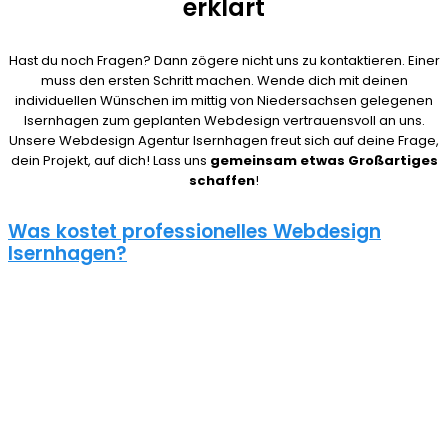
erklärt
Hast du noch Fragen? Dann zögere nicht uns zu kontaktieren. Einer
muss den ersten Schritt machen. Wende dich mit deinen
individuellen Wünschen im mittig von Niedersachsen gelegenen
Isernhagen zum geplanten Webdesign vertrauensvoll an uns.
Unsere Webdesign Agentur Isernhagen freut sich auf deine Frage,
dein Projekt, auf dich! Lass uns
gemeinsam etwas Großartiges
schaffen
!
Was kostet professionelles Webdesign
Isernhagen?
08/15 Webseiten überlassen wir Anderen in Isernhagen. Deshalb
ist die Frage nach den Kosten für eine Website auch nicht
pauschal zu beantworten. Unser Punkt ist: Wie gut deine Website
ist, hängt davon ab, wie viel du investierst. Um deine Entscheidung
nicht zu bereuen solltest du es dir gut überlegen.
Eine neue Webseite kostet bei uns zwischen 500€ und 5000€ und
einen Online Shop ab 5000€, je nach Umfang. Für ein