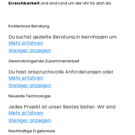
Erreichbarkeit
und sind rund um die Uhr für dich da.
Kostenlose Beratung
Du suchst gezielte Beratung in Isernhagen um
Mehr erfahren
erfolgreich im Webdesign 2022 zu sein. Wir
Weniger anzeigen
beraten dich kostenlos und individuell zu
Webdesign, E-Commerce,
Gewinnbringende Zusammenarbeit
Suchmaschinenoptimierung und im Grunde alles,
Du hast anspruchsvolle Anforderungen oder
was mit Internet zu tun hat. Du weißt noch nicht
Mehr erfahren
Ideen und du hast genaue Ziele definiert, die du
genau wo du bei deiner Online Präsenz anfangen
Weniger anzeigen
erreichen willst? Gemeinsam mit dir planen,
sollst oder wie es weitergeht, dann bist du genau
konzipieren und realieren wir dein Projekt. Beim
Neueste Technologie
bei der
richtigen Agentur
. Alles auf den Punkt
Webdesign Isernhagen überlassen wir nichts dem
gebracht – nichts unnötiges!
Jedes Projekt ist unser Bestes bisher. Wir sind
Zufall. Keine intransparente Planung – nur
Mehr erfahren
immer auf der Suche nach noch besseren
gewinnbringende Lösungen. Profitieren Sie von
Weniger anzeigen
Lösungen für deine geschäftlichen
unserer langjährigen Erfahrung!
Anforderungen. Das richtige CMS ermöglicht
Nachhaltige Ergebnisse