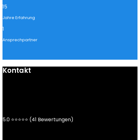
15
Jahre Erfahrung
1
Ansprechpartner
Kontakt
mail@ngoy.de
DE | AT | CH
5.0 ⭐⭐⭐⭐⭐ (41 Bewertungen)