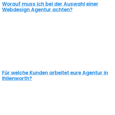
Worauf muss ich bei der Auswahl einer
Webdesign Agentur achten?
Eine gute Webdesign Agentur in Ihlienworth setzt sich intensiv mit
deiner Zielgruppe und deinen Zielen bei dieser auseinander. Ein
kundenzentrierter und benutzerfreundlicher Ansatz sollte
selbstverständlich sein.
Schaue dir die Referenzen an und frage auch was diese Seiten
gekostet haben. Ein Pauschalpreis ohne die Anforderungen zu
kennen ist meist ein Anzeichen für eine begrenzte Erfahrung der
Agentur.
Für welche Kunden arbeitet eure Agentur in
Ihlienworth?
Planst du ein Redesign deiner bestehenden Website, brauchst du
einen neuen Webshop oder ein neues Logo?
Unsere Kunden sind vielseitig – genau wie unsere Freelancer
Webdesign in Ihlienworth: Schulen, Physiotherapeuten, Zahnärzte,
Online Händler, Anwälte usw. – wir halten nichts von einer