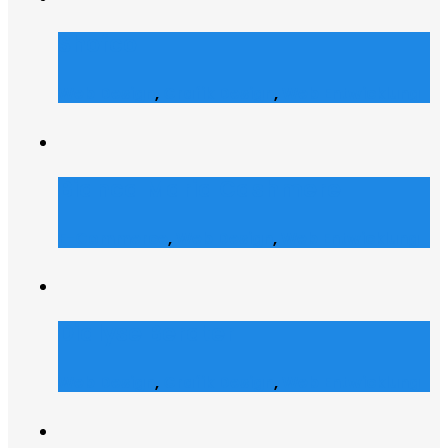
Shofco
Web Design
,
Grafik Design
,
Web Entwicklung
Bianca Maria Cashmere
E-Commerce
,
Web Design
,
Web Entwicklung
Dialyse Berater
Web Design
,
Grafik Design
,
Web Entwicklung