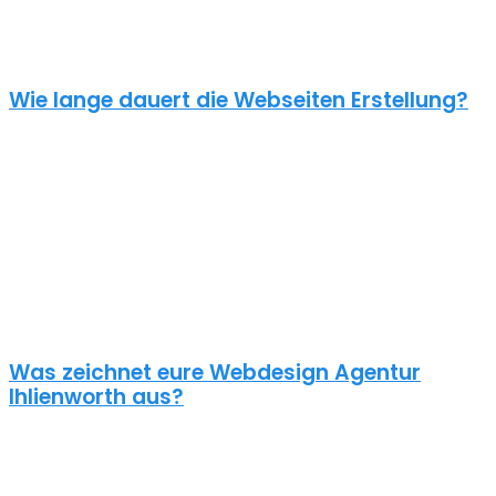
unverbindliches Angebot kontaktiere uns einfach. Im Gespräch
können wir deinen Bedarf ermitteln und dir ein genauen Festpreis
für dein Projekt mitteilen.
Wie lange dauert die Webseiten Erstellung?
Je nach inhaltlichem Umfang und Komplexität dauert es von
Anfrage bis zum Go Live ca. 4-12 Wochen. Kleine oder dringende
Projekte können wir auch in unter einem Monat fertigstellen.
Die benötigte Zeit ist abhängig von vielen Faktoren: Soll erst ein
Corporate Design entwickelt werden? Wie umfangreich ist die
Webseite? Wie ist der Funktionsumfang? Hast du schon alle Texte
und Bilder vorbereitet? Ist Suchmaschinenoptimierung geplant?
Und so weiter…
Was zeichnet eure Webdesign Agentur
Ihlienworth aus?
Wir gestalten bereits seit 2015 mit viel Liebe zum Detail
professionelle und erfolgreiche WordPress Webseiten für kleine
und mittelständische Unternehmen, Einzelunternehmer und