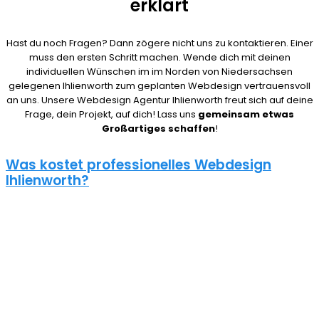
erklärt
Hast du noch Fragen? Dann zögere nicht uns zu kontaktieren. Einer
muss den ersten Schritt machen. Wende dich mit deinen
individuellen Wünschen im im Norden von Niedersachsen
gelegenen Ihlienworth zum geplanten Webdesign vertrauensvoll
an uns. Unsere Webdesign Agentur Ihlienworth freut sich auf deine
Frage, dein Projekt, auf dich! Lass uns
gemeinsam etwas
Großartiges schaffen
!
Was kostet professionelles Webdesign
Ihlienworth?
08/15 Webseiten überlassen wir Anderen in Ihlienworth. Deshalb ist
die Frage nach den Kosten für eine Website auch nicht pauschal
zu beantworten. Unser Punkt ist: Wie gut deine Website ist, hängt
davon ab, wie viel du investierst. Um deine Entscheidung nicht zu
bereuen solltest du es dir gut überlegen.
Eine neue Webseite kostet bei uns zwischen 500€ und 5000€ und
einen Online Shop ab 5000€, je nach Umfang. Für ein