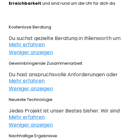
Erreichbarkeit
und sind rund um die Uhr für dich da.
Kostenlose Beratung
Du suchst gezielte Beratung in Ihlienworth um
Mehr erfahren
erfolgreich im Webdesign 2022 zu sein. Wir
Weniger anzeigen
beraten dich kostenlos und individuell zu
Webdesign, E-Commerce,
Gewinnbringende Zusammenarbeit
Suchmaschinenoptimierung und im Grunde alles,
Du hast anspruchsvolle Anforderungen oder
was mit Internet zu tun hat. Du weißt noch nicht
Mehr erfahren
Ideen und du hast genaue Ziele definiert, die du
genau wo du bei deiner Online Präsenz anfangen
Weniger anzeigen
erreichen willst? Gemeinsam mit dir planen,
sollst oder wie es weitergeht, dann bist du genau
konzipieren und realieren wir dein Projekt. Beim
Neueste Technologie
bei der
richtigen Agentur
. Alles auf den Punkt
Webdesign Ihlienworth überlassen wir nichts dem
gebracht – nichts unnötiges!
Jedes Projekt ist unser Bestes bisher. Wir sind
Zufall. Keine intransparente Planung – nur
Mehr erfahren
immer auf der Suche nach noch besseren
gewinnbringende Lösungen. Profitieren Sie von
Weniger anzeigen
Lösungen für deine geschäftlichen
unserer langjährigen Erfahrung!
Anforderungen. Das richtige CMS ermöglicht
Nachhaltige Ergebnisse