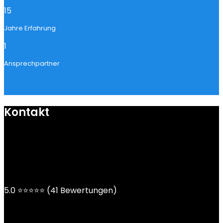
15
Jahre Erfahrung
1
Ansprechpartner
Kontakt
mail@ngoy.de
DE | AT | CH
5.0 ⭐⭐⭐⭐⭐ (41 Bewertungen)