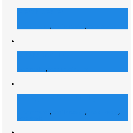
Merch Dealer
E-Commerce
,
Grafik Design
,
Web Design
Atrons Security
Web Design
,
Web Entwicklung
Collegelife Community
E-Commerce
,
Grafik Design
,
Social Media
,
Web Design