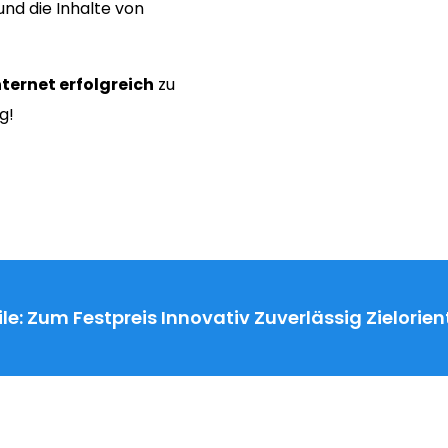
nd die Inhalte von
nternet erfolgreich
zu
g!
le:
Zum Festpreis
Innovativ
Zuverlässig
Zielorien