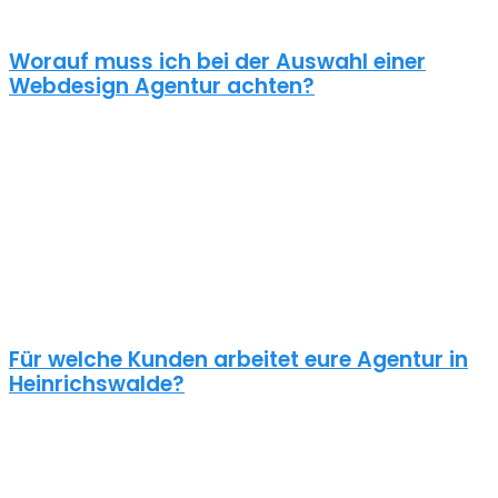
Standard Homepages erfolgreiche Webseiten macht.
Worauf muss ich bei der Auswahl einer
Webdesign Agentur achten?
Eine gute Webdesign Agentur in Heinrichswalde setzt sich intensiv
mit deiner Zielgruppe und deinen Zielen bei dieser auseinander.
Ein kundenzentrierter und benutzerfreundlicher Ansatz sollte
selbstverständlich sein.
Schaue dir die Referenzen an und frage auch was diese Seiten
gekostet haben. Ein Pauschalpreis ohne die Anforderungen zu
kennen ist meist ein Anzeichen für eine begrenzte Erfahrung der
Agentur.
Für welche Kunden arbeitet eure Agentur in
Heinrichswalde?
Planst du ein Redesign deiner bestehenden Website, brauchst du
einen neuen Webshop oder ein neues Logo?
Unsere Kunden sind vielseitig – genau wie unsere Freelancer