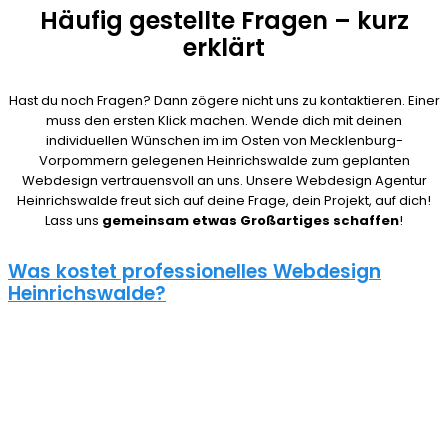
Häufig gestellte Fragen – kurz
erklärt
Hast du noch Fragen? Dann zögere nicht uns zu kontaktieren. Einer
muss den ersten Klick machen. Wende dich mit deinen
individuellen Wünschen im im Osten von Mecklenburg-
Vorpommern gelegenen Heinrichswalde zum geplanten
Webdesign vertrauensvoll an uns. Unsere Webdesign Agentur
Heinrichswalde freut sich auf deine Frage, dein Projekt, auf dich!
Lass uns
gemeinsam etwas Großartiges schaffen
!
Was kostet professionelles Webdesign
Heinrichswalde?
08/15 Webseiten überlassen wir Anderen in Heinrichswalde.
Deshalb ist die Frage nach den Kosten für eine Website auch nicht
pauschal zu beantworten. Unser Punkt ist: Wie gut deine Website
ist, hängt davon ab, wie viel du investierst. Um deine Entscheidung
nicht zu bereuen solltest du es dir gut überlegen.