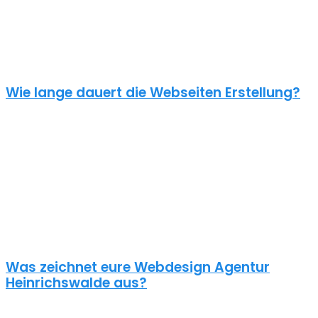
Eine neue Webseite kostet bei uns zwischen 500€ und 5000€ und
einen Online Shop ab 5000€, je nach Umfang. Für ein
unverbindliches Angebot kontaktiere uns einfach. Im Gespräch
können wir deinen Bedarf ermitteln und dir ein genauen Festpreis
für dein Projekt mitteilen.
Wie lange dauert die Webseiten Erstellung?
Je nach inhaltlichem Umfang und Komplexität dauert es von
Anfrage bis zum Go Live ca. 4-12 Wochen. Kleine oder dringende
Projekte können wir auch in unter einem Monat fertigstellen.
Die benötigte Zeit ist abhängig von vielen Faktoren: Soll erst ein
Corporate Design entwickelt werden? Wie umfangreich ist die
Webseite? Wie ist der Funktionsumfang? Hast du schon alle Texte
und Bilder vorbereitet? Ist Suchmaschinenoptimierung geplant?
Und so weiter…
Was zeichnet eure Webdesign Agentur
Heinrichswalde aus?
Wir gestalten bereits seit 2015 mit viel Liebe zum Detail