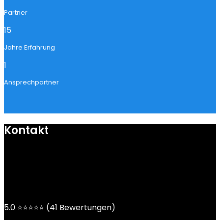
Partner
15
Jahre Erfahrung
1
Ansprechpartner
Kontakt
mail@ngoy.de
DE | AT | CH
5.0 ⭐⭐⭐⭐⭐ (41 Bewertungen)