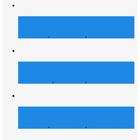
Shofco
Web Design
,
Grafik Design
,
Web Entwicklung
Bianca Maria Cashmere
E-Commerce
,
Web Design
,
Web Entwicklung
Dialyse Berater
Web Design
,
Grafik Design
,
Web Entwicklung