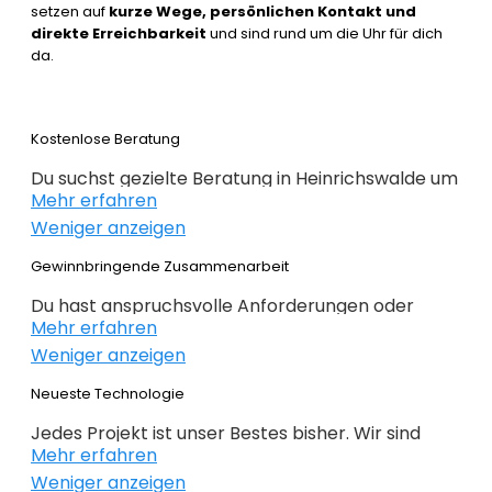
setzen auf
kurze Wege, persönlichen Kontakt und
direkte Erreichbarkeit
und sind rund um die Uhr für dich
da.
Kostenlose Beratung
Du suchst gezielte Beratung in Heinrichswalde um
Mehr erfahren
erfolgreich im Webdesign 2022 zu sein. Wir
Weniger anzeigen
beraten dich kostenlos und individuell zu
Webdesign, E-Commerce,
Gewinnbringende Zusammenarbeit
Suchmaschinenoptimierung und im Grunde alles,
Du hast anspruchsvolle Anforderungen oder
was mit Internet zu tun hat. Du weißt noch nicht
Mehr erfahren
Ideen und du hast genaue Ziele definiert, die du
genau wo du bei deiner Online Präsenz anfangen
Weniger anzeigen
erreichen willst? Gemeinsam mit dir planen,
sollst oder wie es weitergeht, dann bist du genau
konzipieren und realieren wir dein Projekt. Beim
Neueste Technologie
bei der
richtigen Agentur
. Alles auf den Punkt
Webdesign Heinrichswalde überlassen wir nichts
gebracht – nichts unnötiges!
Jedes Projekt ist unser Bestes bisher. Wir sind
dem Zufall. Keine intransparente Planung – nur
Mehr erfahren
immer auf der Suche nach noch besseren
gewinnbringende Lösungen. Profitieren Sie von
Weniger anzeigen
Lösungen für deine geschäftlichen