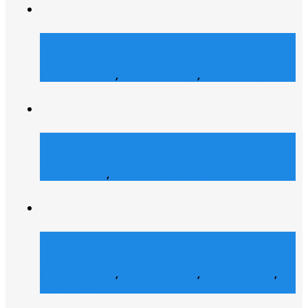
Merch Dealer
E-Commerce
,
Grafik Design
,
Web Design
Atrons Security
Web Design
,
Web Entwicklung
Collegelife Community
E-Commerce
,
Grafik Design
,
Social Media
,
Web Design