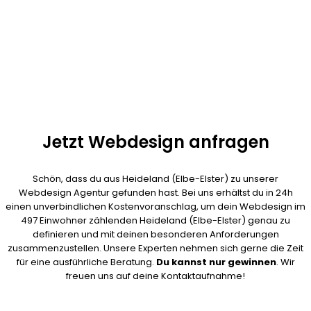
Ansprechpartner für dein Projekt verantwortlich und jederzeit
erreichbar. Es ist nicht nötig das der Webdesigner bei dir vor Ort
ist.
Jetzt Webdesign anfragen
Schön, dass du aus Heideland (Elbe-Elster) zu unserer
Webdesign Agentur gefunden hast. Bei uns erhältst du in 24h
einen unverbindlichen Kostenvoranschlag, um dein Webdesign im
497 Einwohner zählenden Heideland (Elbe-Elster) genau zu
definieren und mit deinen besonderen Anforderungen
zusammenzustellen. Unsere Experten nehmen sich gerne die Zeit
für eine ausführliche Beratung.
Du kannst nur gewinnen
. Wir
freuen uns auf deine Kontaktaufnahme!