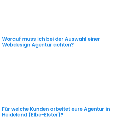
Nur dann wird dein Webdesign auch potenzielle Kunden
anlocken. Unsere Webdesign Agentur Heideland (Elbe-Elster)
kennt die Anforderungen an die Online
Kommunikationslandschaft, die aus Standard Homepages
erfolgreiche Webseiten macht.
Worauf muss ich bei der Auswahl einer
Webdesign Agentur achten?
Eine gute Webdesign Agentur in Heideland (Elbe-Elster) setzt sich
intensiv mit deiner Zielgruppe und deinen Zielen bei dieser
auseinander. Ein kundenzentrierter und benutzerfreundlicher
Ansatz sollte selbstverständlich sein.
Schaue dir die Referenzen an und frage auch was diese Seiten
gekostet haben. Ein Pauschalpreis ohne die Anforderungen zu
kennen ist meist ein Anzeichen für eine begrenzte Erfahrung der
Agentur.
Für welche Kunden arbeitet eure Agentur in
Heideland (Elbe-Elster)?