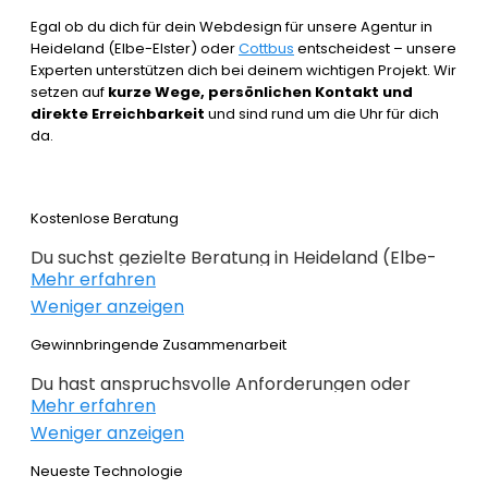
Egal ob du dich für dein Webdesign für unsere Agentur in
Heideland (Elbe-Elster) oder
Cottbus
entscheidest – unsere
Experten unterstützen dich bei deinem wichtigen Projekt. Wir
setzen auf
kurze Wege, persönlichen Kontakt und
direkte Erreichbarkeit
und sind rund um die Uhr für dich
da.
Kostenlose Beratung
Du suchst gezielte Beratung in Heideland (Elbe-
Mehr erfahren
Elster) um erfolgreich im Webdesign 2022 zu sein.
Weniger anzeigen
Wir beraten dich kostenlos und individuell zu
Webdesign, E-Commerce,
Gewinnbringende Zusammenarbeit
Suchmaschinenoptimierung und im Grunde alles,
Du hast anspruchsvolle Anforderungen oder
was mit Internet zu tun hat. Du weißt noch nicht
Mehr erfahren
Ideen und du hast genaue Ziele definiert, die du
genau wo du bei deiner Online Präsenz anfangen
Weniger anzeigen
erreichen willst? Gemeinsam mit dir planen,
sollst oder wie es weitergeht, dann bist du genau
konzipieren und realieren wir dein Projekt. Beim
Neueste Technologie
bei der
richtigen Agentur
. Alles auf den Punkt