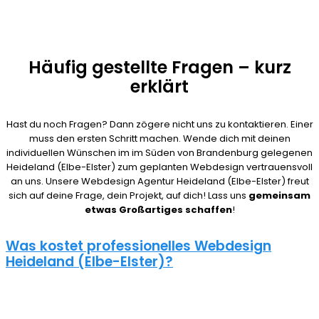
Häufig gestellte Fragen – kurz
erklärt
Hast du noch Fragen? Dann zögere nicht uns zu kontaktieren. Einer
muss den ersten Schritt machen. Wende dich mit deinen
individuellen Wünschen im im Süden von Brandenburg gelegenen
Heideland (Elbe-Elster) zum geplanten Webdesign vertrauensvoll
an uns. Unsere Webdesign Agentur Heideland (Elbe-Elster) freut
sich auf deine Frage, dein Projekt, auf dich! Lass uns
gemeinsam
etwas Großartiges schaffen
!
Was kostet professionelles Webdesign
Heideland (Elbe-Elster)?
08/15 Webseiten überlassen wir Anderen in Heideland (Elbe-
Elster). Deshalb ist die Frage nach den Kosten für eine Website