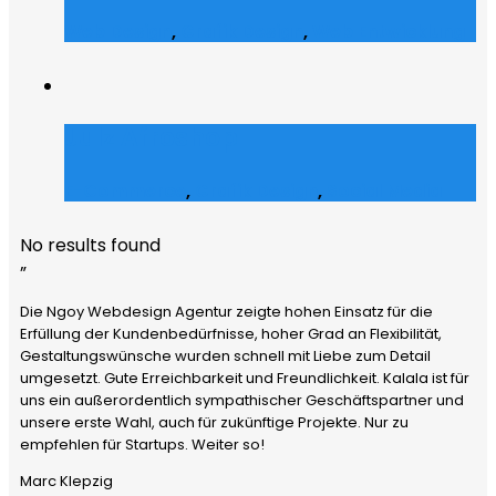
Web Design
,
Grafik Design
,
Web Entwicklung
Julz Afroshop
E-Commerce
,
Grafik Design
,
Social Media
No results found
”
Die Ngoy Webdesign Agentur zeigte hohen Einsatz für die
Erfüllung der Kundenbedürfnisse, hoher Grad an Flexibilität,
Gestaltungswünsche wurden schnell mit Liebe zum Detail
umgesetzt. Gute Erreichbarkeit und Freundlichkeit. Kalala ist für
uns ein außerordentlich sympathischer Geschäftspartner und
unsere erste Wahl, auch für zukünftige Projekte. Nur zu
empfehlen für Startups. Weiter so!
Marc Klepzig