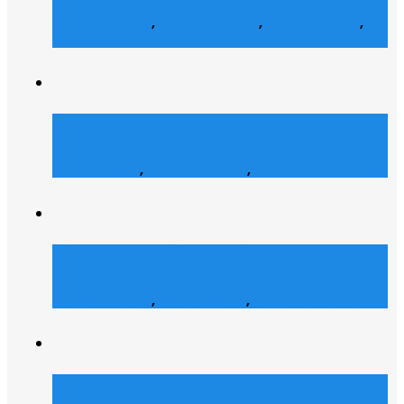
E-Commerce
,
Grafik Design
,
Social Media
,
Web Design
Shofco
Web Design
,
Grafik Design
,
Web Entwicklung
Bianca Maria Cashmere
E-Commerce
,
Web Design
,
Web Entwicklung
Dialyse Berater