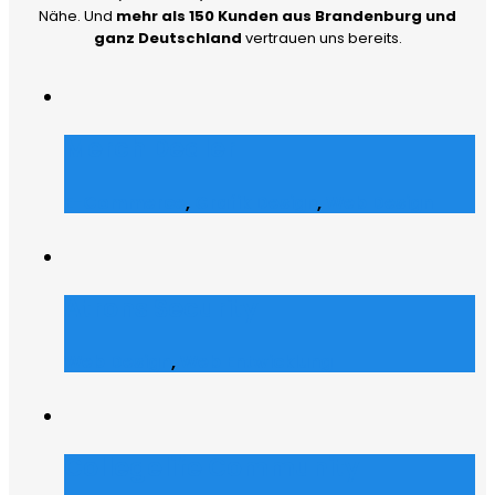
Nähe. Und
mehr als 150 Kunden aus Brandenburg und
ganz Deutschland
vertrauen uns bereits.
Merch Dealer
E-Commerce
,
Grafik Design
,
Web Design
Atrons Security
Web Design
,
Web Entwicklung
Collegelife Community