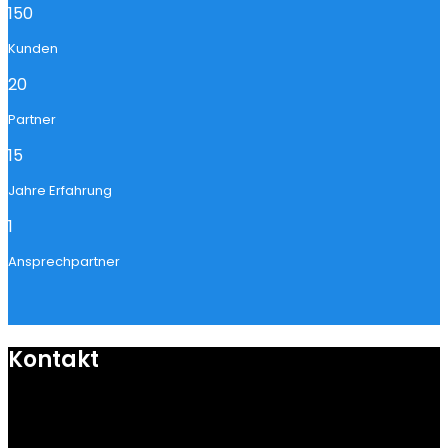
150
Kunden
20
Partner
15
Jahre Erfahrung
1
Ansprechpartner
Kontakt
mail@ngoy.de
DE | AT | CH