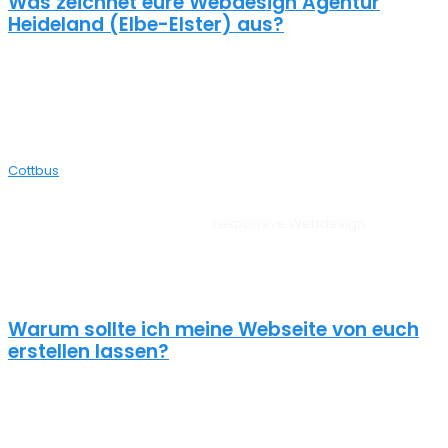
Was zeichnet eure Webdesign Agentur
Heideland (Elbe-Elster) aus?
Wir gestalten bereits seit 2015 mit viel Liebe zum Detail
professionelle und erfolgreiche WordPress Webseiten für kleine
und mittelständische Unternehmen, Einzelunternehmer und
öffentliche Institutionen. Über 70% unserer Neukunden kommen
über Empfehlungen aus ganz Deutschland zu uns – auch aus
Cottbus
bei dir aus der Nähe.
Unsere Websites sehen auf allen Geräten vom PC, über Tablet bis
zum Smartphone perfekt aus –
responsive Webdesign
Heideland
(Elbe-Elster). Außerdem liegt unserem Webdesign Heideland
(Elbe-Elster) immer ein zielorientierter Ansatz zugrunde. Für
anspruchsvolle Kunden!
Warum sollte ich meine Webseite von euch
erstellen lassen?
Eine schöne Webseite allein reicht heute nicht mehr aus. Wenn
deine Webseite das Ziel hat potentielle Kunden anzuziehen
brauchst du ein nachhaltiges Konzept für deine Internet Präsenz.