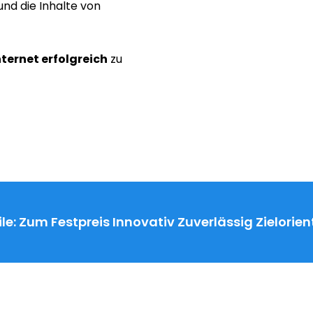
nd die Inhalte von
nternet erfolgreich
zu
le:
Zum Festpreis
Innovativ
Zuverlässig
Zielorien