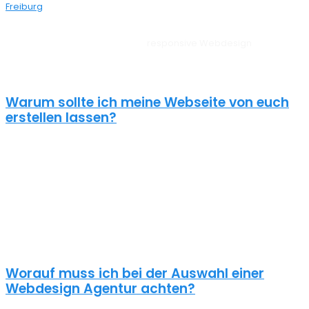
Freiburg
bei dir aus der Nähe.
Unsere Websites sehen auf allen Geräten vom PC, über Tablet bis
zum Smartphone perfekt aus –
responsive Webdesign
Glottertal.
Außerdem liegt unserem Webdesign Glottertal immer ein
zielorientierter Ansatz zugrunde. Für anspruchsvolle Kunden!
Warum sollte ich meine Webseite von euch
erstellen lassen?
Eine schöne Webseite allein reicht heute nicht mehr aus. Wenn
deine Webseite das Ziel hat potentielle Kunden anzuziehen
brauchst du ein nachhaltiges Konzept für deine Internet Präsenz.
Nur dann wird dein Webdesign auch potenzielle Kunden
anlocken. Unsere Webdesign Agentur Glottertal kennt die
Anforderungen an die Online Kommunikationslandschaft, die aus
Standard Homepages erfolgreiche Webseiten macht.
Worauf muss ich bei der Auswahl einer
Webdesign Agentur achten?