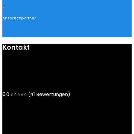
1
Ansprechpartner
Kontakt
mail@ngoy.de
DE | AT | CH
5.0 ⭐⭐⭐⭐⭐ (41 Bewertungen)