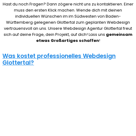
Hast du noch Fragen? Dann zögere nicht uns zu kontaktieren. Einer
muss den ersten Klick machen. Wende dich mit deinen
individuellen Wünschen im im Südwesten von Baden-
Württemberg gelegenen Glottertal zum geplanten Webdesign
vertrauensvoll an uns. Unsere Webdesign Agentur Glottertal freut
sich auf deine Frage, dein Projekt, auf dich! Lass uns
gemeinsam
etwas Großartiges schaffen
!
Was kostet professionelles Webdesign
Glottertal?
08/15 Webseiten überlassen wir Anderen in Glottertal. Deshalb ist
die Frage nach den Kosten für eine Website auch nicht pauschal
zu beantworten. Unser Punkt ist: Wie gut deine Website ist, hängt
davon ab, wie viel du investierst. Um deine Entscheidung nicht zu
bereuen solltest du es dir gut überlegen.
Eine neue Webseite kostet bei uns zwischen 500€ und 5000€ und
einen Online Shop ab 5000€, je nach Umfang. Für ein
unverbindliches Angebot kontaktiere uns einfach. Im Gespräch
können wir deinen Bedarf ermitteln und dir ein genauen Festpreis
für dein Projekt mitteilen.