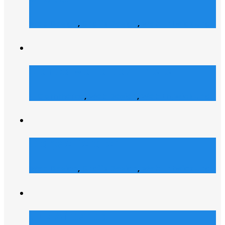
Web Design
,
Grafik Design
,
Web Entwicklung
Bianca Maria Cashmere
E-Commerce
,
Web Design
,
Web Entwicklung
Dialyse Berater
Web Design
,
Grafik Design
,
Web Entwicklung
Julz Afroshop