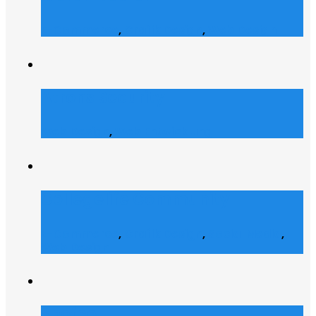
E-Commerce
,
Grafik Design
,
Web Design
Atrons Security
Web Design
,
Web Entwicklung
Collegelife Community
E-Commerce
,
Grafik Design
,
Social Media
,
Web Design
Shofco