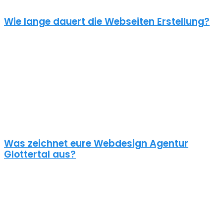
Wie lange dauert die Webseiten Erstellung?
Je nach inhaltlichem Umfang und Komplexität dauert es von
Anfrage bis zum Go Live ca. 4-12 Wochen. Kleine oder dringende
Projekte können wir auch in unter einem Monat fertigstellen.
Die benötigte Zeit ist abhängig von vielen Faktoren: Soll erst ein
Corporate Design entwickelt werden? Wie umfangreich ist die
Webseite? Wie ist der Funktionsumfang? Hast du schon alle Texte
und Bilder vorbereitet? Ist Suchmaschinenoptimierung geplant?
Und so weiter…
Was zeichnet eure Webdesign Agentur
Glottertal aus?
Wir gestalten bereits seit 2015 mit viel Liebe zum Detail
professionelle und erfolgreiche WordPress Webseiten für kleine
und mittelständische Unternehmen, Einzelunternehmer und
öffentliche Institutionen. Über 70% unserer Neukunden kommen
über Empfehlungen aus ganz Deutschland zu uns – auch aus