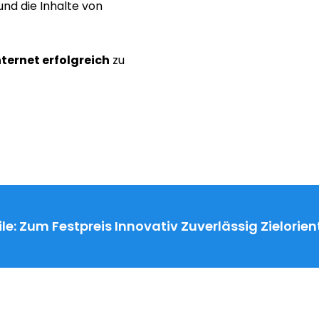
nd die Inhalte von
nternet erfolgreich
zu
le:
Zum Festpreis
Innovativ
Zuverlässig
Zielorien