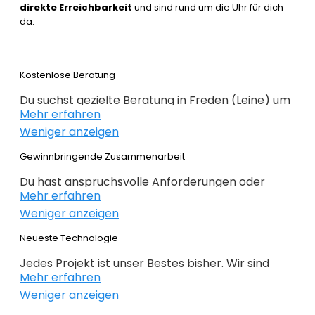
direkte Erreichbarkeit
und sind rund um die Uhr für dich
da.
Kostenlose Beratung
Du suchst gezielte Beratung in Freden (Leine) um
Mehr erfahren
erfolgreich im Webdesign 2022 zu sein. Wir
Weniger anzeigen
beraten dich kostenlos und individuell zu
Webdesign, E-Commerce,
Gewinnbringende Zusammenarbeit
Suchmaschinenoptimierung und im Grunde alles,
Du hast anspruchsvolle Anforderungen oder
was mit Internet zu tun hat. Du weißt noch nicht
Mehr erfahren
Ideen und du hast genaue Ziele definiert, die du
genau wo du bei deiner Online Präsenz anfangen
Weniger anzeigen
erreichen willst? Gemeinsam mit dir planen,
sollst oder wie es weitergeht, dann bist du genau
konzipieren und realieren wir dein Projekt. Beim
Neueste Technologie
bei der
richtigen Agentur
. Alles auf den Punkt
Webdesign Freden (Leine) überlassen wir nichts
gebracht – nichts unnötiges!
Jedes Projekt ist unser Bestes bisher. Wir sind
dem Zufall. Keine intransparente Planung – nur
Mehr erfahren
immer auf der Suche nach noch besseren
gewinnbringende Lösungen. Profitieren Sie von
Weniger anzeigen
Lösungen für deine geschäftlichen
unserer langjährigen Erfahrung!