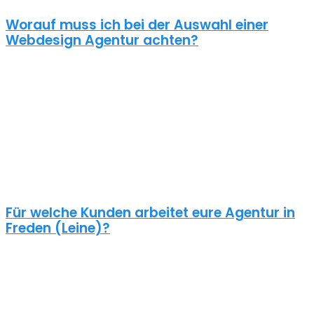
Worauf muss ich bei der Auswahl einer
Webdesign Agentur achten?
Eine gute Webdesign Agentur in Freden (Leine) setzt sich intensiv
mit deiner Zielgruppe und deinen Zielen bei dieser auseinander.
Ein kundenzentrierter und benutzerfreundlicher Ansatz sollte
selbstverständlich sein.
Schaue dir die Referenzen an und frage auch was diese Seiten
gekostet haben. Ein Pauschalpreis ohne die Anforderungen zu
kennen ist meist ein Anzeichen für eine begrenzte Erfahrung der
Agentur.
Für welche Kunden arbeitet eure Agentur in
Freden (Leine)?
Planst du ein Redesign deiner bestehenden Website, brauchst du
einen neuen Webshop oder ein neues Logo?
Unsere Kunden sind vielseitig – genau wie unsere Freelancer
Webdesign in Freden (Leine): Schulen, Physiotherapeuten,