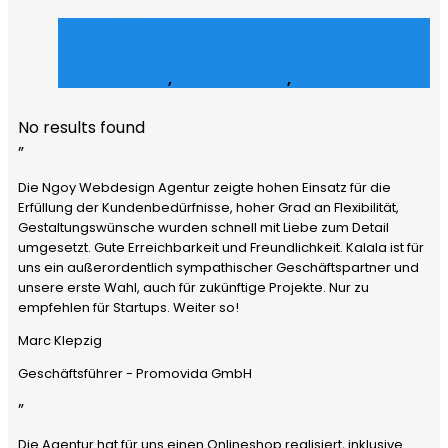
Julz Afroshop
E-Commerce
,
Grafik Design
,
Social Media
No results found
”
Die Ngoy Webdesign Agentur zeigte hohen Einsatz für die
Erfüllung der Kundenbedürfnisse, hoher Grad an Flexibilität,
Gestaltungswünsche wurden schnell mit Liebe zum Detail
umgesetzt. Gute Erreichbarkeit und Freundlichkeit. Kalala ist für
uns ein außerordentlich sympathischer Geschäftspartner und
unsere erste Wahl, auch für zukünftige Projekte. Nur zu
empfehlen für Startups. Weiter so!
Marc Klepzig
Geschäftsführer - Promovida GmbH
”
Die Agentur hat für uns einen Onlineshop realisiert, inklusive