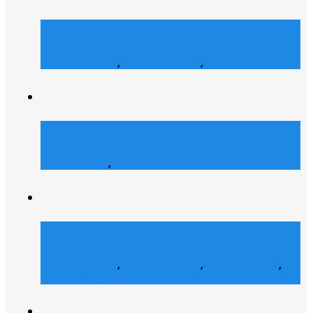
Merch Dealer
E-Commerce
,
Grafik Design
,
Web Design
Atrons Security
Web Design
,
Web Entwicklung
Collegelife Community
E-Commerce
,
Grafik Design
,
Social Media
,
Web Design