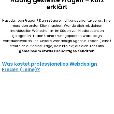
Häufig gestellte Fragen – kurz
erklärt
Hast du noch Fragen? Dann zögere nicht uns zu kontaktieren. Einer
muss den ersten Klick machen. Wende dich mit deinen
individuellen Wünschen im im Süden von Niedersachsen
gelegenen Freden (Leine) zum geplanten Webdesign
vertrauensvoll an uns. Unsere Webdesign Agentur Freden (Leine)
freut sich auf deine Frage, dein Projekt, auf dich! Lass uns
gemeinsam etwas Großartiges schaffen
!
Was kostet professionelles Webdesign
Freden (Leine)?
08/15 Webseiten überlassen wir Anderen in Freden (Leine).
Deshalb ist die Frage nach den Kosten für eine Website auch nicht
pauschal zu beantworten. Unser Punkt ist: Wie gut deine Website
ist, hängt davon ab, wie viel du investierst. Um deine Entscheidung
nicht zu bereuen solltest du es dir gut überlegen.
Eine neue Webseite kostet bei uns zwischen 500€ und 5000€ und