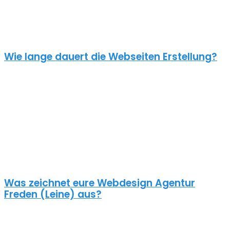
einen Online Shop ab 5000€, je nach Umfang. Für ein
unverbindliches Angebot kontaktiere uns einfach. Im Gespräch
können wir deinen Bedarf ermitteln und dir ein genauen Festpreis
für dein Projekt mitteilen.
Wie lange dauert die Webseiten Erstellung?
Je nach inhaltlichem Umfang und Komplexität dauert es von
Anfrage bis zum Go Live ca. 4-12 Wochen. Kleine oder dringende
Projekte können wir auch in unter einem Monat fertigstellen.
Die benötigte Zeit ist abhängig von vielen Faktoren: Soll erst ein
Corporate Design entwickelt werden? Wie umfangreich ist die
Webseite? Wie ist der Funktionsumfang? Hast du schon alle Texte
und Bilder vorbereitet? Ist Suchmaschinenoptimierung geplant?
Und so weiter…
Was zeichnet eure Webdesign Agentur
Freden (Leine) aus?
Wir gestalten bereits seit 2015 mit viel Liebe zum Detail
professionelle und erfolgreiche WordPress Webseiten für kleine