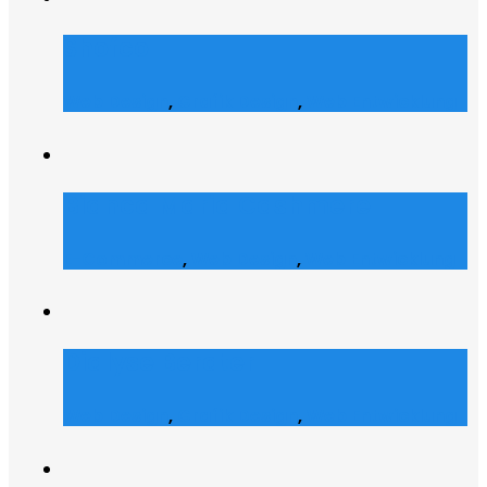
Shofco
Web Design
,
Grafik Design
,
Web Entwicklung
Bianca Maria Cashmere
E-Commerce
,
Web Design
,
Web Entwicklung
Dialyse Berater
Web Design
,
Grafik Design
,
Web Entwicklung