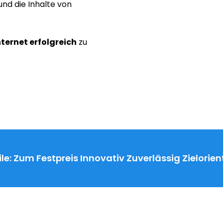
nd die Inhalte von
nternet erfolgreich
zu
le:
Zum Festpreis
Innovativ
Zuverlässig
Zielorien