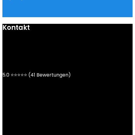
Kontakt
mail@ngoy.de
DE | AT | CH
5.0 ⭐⭐⭐⭐⭐ (41 Bewertungen)