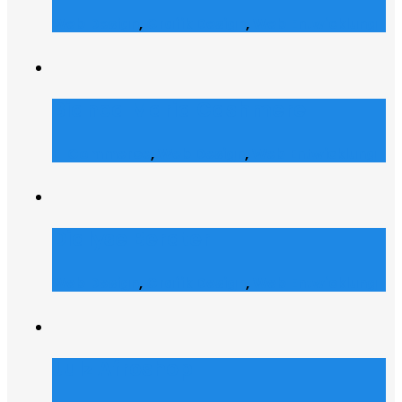
Web Design
,
Grafik Design
,
Web Entwicklung
Bianca Maria Cashmere
E-Commerce
,
Web Design
,
Web Entwicklung
Dialyse Berater
Web Design
,
Grafik Design
,
Web Entwicklung
Julz Afroshop