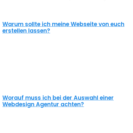
Außerdem liegt unserem Webdesign Elsdorf immer ein
zielorientierter Ansatz zugrunde. Für anspruchsvolle Kunden!
Warum sollte ich meine Webseite von euch
erstellen lassen?
Eine schöne Webseite allein reicht heute nicht mehr aus. Wenn
deine Webseite das Ziel hat potentielle Kunden anzuziehen
brauchst du ein nachhaltiges Konzept für deine Internet Präsenz.
Nur dann wird dein Webdesign auch potenzielle Kunden
anlocken. Unsere Webdesign Agentur Elsdorf kennt die
Anforderungen an die Online Kommunikationslandschaft, die aus
Standard Homepages erfolgreiche Webseiten macht.
Worauf muss ich bei der Auswahl einer
Webdesign Agentur achten?
Eine gute Webdesign Agentur in Elsdorf setzt sich intensiv mit
deiner Zielgruppe und deinen Zielen bei dieser auseinander. Ein
kundenzentrierter und benutzerfreundlicher Ansatz sollte