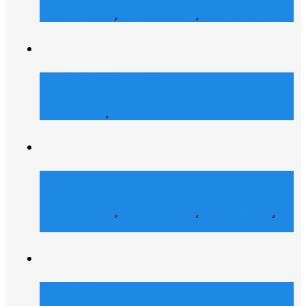
E-Commerce
,
Grafik Design
,
Web Design
Atrons Security
Web Design
,
Web Entwicklung
Collegelife Community
E-Commerce
,
Grafik Design
,
Social Media
,
Web Design
Shofco