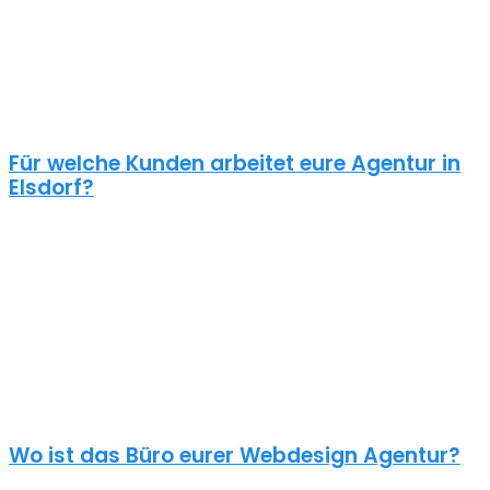
selbstverständlich sein.
Schaue dir die Referenzen an und frage auch was diese Seiten
gekostet haben. Ein Pauschalpreis ohne die Anforderungen zu
kennen ist meist ein Anzeichen für eine begrenzte Erfahrung der
Agentur.
Für welche Kunden arbeitet eure Agentur in
Elsdorf?
Planst du ein Redesign deiner bestehenden Website, brauchst du
einen neuen Webshop oder ein neues Logo?
Unsere Kunden sind vielseitig – genau wie unsere Freelancer
Webdesign in Elsdorf: Schulen, Physiotherapeuten, Zahnärzte,
Online Händler, Anwälte usw. – wir halten nichts von einer
Branchen Spezialisierung. Nur der unternehmerische Blick von
aussen kann deinem Unternehmen und deinem Projekt neue
Impulse geben.
Wo ist das Büro eurer Webdesign Agentur?