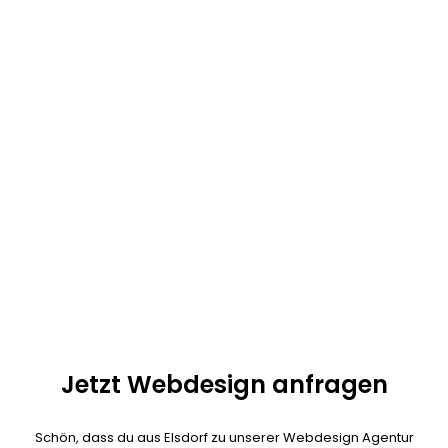
Überall und nirgends. Unsere Digitalgentur hat kein Büro in Elsdorf.
Seit einiger Zeit arbeiten wir alle im Homeoffice. Moderne
Kommunikationsmittel sorgen außerdem dafür, dass 90% unserer
Kunden aus ganz Deutschland kommt. Fast alle Webdesign
Projekte lassen sich auch per Telefon und Videokonferenzen
umsetzen.
Unser Ziel: exzellenter Service, schnelle Umsetzung und
herausragende Qualität! Kalala Ngoy ist als persönlicher
Ansprechpartner für dein Projekt verantwortlich und jederzeit
erreichbar. Es ist nicht nötig das der Webdesigner bei dir vor Ort
ist.
Jetzt Webdesign anfragen
Schön, dass du aus Elsdorf zu unserer Webdesign Agentur