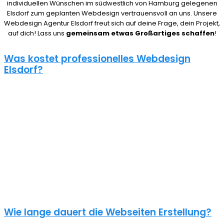
individuellen Wünschen im südwestlich von Hamburg gelegenen
Elsdorf zum geplanten Webdesign vertrauensvoll an uns. Unsere
Webdesign Agentur Elsdorf freut sich auf deine Frage, dein Projekt,
auf dich! Lass uns
gemeinsam etwas Großartiges schaffen
!
Was kostet professionelles Webdesign
Elsdorf?
08/15 Webseiten überlassen wir Anderen in Elsdorf. Deshalb ist die
Frage nach den Kosten für eine Website auch nicht pauschal zu
beantworten. Unser Punkt ist: Wie gut deine Website ist, hängt
davon ab, wie viel du investierst. Um deine Entscheidung nicht zu
bereuen solltest du es dir gut überlegen.
Eine neue Webseite kostet bei uns zwischen 500€ und 5000€ und
einen Online Shop ab 5000€, je nach Umfang. Für ein
unverbindliches Angebot kontaktiere uns einfach. Im Gespräch
können wir deinen Bedarf ermitteln und dir ein genauen Festpreis
für dein Projekt mitteilen.
Wie lange dauert die Webseiten Erstellung?