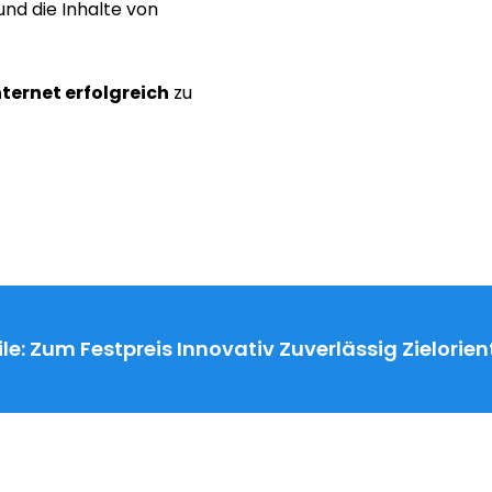
nd die Inhalte von
nternet erfolgreich
zu
le:
Zum Festpreis
Innovativ
Zuverlässig
Zielorien