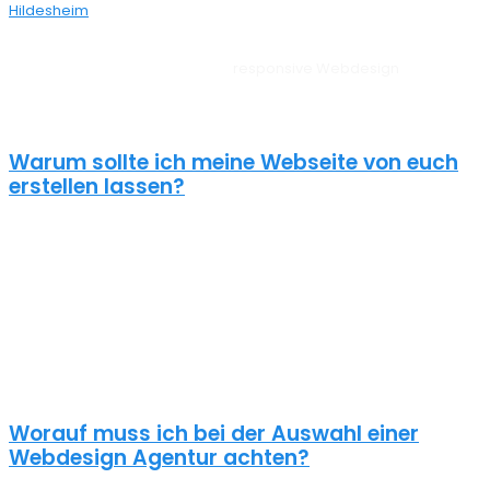
Hildesheim
bei dir aus der Nähe.
Unsere Websites sehen auf allen Geräten vom PC, über Tablet bis
zum Smartphone perfekt aus –
responsive Webdesign
Duingen.
Außerdem liegt unserem Webdesign Duingen immer ein
zielorientierter Ansatz zugrunde. Für anspruchsvolle Kunden!
Warum sollte ich meine Webseite von euch
erstellen lassen?
Eine schöne Webseite allein reicht heute nicht mehr aus. Wenn
deine Webseite das Ziel hat potentielle Kunden anzuziehen
brauchst du ein nachhaltiges Konzept für deine Internet Präsenz.
Nur dann wird dein Webdesign auch potenzielle Kunden
anlocken. Unsere Webdesign Agentur Duingen kennt die
Anforderungen an die Online Kommunikationslandschaft, die aus
Standard Homepages erfolgreiche Webseiten macht.
Worauf muss ich bei der Auswahl einer
Webdesign Agentur achten?