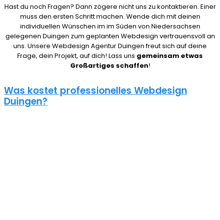
Hast du noch Fragen? Dann zögere nicht uns zu kontaktieren. Einer
muss den ersten Schritt machen. Wende dich mit deinen
individuellen Wünschen im im Süden von Niedersachsen
gelegenen Duingen zum geplanten Webdesign vertrauensvoll an
uns. Unsere Webdesign Agentur Duingen freut sich auf deine
Frage, dein Projekt, auf dich! Lass uns
gemeinsam etwas
Großartiges schaffen
!
Was kostet professionelles Webdesign
Duingen?
08/15 Webseiten überlassen wir Anderen in Duingen. Deshalb ist
die Frage nach den Kosten für eine Website auch nicht pauschal
zu beantworten. Unser Punkt ist: Wie gut deine Website ist, hängt
davon ab, wie viel du investierst. Um deine Entscheidung nicht zu
bereuen solltest du es dir gut überlegen.
Eine neue Webseite kostet bei uns zwischen 500€ und 5000€ und
einen Online Shop ab 5000€, je nach Umfang. Für ein
unverbindliches Angebot kontaktiere uns einfach. Im Gespräch
können wir deinen Bedarf ermitteln und dir ein genauen Festpreis
für dein Projekt mitteilen.