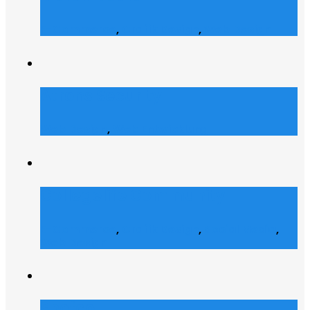
E-Commerce
,
Grafik Design
,
Web Design
Atrons Security
Web Design
,
Web Entwicklung
Collegelife Community
E-Commerce
,
Grafik Design
,
Social Media
,
Web Design
Shofco