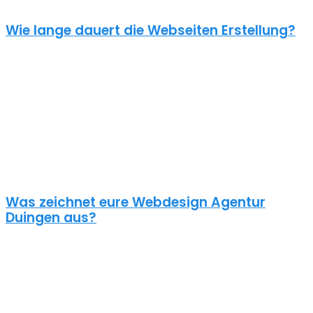
Wie lange dauert die Webseiten Erstellung?
Je nach inhaltlichem Umfang und Komplexität dauert es von
Anfrage bis zum Go Live ca. 4-12 Wochen. Kleine oder dringende
Projekte können wir auch in unter einem Monat fertigstellen.
Die benötigte Zeit ist abhängig von vielen Faktoren: Soll erst ein
Corporate Design entwickelt werden? Wie umfangreich ist die
Webseite? Wie ist der Funktionsumfang? Hast du schon alle Texte
und Bilder vorbereitet? Ist Suchmaschinenoptimierung geplant?
Und so weiter…
Was zeichnet eure Webdesign Agentur
Duingen aus?
Wir gestalten bereits seit 2015 mit viel Liebe zum Detail
professionelle und erfolgreiche WordPress Webseiten für kleine
und mittelständische Unternehmen, Einzelunternehmer und
öffentliche Institutionen. Über 70% unserer Neukunden kommen
über Empfehlungen aus ganz Deutschland zu uns – auch aus