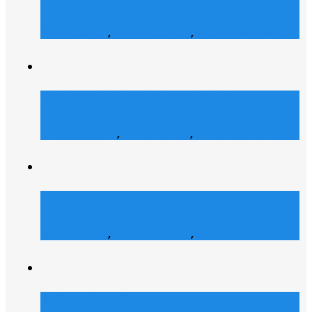
Web Design
,
Grafik Design
,
Web Entwicklung
Bianca Maria Cashmere
E-Commerce
,
Web Design
,
Web Entwicklung
Dialyse Berater
Web Design
,
Grafik Design
,
Web Entwicklung
Julz Afroshop