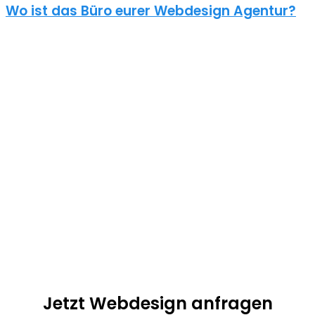
Wo ist das Büro eurer Webdesign Agentur?
Überall und nirgends. Unsere Digitalgentur hat kein Büro in
Dreiheide. Seit einiger Zeit arbeiten wir alle im Homeoffice.
Moderne Kommunikationsmittel sorgen außerdem dafür, dass
90% unserer Kunden aus ganz Deutschland kommt. Fast alle
Webdesign Projekte lassen sich auch per Telefon und
Videokonferenzen umsetzen.
Unser Ziel: exzellenter Service, schnelle Umsetzung und
herausragende Qualität! Kalala Ngoy ist als persönlicher
Ansprechpartner für dein Projekt verantwortlich und jederzeit
erreichbar. Es ist nicht nötig das der Webdesigner bei dir vor Ort
ist.
Jetzt Webdesign anfragen