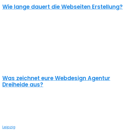
Wie lange dauert die Webseiten Erstellung?
Je nach inhaltlichem Umfang und Komplexität dauert es von
Anfrage bis zum Go Live ca. 4-12 Wochen. Kleine oder dringende
Projekte können wir auch in unter einem Monat fertigstellen.
Die benötigte Zeit ist abhängig von vielen Faktoren: Soll erst ein
Corporate Design entwickelt werden? Wie umfangreich ist die
Webseite? Wie ist der Funktionsumfang? Hast du schon alle Texte
und Bilder vorbereitet? Ist Suchmaschinenoptimierung geplant?
Und so weiter…
Was zeichnet eure Webdesign Agentur
Dreiheide aus?
Wir gestalten bereits seit 2015 mit viel Liebe zum Detail
professionelle und erfolgreiche WordPress Webseiten für kleine
und mittelständische Unternehmen, Einzelunternehmer und
öffentliche Institutionen. Über 70% unserer Neukunden kommen
über Empfehlungen aus ganz Deutschland zu uns – auch aus
Leipzig
bei dir aus der Nähe.