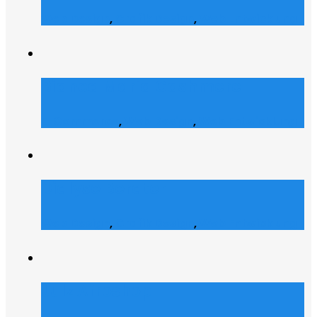
Web Design
,
Grafik Design
,
Web Entwicklung
Bianca Maria Cashmere
E-Commerce
,
Web Design
,
Web Entwicklung
Dialyse Berater
Web Design
,
Grafik Design
,
Web Entwicklung
Julz Afroshop