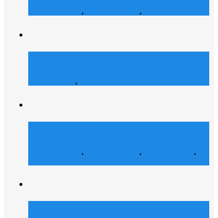
E-Commerce
,
Grafik Design
,
Web Design
Atrons Security
Web Design
,
Web Entwicklung
Collegelife Community
E-Commerce
,
Grafik Design
,
Social Media
,
Web Design
Shofco