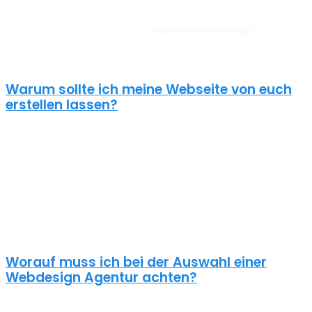
Unsere Websites sehen auf allen Geräten vom PC, über Tablet bis
zum Smartphone perfekt aus –
responsive Webdesign
Dreiheide.
Außerdem liegt unserem Webdesign Dreiheide immer ein
zielorientierter Ansatz zugrunde. Für anspruchsvolle Kunden!
Warum sollte ich meine Webseite von euch
erstellen lassen?
Eine schöne Webseite allein reicht heute nicht mehr aus. Wenn
deine Webseite das Ziel hat potentielle Kunden anzuziehen
brauchst du ein nachhaltiges Konzept für deine Internet Präsenz.
Nur dann wird dein Webdesign auch potenzielle Kunden
anlocken. Unsere Webdesign Agentur Dreiheide kennt die
Anforderungen an die Online Kommunikationslandschaft, die aus
Standard Homepages erfolgreiche Webseiten macht.
Worauf muss ich bei der Auswahl einer
Webdesign Agentur achten?
Eine gute Webdesign Agentur in Dreiheide setzt sich intensiv mit