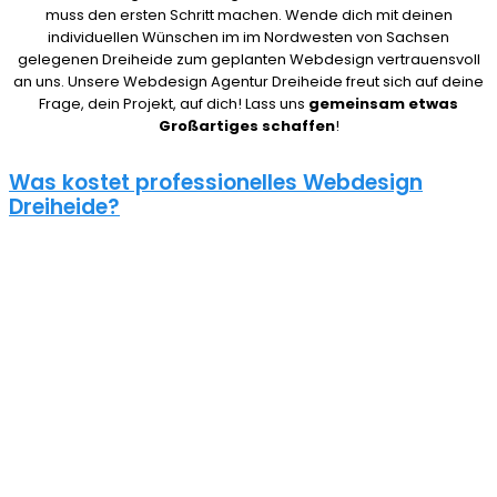
muss den ersten Schritt machen. Wende dich mit deinen
individuellen Wünschen im im Nordwesten von Sachsen
gelegenen Dreiheide zum geplanten Webdesign vertrauensvoll
an uns. Unsere Webdesign Agentur Dreiheide freut sich auf deine
Frage, dein Projekt, auf dich! Lass uns
gemeinsam etwas
Großartiges schaffen
!
Was kostet professionelles Webdesign
Dreiheide?
08/15 Webseiten überlassen wir Anderen in Dreiheide. Deshalb ist
die Frage nach den Kosten für eine Website auch nicht pauschal
zu beantworten. Unser Punkt ist: Wie gut deine Website ist, hängt
davon ab, wie viel du investierst. Um deine Entscheidung nicht zu
bereuen solltest du es dir gut überlegen.
Eine neue Webseite kostet bei uns zwischen 500€ und 5000€ und
einen Online Shop ab 5000€, je nach Umfang. Für ein
unverbindliches Angebot kontaktiere uns einfach. Im Gespräch
können wir deinen Bedarf ermitteln und dir ein genauen Festpreis
für dein Projekt mitteilen.