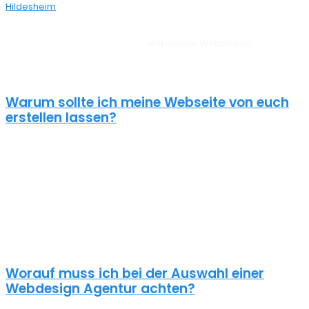
Hildesheim
bei dir aus der Nähe.
Unsere Websites sehen auf allen Geräten vom PC, über Tablet bis
zum Smartphone perfekt aus –
responsive Webdesign
Delligsen.
Außerdem liegt unserem Webdesign Delligsen immer ein
zielorientierter Ansatz zugrunde. Für anspruchsvolle Kunden!
Warum sollte ich meine Webseite von euch
erstellen lassen?
Eine schöne Webseite allein reicht heute nicht mehr aus. Wenn
deine Webseite das Ziel hat potentielle Kunden anzuziehen
brauchst du ein nachhaltiges Konzept für deine Internet Präsenz.
Nur dann wird dein Webdesign auch potenzielle Kunden
anlocken. Unsere Webdesign Agentur Delligsen kennt die
Anforderungen an die Online Kommunikationslandschaft, die aus
Standard Homepages erfolgreiche Webseiten macht.
Worauf muss ich bei der Auswahl einer
Webdesign Agentur achten?