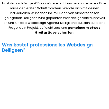
Hast du noch Fragen? Dann zögere nicht uns zu kontaktieren. Einer
muss den ersten Schritt machen. Wende dich mit deinen
individuellen Wünschen im im Süden von Niedersachsen
gelegenen Delligsen zum geplanten Webdesign vertrauensvoll
an uns. Unsere Webdesign Agentur Delligsen freut sich auf deine
Frage, dein Projekt, auf dich! Lass uns
gemeinsam etwas
Großartiges schaffen
!
Was kostet professionelles Webdesign
Delligsen?
08/15 Webseiten überlassen wir Anderen in Delligsen. Deshalb ist
die Frage nach den Kosten für eine Website auch nicht pauschal
zu beantworten. Unser Punkt ist: Wie gut deine Website ist, hängt
davon ab, wie viel du investierst. Um deine Entscheidung nicht zu
bereuen solltest du es dir gut überlegen.
Eine neue Webseite kostet bei uns zwischen 500€ und 5000€ und
einen Online Shop ab 5000€, je nach Umfang. Für ein
unverbindliches Angebot kontaktiere uns einfach. Im Gespräch
können wir deinen Bedarf ermitteln und dir ein genauen Festpreis
für dein Projekt mitteilen.