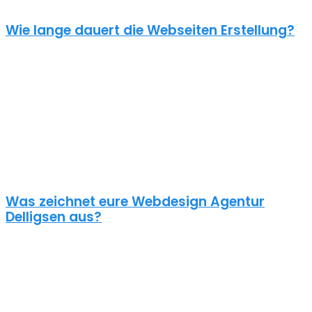
Wie lange dauert die Webseiten Erstellung?
Je nach inhaltlichem Umfang und Komplexität dauert es von
Anfrage bis zum Go Live ca. 4-12 Wochen. Kleine oder dringende
Projekte können wir auch in unter einem Monat fertigstellen.
Die benötigte Zeit ist abhängig von vielen Faktoren: Soll erst ein
Corporate Design entwickelt werden? Wie umfangreich ist die
Webseite? Wie ist der Funktionsumfang? Hast du schon alle Texte
und Bilder vorbereitet? Ist Suchmaschinenoptimierung geplant?
Und so weiter…
Was zeichnet eure Webdesign Agentur
Delligsen aus?
Wir gestalten bereits seit 2015 mit viel Liebe zum Detail
professionelle und erfolgreiche WordPress Webseiten für kleine
und mittelständische Unternehmen, Einzelunternehmer und
öffentliche Institutionen. Über 70% unserer Neukunden kommen
über Empfehlungen aus ganz Deutschland zu uns – auch aus