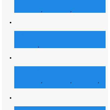
E-Commerce
,
Grafik Design
,
Web Design
Atrons Security
Web Design
,
Web Entwicklung
Collegelife Community
E-Commerce
,
Grafik Design
,
Social Media
,
Web Design
Shofco