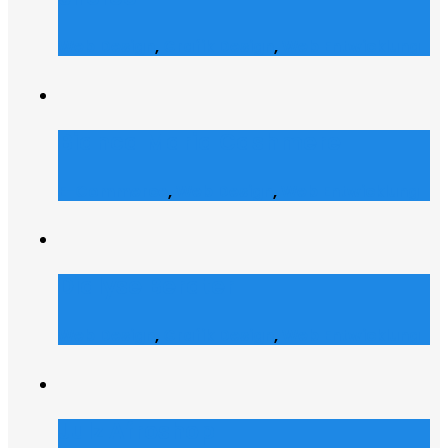
Web Design
,
Grafik Design
,
Web Entwicklung
Bianca Maria Cashmere
E-Commerce
,
Web Design
,
Web Entwicklung
Dialyse Berater
Web Design
,
Grafik Design
,
Web Entwicklung
Julz Afroshop