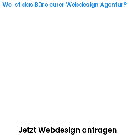
Wo ist das Büro eurer Webdesign Agentur?
Überall und nirgends. Unsere Digitalgentur hat kein Büro in
Dalheim. Seit einiger Zeit arbeiten wir alle im Homeoffice.
Moderne Kommunikationsmittel sorgen außerdem dafür, dass
90% unserer Kunden aus ganz Deutschland kommt. Fast alle
Webdesign Projekte lassen sich auch per Telefon und
Videokonferenzen umsetzen.
Unser Ziel: exzellenter Service, schnelle Umsetzung und
herausragende Qualität! Kalala Ngoy ist als persönlicher
Ansprechpartner für dein Projekt verantwortlich und jederzeit
erreichbar. Es ist nicht nötig das der Webdesigner bei dir vor Ort
ist.
Jetzt Webdesign anfragen