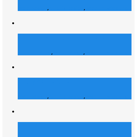
Web Design
,
Grafik Design
,
Web Entwicklung
Bianca Maria Cashmere
E-Commerce
,
Web Design
,
Web Entwicklung
Dialyse Berater
Web Design
,
Grafik Design
,
Web Entwicklung
Julz Afroshop