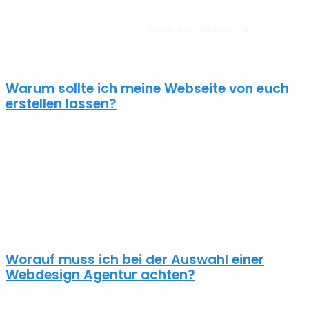
Unsere Websites sehen auf allen Geräten vom PC, über Tablet bis
zum Smartphone perfekt aus –
responsive Webdesign
Dalheim.
Außerdem liegt unserem Webdesign Dalheim immer ein
zielorientierter Ansatz zugrunde. Für anspruchsvolle Kunden!
Warum sollte ich meine Webseite von euch
erstellen lassen?
Eine schöne Webseite allein reicht heute nicht mehr aus. Wenn
deine Webseite das Ziel hat potentielle Kunden anzuziehen
brauchst du ein nachhaltiges Konzept für deine Internet Präsenz.
Nur dann wird dein Webdesign auch potenzielle Kunden
anlocken. Unsere Webdesign Agentur Dalheim kennt die
Anforderungen an die Online Kommunikationslandschaft, die aus
Standard Homepages erfolgreiche Webseiten macht.
Worauf muss ich bei der Auswahl einer
Webdesign Agentur achten?
Eine gute Webdesign Agentur in Dalheim setzt sich intensiv mit