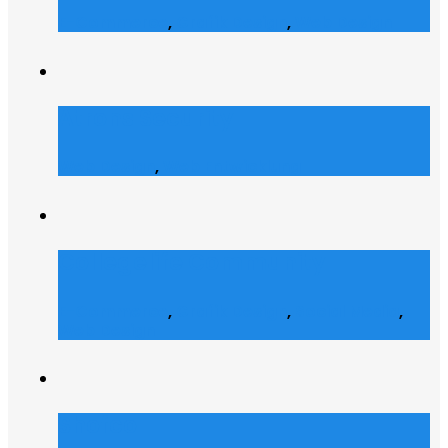
E-Commerce
,
Grafik Design
,
Web Design
Atrons Security
Web Design
,
Web Entwicklung
Collegelife Community
E-Commerce
,
Grafik Design
,
Social Media
,
Web Design
Shofco