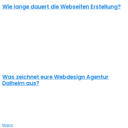
Wie lange dauert die Webseiten Erstellung?
Je nach inhaltlichem Umfang und Komplexität dauert es von
Anfrage bis zum Go Live ca. 4-12 Wochen. Kleine oder dringende
Projekte können wir auch in unter einem Monat fertigstellen.
Die benötigte Zeit ist abhängig von vielen Faktoren: Soll erst ein
Corporate Design entwickelt werden? Wie umfangreich ist die
Webseite? Wie ist der Funktionsumfang? Hast du schon alle Texte
und Bilder vorbereitet? Ist Suchmaschinenoptimierung geplant?
Und so weiter…
Was zeichnet eure Webdesign Agentur
Dalheim aus?
Wir gestalten bereits seit 2015 mit viel Liebe zum Detail
professionelle und erfolgreiche WordPress Webseiten für kleine
und mittelständische Unternehmen, Einzelunternehmer und
öffentliche Institutionen. Über 70% unserer Neukunden kommen
über Empfehlungen aus ganz Deutschland zu uns – auch aus
Mainz
bei dir aus der Nähe.