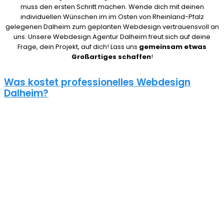
muss den ersten Schritt machen. Wende dich mit deinen
individuellen Wünschen im im Osten von Rheinland-Pfalz
gelegenen Dalheim zum geplanten Webdesign vertrauensvoll an
uns. Unsere Webdesign Agentur Dalheim freut sich auf deine
Frage, dein Projekt, auf dich! Lass uns
gemeinsam etwas
Großartiges schaffen
!
Was kostet professionelles Webdesign
Dalheim?
08/15 Webseiten überlassen wir Anderen in Dalheim. Deshalb ist
die Frage nach den Kosten für eine Website auch nicht pauschal
zu beantworten. Unser Punkt ist: Wie gut deine Website ist, hängt
davon ab, wie viel du investierst. Um deine Entscheidung nicht zu
bereuen solltest du es dir gut überlegen.
Eine neue Webseite kostet bei uns zwischen 500€ und 5000€ und
einen Online Shop ab 5000€, je nach Umfang. Für ein
unverbindliches Angebot kontaktiere uns einfach. Im Gespräch
können wir deinen Bedarf ermitteln und dir ein genauen Festpreis
für dein Projekt mitteilen.