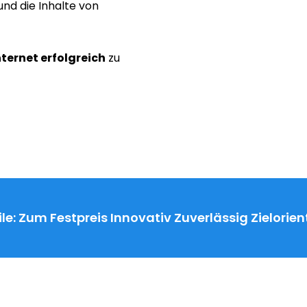
nd die Inhalte von
nternet erfolgreich
zu
le:
Zum Festpreis
Innovativ
Zuverlässig
Zielorien