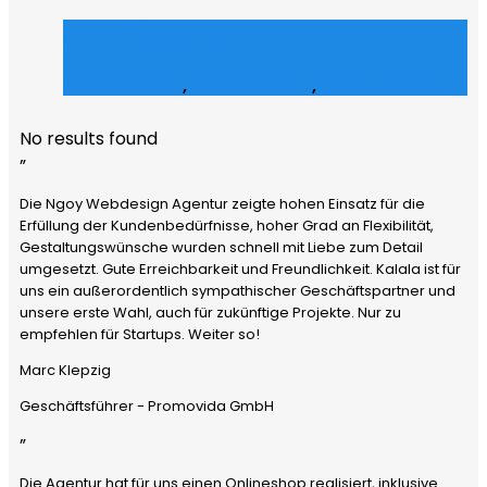
Julz Afroshop
E-Commerce
,
Grafik Design
,
Social Media
No results found
”
Die Ngoy Webdesign Agentur zeigte hohen Einsatz für die
Erfüllung der Kundenbedürfnisse, hoher Grad an Flexibilität,
Gestaltungswünsche wurden schnell mit Liebe zum Detail
umgesetzt. Gute Erreichbarkeit und Freundlichkeit. Kalala ist für
uns ein außerordentlich sympathischer Geschäftspartner und
unsere erste Wahl, auch für zukünftige Projekte. Nur zu
empfehlen für Startups. Weiter so!
Marc Klepzig
Geschäftsführer - Promovida GmbH
”
Die Agentur hat für uns einen Onlineshop realisiert, inklusive