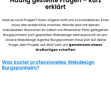
Häufig gestellte Fragen – kurz
erklärt
Hast du noch Fragen? Dann zögere nicht uns zu kontaktieren. Einer
muss den ersten Klick machen. Wende dich mit deinen
individuellen Wünschen im östlich von Rheinland-Pfalz gelegenen
Burgsponheim zum geplanten Webdesign vertrauensvoll an uns.
Unsere Webdesign Agentur Burgsponheim freut sich auf deine
Frage, dein Projekt, auf dich! Lass uns
gemeinsam etwas
Großartiges schaffen
!
Was kostet professionelles Webdesign
Burgsponheim?
08/15 Webseiten überlassen wir Anderen in Burgsponheim.
Deshalb ist die Frage nach den Kosten für eine Website auch nicht
pauschal zu beantworten. Unser Punkt ist: Wie gut deine Website
ist, hängt davon ab, wie viel du investierst. Um deine Entscheidung
nicht zu bereuen solltest du es dir gut überlegen.
Eine neue Webseite kostet bei uns zwischen 500€ und 5000€ und