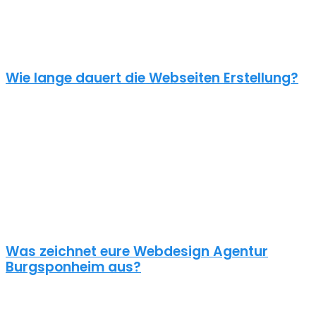
einen Online Shop ab 5000€, je nach Umfang. Für ein
unverbindliches Angebot kontaktiere uns einfach. Im Gespräch
können wir deinen Bedarf ermitteln und dir ein genauen Festpreis
für dein Projekt mitteilen.
Wie lange dauert die Webseiten Erstellung?
Je nach inhaltlichem Umfang und Komplexität dauert es von
Anfrage bis zum Go Live ca. 4-12 Wochen. Kleine oder dringende
Projekte können wir auch in unter einem Monat fertigstellen.
Die benötigte Zeit ist abhängig von vielen Faktoren: Soll erst ein
Corporate Design entwickelt werden? Wie umfangreich ist die
Webseite? Wie ist der Funktionsumfang? Hast du schon alle Texte
und Bilder vorbereitet? Ist Suchmaschinenoptimierung geplant?
Und so weiter…
Was zeichnet eure Webdesign Agentur
Burgsponheim aus?
Wir gestalten bereits seit 2015 mit viel Liebe zum Detail
professionelle und erfolgreiche WordPress Webseiten für kleine