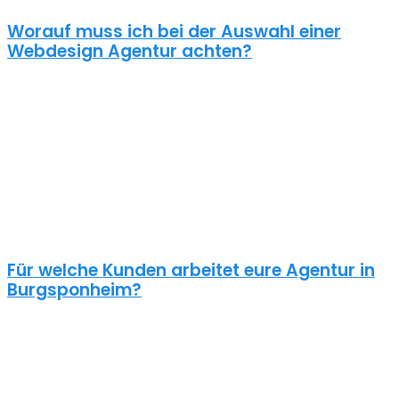
Worauf muss ich bei der Auswahl einer
Webdesign Agentur achten?
Eine gute Webdesign Agentur in Burgsponheim setzt sich intensiv
mit deiner Zielgruppe und deinen Zielen bei dieser auseinander.
Ein kundenzentrierter und benutzerfreundlicher Ansatz sollte
selbstverständlich sein.
Schaue dir die Referenzen an und frage auch was diese Seiten
gekostet haben. Ein Pauschalpreis ohne die Anforderungen zu
kennen ist meist ein Anzeichen für eine begrenzte Erfahrung der
Agentur.
Für welche Kunden arbeitet eure Agentur in
Burgsponheim?
Planst du ein Redesign deiner bestehenden Website, brauchst du
einen neuen Webshop oder ein neues Logo?
Unsere Kunden sind vielseitig – genau wie unsere Freelancer
Webdesign in Burgsponheim: Schulen, Physiotherapeuten,