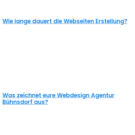
können wir deinen Bedarf ermitteln und dir ein genauen Festpreis
für dein Projekt mitteilen.
Wie lange dauert die Webseiten Erstellung?
Je nach inhaltlichem Umfang und Komplexität dauert es von
Anfrage bis zum Go Live ca. 4-12 Wochen. Kleine oder dringende
Projekte können wir auch in unter einem Monat fertigstellen.
Die benötigte Zeit ist abhängig von vielen Faktoren: Soll erst ein
Corporate Design entwickelt werden? Wie umfangreich ist die
Webseite? Wie ist der Funktionsumfang? Hast du schon alle Texte
und Bilder vorbereitet? Ist Suchmaschinenoptimierung geplant?
Und so weiter…
Was zeichnet eure Webdesign Agentur
Bühnsdorf aus?
Wir gestalten bereits seit 2015 mit viel Liebe zum Detail
professionelle und erfolgreiche WordPress Webseiten für kleine
und mittelständische Unternehmen, Einzelunternehmer und
öffentliche Institutionen. Über 70% unserer Neukunden kommen