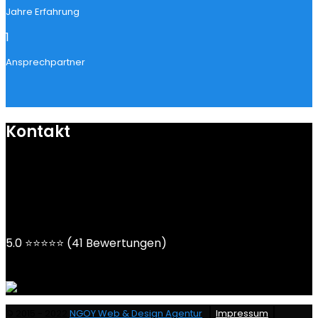
Jahre Erfahrung
1
Ansprechpartner
Kontakt
mail@ngoy.de
DE | AT | CH
5.0 ⭐⭐⭐⭐⭐ (41 Bewertungen)
|
|
© 2015 - 2022
NGOY Web & Design Agentur
Impressum