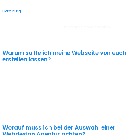
über Empfehlungen aus ganz Deutschland zu uns – auch aus
Hamburg
bei dir aus der Nähe.
Unsere Websites sehen auf allen Geräten vom PC, über Tablet bis
zum Smartphone perfekt aus –
responsive Webdesign
Bühnsdorf.
Außerdem liegt unserem Webdesign Bühnsdorf immer ein
zielorientierter Ansatz zugrunde. Für anspruchsvolle Kunden!
Warum sollte ich meine Webseite von euch
erstellen lassen?
Eine schöne Webseite allein reicht heute nicht mehr aus. Wenn
deine Webseite das Ziel hat potentielle Kunden anzuziehen
brauchst du ein nachhaltiges Konzept für deine Internet Präsenz.
Nur dann wird dein Webdesign auch potenzielle Kunden
anlocken. Unsere Webdesign Agentur Bühnsdorf kennt die
Anforderungen an die Online Kommunikationslandschaft, die aus
Standard Homepages erfolgreiche Webseiten macht.
Worauf muss ich bei der Auswahl einer
Webdesign Agentur achten?