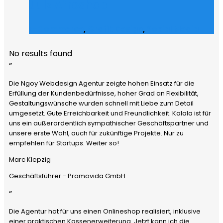
Julz Afroshop
E-Commerce
,
Grafik Design
,
Social Media
No results found
”
Die Ngoy Webdesign Agentur zeigte hohen Einsatz für die
Erfüllung der Kundenbedürfnisse, hoher Grad an Flexibilität,
Gestaltungswünsche wurden schnell mit Liebe zum Detail
umgesetzt. Gute Erreichbarkeit und Freundlichkeit. Kalala ist für
uns ein außerordentlich sympathischer Geschäftspartner und
unsere erste Wahl, auch für zukünftige Projekte. Nur zu
empfehlen für Startups. Weiter so!
Marc Klepzig
Geschäftsführer - Promovida GmbH
”
Die Agentur hat für uns einen Onlineshop realisiert, inklusive
einer praktischen Kassenerweiterung. Jetzt kann ich die