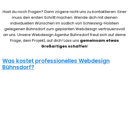
Hast du noch Fragen? Dann zögere nicht uns zu kontaktieren. Einer
muss den ersten Schritt machen. Wende dich mit deinen
individuellen Wünschen im südlich von Schleswig-Holstein
gelegenen Bühnsdorf zum geplanten Webdesign vertrauensvoll
an uns. Unsere Webdesign Agentur Bühnsdorf freut sich auf deine
Frage, dein Projekt, auf dich! Lass uns
gemeinsam etwas
Großartiges schaffen
!
Was kostet professionelles Webdesign
Bühnsdorf?
08/15 Webseiten überlassen wir Anderen in Bühnsdorf. Deshalb ist
die Frage nach den Kosten für eine Website auch nicht pauschal
zu beantworten. Unser Punkt ist: Wie gut deine Website ist, hängt
davon ab, wie viel du investierst. Um deine Entscheidung nicht zu
bereuen solltest du es dir gut überlegen.
Eine neue Webseite kostet bei uns zwischen 500€ und 5000€ und
einen Online Shop ab 5000€, je nach Umfang. Für ein
unverbindliches Angebot kontaktiere uns einfach. Im Gespräch