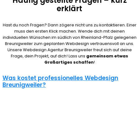
Häufig gestellte Fragen – kurz
erklärt
Hast du noch Fragen? Dann zögere nicht uns zu kontaktieren. Einer
muss den ersten Klick machen. Wende dich mit deinen
individuellen Wünschen im südlich von Rheinland-Pfalz gelegenen
Breunigweiler zum geplanten Webdesign vertrauensvoll an uns.
Unsere Webdesign Agentur Breunigweiler freut sich auf deine
Frage, dein Projekt, auf dich! Lass uns
gemeinsam etwas
Großartiges schaffen
!
Was kostet professionelles Webdesign
Breunigweiler?
08/15 Webseiten überlassen wir Anderen in Breunigweiler.
Deshalb ist die Frage nach den Kosten für eine Website auch nicht
pauschal zu beantworten. Unser Punkt ist: Wie gut deine Website
ist, hängt davon ab, wie viel du investierst. Um deine Entscheidung
nicht zu bereuen solltest du es dir gut überlegen.
Eine neue Webseite kostet bei uns zwischen 500€ und 5000€ und