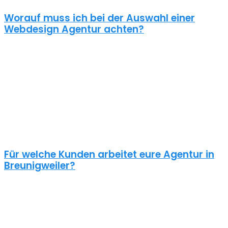
Worauf muss ich bei der Auswahl einer
Webdesign Agentur achten?
Eine gute Webdesign Agentur in Breunigweiler setzt sich intensiv
mit deiner Zielgruppe und deinen Zielen bei dieser auseinander.
Ein kundenzentrierter und benutzerfreundlicher Ansatz sollte
selbstverständlich sein.
Schaue dir die Referenzen an und frage auch was diese Seiten
gekostet haben. Ein Pauschalpreis ohne die Anforderungen zu
kennen ist meist ein Anzeichen für eine begrenzte Erfahrung der
Agentur.
Für welche Kunden arbeitet eure Agentur in
Breunigweiler?
Planst du ein Redesign deiner bestehenden Website, brauchst du
einen neuen Webshop oder ein neues Logo?
Unsere Kunden sind vielseitig – genau wie unsere Freelancer
Webdesign in Breunigweiler: Schulen, Physiotherapeuten,