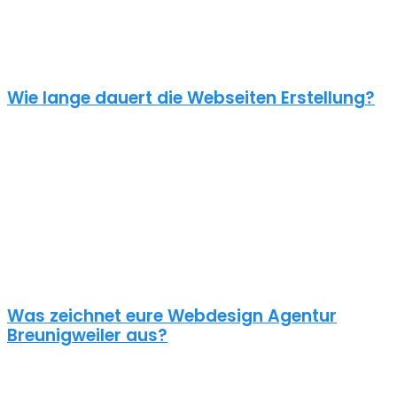
einen Online Shop ab 5000€, je nach Umfang. Für ein
unverbindliches Angebot kontaktiere uns einfach. Im Gespräch
können wir deinen Bedarf ermitteln und dir ein genauen Festpreis
für dein Projekt mitteilen.
Wie lange dauert die Webseiten Erstellung?
Je nach inhaltlichem Umfang und Komplexität dauert es von
Anfrage bis zum Go Live ca. 4-12 Wochen. Kleine oder dringende
Projekte können wir auch in unter einem Monat fertigstellen.
Die benötigte Zeit ist abhängig von vielen Faktoren: Soll erst ein
Corporate Design entwickelt werden? Wie umfangreich ist die
Webseite? Wie ist der Funktionsumfang? Hast du schon alle Texte
und Bilder vorbereitet? Ist Suchmaschinenoptimierung geplant?
Und so weiter…
Was zeichnet eure Webdesign Agentur
Breunigweiler aus?
Wir gestalten bereits seit 2015 mit viel Liebe zum Detail
professionelle und erfolgreiche WordPress Webseiten für kleine