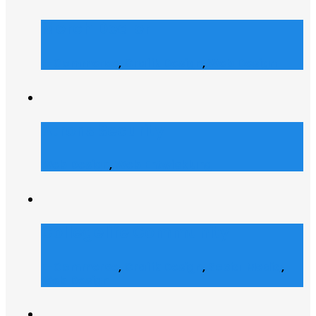
Merch Dealer
E-Commerce
,
Grafik Design
,
Web Design
Atrons Security
Web Design
,
Web Entwicklung
Collegelife Community
E-Commerce
,
Grafik Design
,
Social Media
,
Web Design