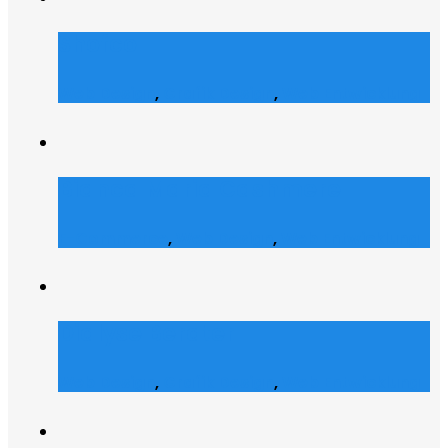
Shofco
Web Design
,
Grafik Design
,
Web Entwicklung
Bianca Maria Cashmere
E-Commerce
,
Web Design
,
Web Entwicklung
Dialyse Berater
Web Design
,
Grafik Design
,
Web Entwicklung