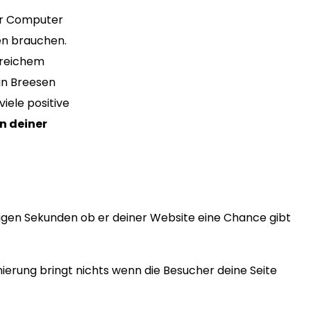
ür Computer
en brauchen.
greichem
gn Breesen
iele positive
n deiner
igen Sekunden ob er deiner Website eine Chance gibt
erung bringt nichts wenn die Besucher deine Seite