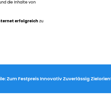
nd die Inhalte von
nternet erfolgreich
zu
le:
Zum Festpreis
Innovativ
Zuverlässig
Zielorien