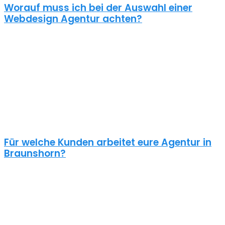
Worauf muss ich bei der Auswahl einer
Webdesign Agentur achten?
Eine gute Webdesign Agentur in Braunshorn setzt sich intensiv mit
deiner Zielgruppe und deinen Zielen bei dieser auseinander. Ein
kundenzentrierter und benutzerfreundlicher Ansatz sollte
selbstverständlich sein.
Schaue dir die Referenzen an und frage auch was diese Seiten
gekostet haben. Ein Pauschalpreis ohne die Anforderungen zu
kennen ist meist ein Anzeichen für eine begrenzte Erfahrung der
Agentur.
Für welche Kunden arbeitet eure Agentur in
Braunshorn?
Planst du ein Redesign deiner bestehenden Website, brauchst du
einen neuen Webshop oder ein neues Logo?
Unsere Kunden sind vielseitig – genau wie unsere Freelancer
Webdesign in Braunshorn: Schulen, Physiotherapeuten, Zahnärzte,
Online Händler, Anwälte usw. – wir halten nichts von einer