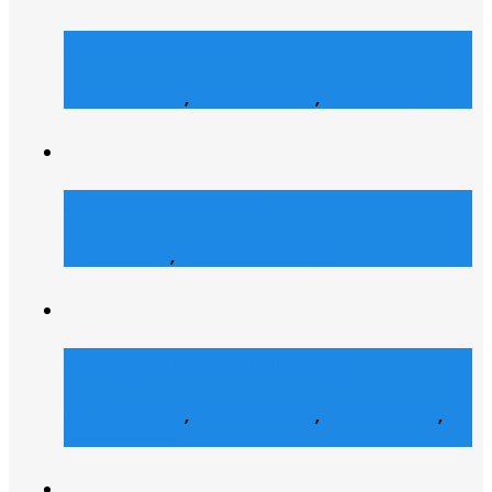
Merch Dealer
E-Commerce
,
Grafik Design
,
Web Design
Atrons Security
Web Design
,
Web Entwicklung
Collegelife Community
E-Commerce
,
Grafik Design
,
Social Media
,
Web Design