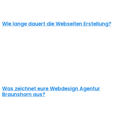
unverbindliches Angebot kontaktiere uns einfach. Im Gespräch
können wir deinen Bedarf ermitteln und dir ein genauen Festpreis
für dein Projekt mitteilen.
Wie lange dauert die Webseiten Erstellung?
Je nach inhaltlichem Umfang und Komplexität dauert es von
Anfrage bis zum Go Live ca. 4-12 Wochen. Kleine oder dringende
Projekte können wir auch in unter einem Monat fertigstellen.
Die benötigte Zeit ist abhängig von vielen Faktoren: Soll erst ein
Corporate Design entwickelt werden? Wie umfangreich ist die
Webseite? Wie ist der Funktionsumfang? Hast du schon alle Texte
und Bilder vorbereitet? Ist Suchmaschinenoptimierung geplant?
Und so weiter…
Was zeichnet eure Webdesign Agentur
Braunshorn aus?
Wir gestalten bereits seit 2015 mit viel Liebe zum Detail
professionelle und erfolgreiche WordPress Webseiten für kleine
und mittelständische Unternehmen, Einzelunternehmer und