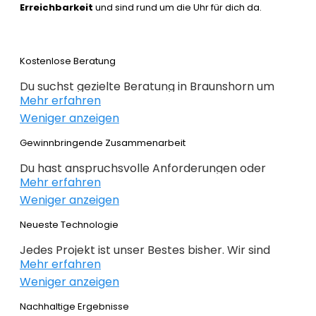
Erreichbarkeit
und sind rund um die Uhr für dich da.
Kostenlose Beratung
Du suchst gezielte Beratung in Braunshorn um
Mehr erfahren
erfolgreich im Webdesign 2022 zu sein. Wir
Weniger anzeigen
beraten dich kostenlos und individuell zu
Webdesign, E-Commerce,
Gewinnbringende Zusammenarbeit
Suchmaschinenoptimierung und im Grunde alles,
Du hast anspruchsvolle Anforderungen oder
was mit Internet zu tun hat. Du weißt noch nicht
Mehr erfahren
Ideen und du hast genaue Ziele definiert, die du
genau wo du bei deiner Online Präsenz anfangen
Weniger anzeigen
erreichen willst? Gemeinsam mit dir planen,
sollst oder wie es weitergeht, dann bist du genau
konzipieren und realieren wir dein Projekt. Beim
Neueste Technologie
bei der
richtigen Agentur
. Alles auf den Punkt
Webdesign Braunshorn überlassen wir nichts
gebracht – nichts unnötiges!
Jedes Projekt ist unser Bestes bisher. Wir sind
dem Zufall. Keine intransparente Planung – nur
Mehr erfahren
immer auf der Suche nach noch besseren
gewinnbringende Lösungen. Profitieren Sie von
Weniger anzeigen
Lösungen für deine geschäftlichen
unserer langjährigen Erfahrung!
Anforderungen. Das richtige CMS ermöglicht
Nachhaltige Ergebnisse