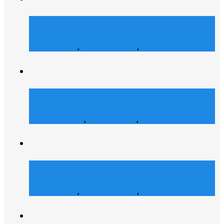
Shofco
Web Design
,
Grafik Design
,
Web Entwicklung
Bianca Maria Cashmere
E-Commerce
,
Web Design
,
Web Entwicklung
Dialyse Berater
Web Design
,
Grafik Design
,
Web Entwicklung