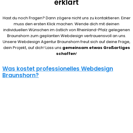
erklärt
Hast du noch Fragen? Dann zögere nicht uns zu kontaktieren. Einer
muss den ersten Klick machen. Wende dich mit deinen
individuellen Wünschen im östlich von Rheinland-Pfalz gelegenen
Braunshorn zum geplanten Webdesign vertrauensvoll an uns.
Unsere Webdesign Agentur Braunshorn freut sich auf deine Frage,
dein Projekt, auf dich! Lass uns
gemeinsam etwas Großartiges
schaffen
!
Was kostet professionelles Webdesign
Braunshorn?
08/15 Webseiten überlassen wir Anderen in Braunshorn. Deshalb
ist die Frage nach den Kosten für eine Website auch nicht
pauschal zu beantworten. Unser Punkt ist: Wie gut deine Website
ist, hängt davon ab, wie viel du investierst. Um deine Entscheidung
nicht zu bereuen solltest du es dir gut überlegen.
Eine neue Webseite kostet bei uns zwischen 500€ und 5000€ und
einen Online Shop ab 5000€, je nach Umfang. Für ein