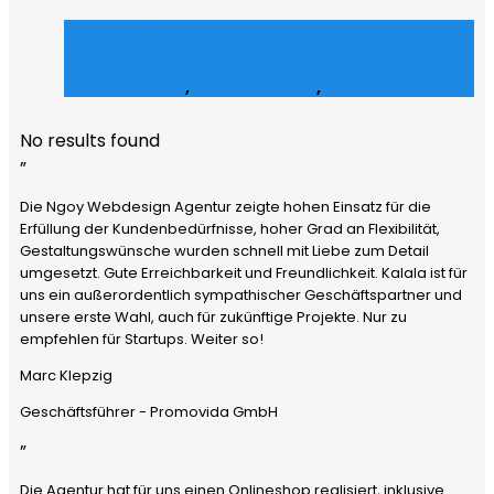
Julz Afroshop
E-Commerce
,
Grafik Design
,
Social Media
No results found
”
Die Ngoy Webdesign Agentur zeigte hohen Einsatz für die
Erfüllung der Kundenbedürfnisse, hoher Grad an Flexibilität,
Gestaltungswünsche wurden schnell mit Liebe zum Detail
umgesetzt. Gute Erreichbarkeit und Freundlichkeit. Kalala ist für
uns ein außerordentlich sympathischer Geschäftspartner und
unsere erste Wahl, auch für zukünftige Projekte. Nur zu
empfehlen für Startups. Weiter so!
Marc Klepzig
Geschäftsführer - Promovida GmbH
”
Die Agentur hat für uns einen Onlineshop realisiert, inklusive