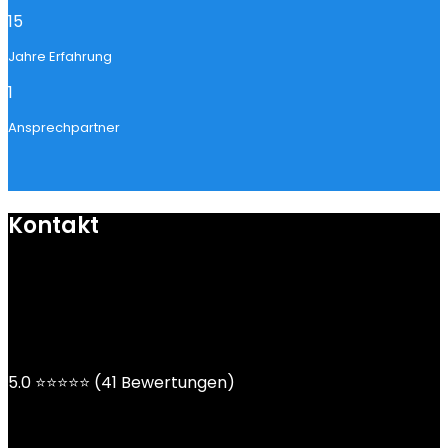
15
Jahre Erfahrung
1
Ansprechpartner
Kontakt
mail@ngoy.de
DE | AT | CH
5.0 ⭐⭐⭐⭐⭐ (41 Bewertungen)