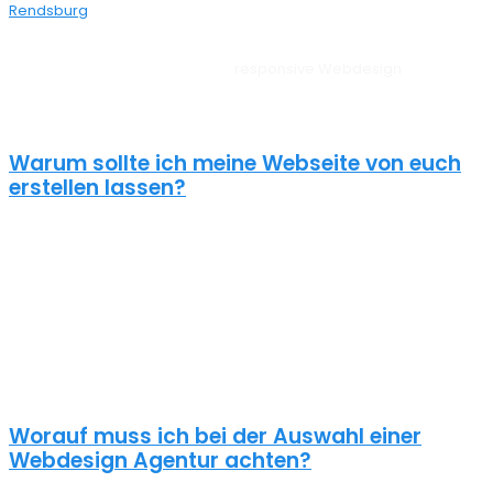
Rendsburg
bei dir aus der Nähe.
Unsere Websites sehen auf allen Geräten vom PC, über Tablet bis
zum Smartphone perfekt aus –
responsive Webdesign
Brammer.
Außerdem liegt unserem Webdesign Brammer immer ein
zielorientierter Ansatz zugrunde. Für anspruchsvolle Kunden!
Warum sollte ich meine Webseite von euch
erstellen lassen?
Eine schöne Webseite allein reicht heute nicht mehr aus. Wenn
deine Webseite das Ziel hat potentielle Kunden anzuziehen
brauchst du ein nachhaltiges Konzept für deine Internet Präsenz.
Nur dann wird dein Webdesign auch potenzielle Kunden
anlocken. Unsere Webdesign Agentur Brammer kennt die
Anforderungen an die Online Kommunikationslandschaft, die aus
Standard Homepages erfolgreiche Webseiten macht.
Worauf muss ich bei der Auswahl einer
Webdesign Agentur achten?