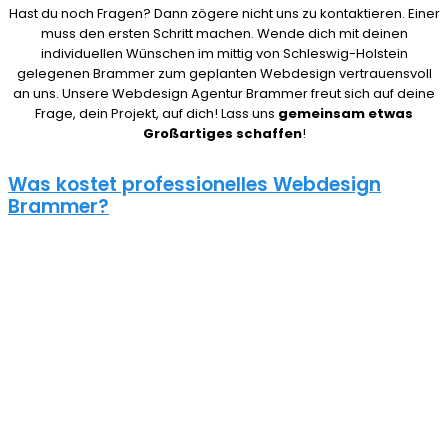
Hast du noch Fragen? Dann zögere nicht uns zu kontaktieren. Einer
muss den ersten Schritt machen. Wende dich mit deinen
individuellen Wünschen im mittig von Schleswig-Holstein
gelegenen Brammer zum geplanten Webdesign vertrauensvoll
an uns. Unsere Webdesign Agentur Brammer freut sich auf deine
Frage, dein Projekt, auf dich! Lass uns
gemeinsam etwas
Großartiges schaffen
!
Was kostet professionelles Webdesign
Brammer?
08/15 Webseiten überlassen wir Anderen in Brammer. Deshalb ist
die Frage nach den Kosten für eine Website auch nicht pauschal
zu beantworten. Unser Punkt ist: Wie gut deine Website ist, hängt
davon ab, wie viel du investierst. Um deine Entscheidung nicht zu
bereuen solltest du es dir gut überlegen.
Eine neue Webseite kostet bei uns zwischen 500€ und 5000€ und
einen Online Shop ab 5000€, je nach Umfang. Für ein
unverbindliches Angebot kontaktiere uns einfach. Im Gespräch
können wir deinen Bedarf ermitteln und dir ein genauen Festpreis
für dein Projekt mitteilen.