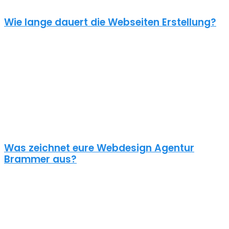
Wie lange dauert die Webseiten Erstellung?
Je nach inhaltlichem Umfang und Komplexität dauert es von
Anfrage bis zum Go Live ca. 4-12 Wochen. Kleine oder dringende
Projekte können wir auch in unter einem Monat fertigstellen.
Die benötigte Zeit ist abhängig von vielen Faktoren: Soll erst ein
Corporate Design entwickelt werden? Wie umfangreich ist die
Webseite? Wie ist der Funktionsumfang? Hast du schon alle Texte
und Bilder vorbereitet? Ist Suchmaschinenoptimierung geplant?
Und so weiter…
Was zeichnet eure Webdesign Agentur
Brammer aus?
Wir gestalten bereits seit 2015 mit viel Liebe zum Detail
professionelle und erfolgreiche WordPress Webseiten für kleine
und mittelständische Unternehmen, Einzelunternehmer und
öffentliche Institutionen. Über 70% unserer Neukunden kommen
über Empfehlungen aus ganz Deutschland zu uns – auch aus