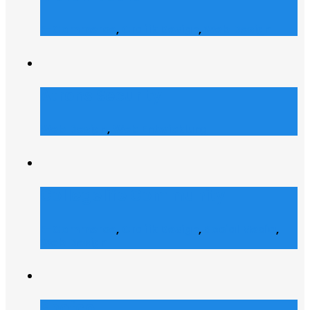
E-Commerce
,
Grafik Design
,
Web Design
Atrons Security
Web Design
,
Web Entwicklung
Collegelife Community
E-Commerce
,
Grafik Design
,
Social Media
,
Web Design
Shofco