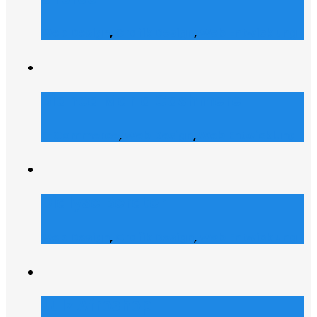
Web Design
,
Grafik Design
,
Web Entwicklung
Bianca Maria Cashmere
E-Commerce
,
Web Design
,
Web Entwicklung
Dialyse Berater
Web Design
,
Grafik Design
,
Web Entwicklung
Julz Afroshop