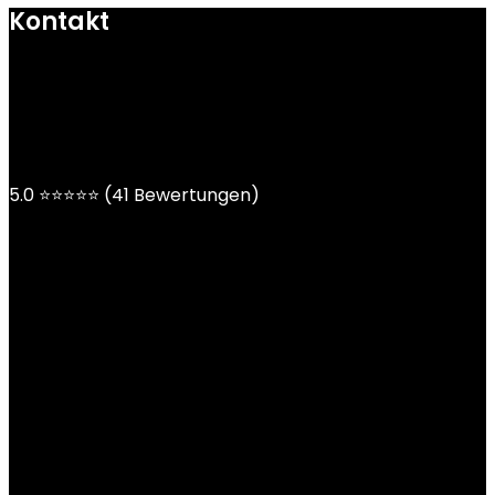
Kontakt
mail@ngoy.de
DE | AT | CH
5.0 ⭐⭐⭐⭐⭐ (41 Bewertungen)