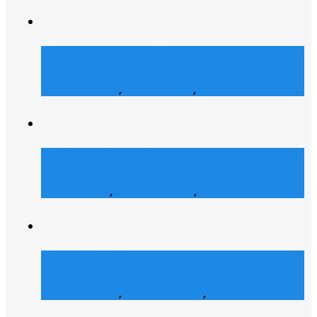
Bianca Maria Cashmere
E-Commerce
,
Web Design
,
Web Entwicklung
Dialyse Berater
Web Design
,
Grafik Design
,
Web Entwicklung
Julz Afroshop
E-Commerce
,
Grafik Design
,
Social Media