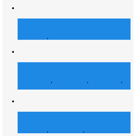
Atrons Security
Web Design
,
Web Entwicklung
Collegelife Community
E-Commerce
,
Grafik Design
,
Social Media
,
Web Design
Shofco
Web Design
,
Grafik Design
,
Web Entwicklung