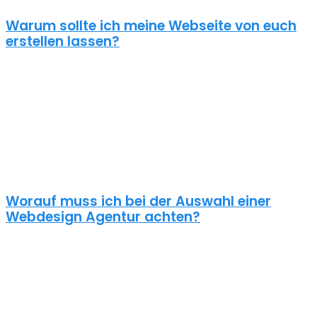
Warum sollte ich meine Webseite von euch
erstellen lassen?
Eine schöne Webseite allein reicht heute nicht mehr aus. Wenn
deine Webseite das Ziel hat potentielle Kunden anzuziehen
brauchst du ein nachhaltiges Konzept für deine Internet Präsenz.
Nur dann wird dein Webdesign auch potenzielle Kunden
anlocken. Unsere Webdesign Agentur Bocka kennt die
Anforderungen an die Online Kommunikationslandschaft, die aus
Standard Homepages erfolgreiche Webseiten macht.
Worauf muss ich bei der Auswahl einer
Webdesign Agentur achten?
Eine gute Webdesign Agentur in Bocka setzt sich intensiv mit
deiner Zielgruppe und deinen Zielen bei dieser auseinander. Ein
kundenzentrierter und benutzerfreundlicher Ansatz sollte
selbstverständlich sein.
Schaue dir die Referenzen an und frage auch was diese Seiten