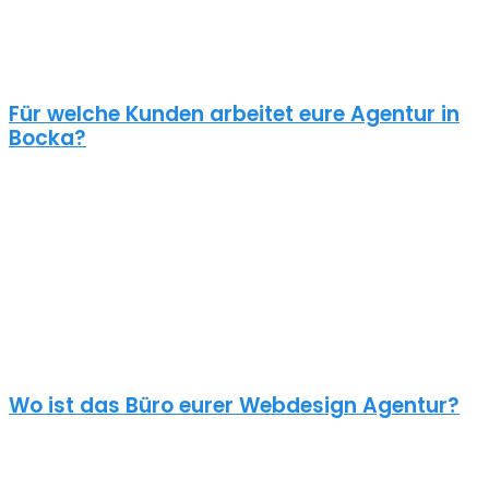
gekostet haben. Ein Pauschalpreis ohne die Anforderungen zu
kennen ist meist ein Anzeichen für eine begrenzte Erfahrung der
Agentur.
Für welche Kunden arbeitet eure Agentur in
Bocka?
Planst du ein Redesign deiner bestehenden Website, brauchst du
einen neuen Webshop oder ein neues Logo?
Unsere Kunden sind vielseitig – genau wie unsere Freelancer
Webdesign in Bocka: Schulen, Physiotherapeuten, Zahnärzte,
Online Händler, Anwälte usw. – wir halten nichts von einer
Branchen Spezialisierung. Nur der unternehmerische Blick von
aussen kann deinem Unternehmen und deinem Projekt neue
Impulse geben.
Wo ist das Büro eurer Webdesign Agentur?
Überall und nirgends. Unsere Digitalgentur hat kein Büro in Bocka.
Seit einiger Zeit arbeiten wir alle im Homeoffice. Moderne