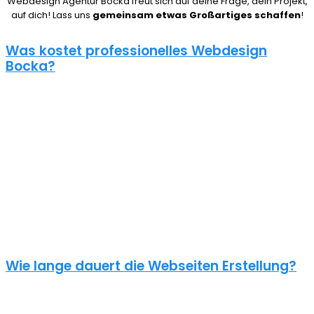
Webdesign Agentur Bocka freut sich auf deine Frage, dein Projekt,
auf dich! Lass uns
gemeinsam etwas Großartiges schaffen
!
Was kostet professionelles Webdesign
Bocka?
08/15 Webseiten überlassen wir Anderen in Bocka. Deshalb ist die
Frage nach den Kosten für eine Website auch nicht pauschal zu
beantworten. Unser Punkt ist: Wie gut deine Website ist, hängt
davon ab, wie viel du investierst. Um deine Entscheidung nicht zu
bereuen solltest du es dir gut überlegen.
Eine neue Webseite kostet bei uns zwischen 500€ und 5000€ und
einen Online Shop ab 5000€, je nach Umfang. Für ein
unverbindliches Angebot kontaktiere uns einfach. Im Gespräch
können wir deinen Bedarf ermitteln und dir ein genauen Festpreis
für dein Projekt mitteilen.
Wie lange dauert die Webseiten Erstellung?
Je nach inhaltlichem Umfang und Komplexität dauert es von
Anfrage bis zum Go Live ca. 4-12 Wochen. Kleine oder dringende