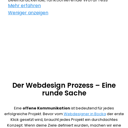
kurzfristigen Erfolg im Sinn, sondern immer auch
Mehr erfahren
Webseiten, benutzerfreundliche Onlineshops und
die Zukunft.
Weniger anzeigen
Suchmachinenoptimierung sind unsere
Leidenschaft. Damit du weißt wie viele Besucher
deine Website besuchen und welche
Maßnahmen erfolgreich, sind übernehmen wir für
dich die Performance Analyse. So können wir dir
helfen, die Effektivität deines Webdesign Bocka zu
erhöhen.
Der Webdesign Prozess – Eine
runde Sache
Eine
offene Kommunikation
ist bedeutend für jedes
erfolgreiche Projekt. Bevor vom
Webdesigner in Bocka
der erste
Klick gesetzt wird, braucht jedes Projekt ein durchdachtes
Konzept. Wenn deine Ziele definiert wurden, machen wir eine