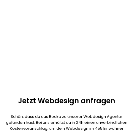
Kommunikationsmittel sorgen außerdem dafür, dass 90% unserer
Kunden aus ganz Deutschland kommt. Fast alle Webdesign
Projekte lassen sich auch per Telefon und Videokonferenzen
umsetzen.
Unser Ziel: exzellenter Service, schnelle Umsetzung und
herausragende Qualität! Kalala Ngoy ist als persönlicher
Ansprechpartner für dein Projekt verantwortlich und jederzeit
erreichbar. Es ist nicht nötig das der Webdesigner bei dir vor Ort
ist.
Jetzt Webdesign anfragen
Schön, dass du aus Bocka zu unserer Webdesign Agentur
gefunden hast. Bei uns erhältst du in 24h einen unverbindlichen
Kostenvoranschlag, um dein Webdesign im 455 Einwohner