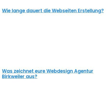
Wie lange dauert die Webseiten Erstellung?
Je nach inhaltlichem Umfang und Komplexität dauert es von
Anfrage bis zum Go Live ca. 4-12 Wochen. Kleine oder dringende
Projekte können wir auch in unter einem Monat fertigstellen.
Die benötigte Zeit ist abhängig von vielen Faktoren: Soll erst ein
Corporate Design entwickelt werden? Wie umfangreich ist die
Webseite? Wie ist der Funktionsumfang? Hast du schon alle Texte
und Bilder vorbereitet? Ist Suchmaschinenoptimierung geplant?
Und so weiter…
Was zeichnet eure Webdesign Agentur
Birkweiler aus?
Wir gestalten bereits seit 2015 mit viel Liebe zum Detail
professionelle und erfolgreiche WordPress Webseiten für kleine
und mittelständische Unternehmen, Einzelunternehmer und
öffentliche Institutionen. Über 70% unserer Neukunden kommen
über Empfehlungen aus ganz Deutschland zu uns – auch aus