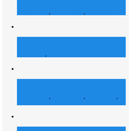
E-Commerce
,
Grafik Design
,
Web Design
Atrons Security
Web Design
,
Web Entwicklung
Collegelife Community
E-Commerce
,
Grafik Design
,
Social Media
,
Web Design
Shofco