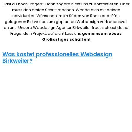
Hast du noch Fragen? Dann zögere nicht uns zu kontaktieren. Einer
muss den ersten Schritt machen. Wende dich mit deinen
individuellen Wünschen im im Süden von Rheinland-Pfalz
gelegenen Birkweiler zum geplanten Webdesign vertrauensvoll
an uns. Unsere Webdesign Agentur Birkweiler freut sich auf deine
Frage, dein Projekt, auf dich! Lass uns
gemeinsam etwas
Großartiges schaffen
!
Was kostet professionelles Webdesign
Birkweiler?
08/15 Webseiten überlassen wir Anderen in Birkweiler. Deshalb ist
die Frage nach den Kosten für eine Website auch nicht pauschal
zu beantworten. Unser Punkt ist: Wie gut deine Website ist, hängt
davon ab, wie viel du investierst. Um deine Entscheidung nicht zu
bereuen solltest du es dir gut überlegen.
Eine neue Webseite kostet bei uns zwischen 500€ und 5000€ und
einen Online Shop ab 5000€, je nach Umfang. Für ein
unverbindliches Angebot kontaktiere uns einfach. Im Gespräch
können wir deinen Bedarf ermitteln und dir ein genauen Festpreis
für dein Projekt mitteilen.