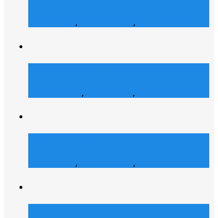
Web Design
,
Grafik Design
,
Web Entwicklung
Bianca Maria Cashmere
E-Commerce
,
Web Design
,
Web Entwicklung
Dialyse Berater
Web Design
,
Grafik Design
,
Web Entwicklung
Julz Afroshop