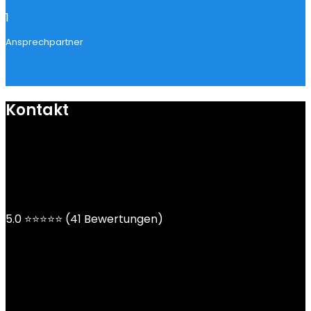
1
Ansprechpartner
Kontakt
mail@ngoy.de
DE | AT | CH
5.0 ⭐⭐⭐⭐⭐ (41 Bewertungen)