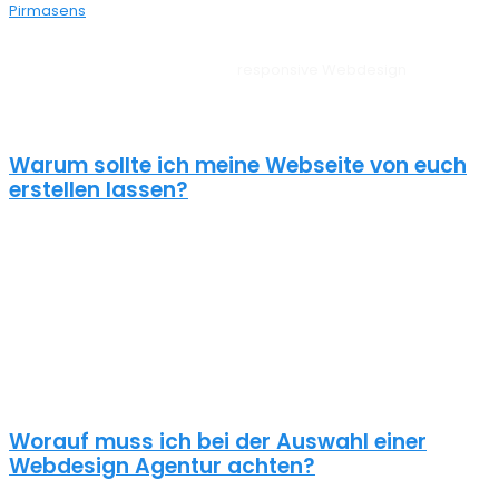
Pirmasens
bei dir aus der Nähe.
Unsere Websites sehen auf allen Geräten vom PC, über Tablet bis
zum Smartphone perfekt aus –
responsive Webdesign
Birkweiler.
Außerdem liegt unserem Webdesign Birkweiler immer ein
zielorientierter Ansatz zugrunde. Für anspruchsvolle Kunden!
Warum sollte ich meine Webseite von euch
erstellen lassen?
Eine schöne Webseite allein reicht heute nicht mehr aus. Wenn
deine Webseite das Ziel hat potentielle Kunden anzuziehen
brauchst du ein nachhaltiges Konzept für deine Internet Präsenz.
Nur dann wird dein Webdesign auch potenzielle Kunden
anlocken. Unsere Webdesign Agentur Birkweiler kennt die
Anforderungen an die Online Kommunikationslandschaft, die aus
Standard Homepages erfolgreiche Webseiten macht.
Worauf muss ich bei der Auswahl einer
Webdesign Agentur achten?