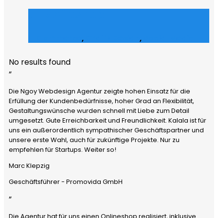
Julz Afroshop
E-Commerce
,
Grafik Design
,
Social Media
No results found
”
Die Ngoy Webdesign Agentur zeigte hohen Einsatz für die
Erfüllung der Kundenbedürfnisse, hoher Grad an Flexibilität,
Gestaltungswünsche wurden schnell mit Liebe zum Detail
umgesetzt. Gute Erreichbarkeit und Freundlichkeit. Kalala ist für
uns ein außerordentlich sympathischer Geschäftspartner und
unsere erste Wahl, auch für zukünftige Projekte. Nur zu
empfehlen für Startups. Weiter so!
Marc Klepzig
Geschäftsführer - Promovida GmbH
”
Die Agentur hat für uns einen Onlineshop realisiert, inklusive