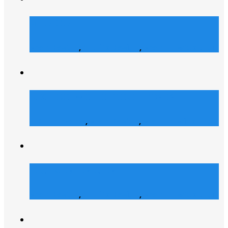
Shofco
Web Design
,
Grafik Design
,
Web Entwicklung
Bianca Maria Cashmere
E-Commerce
,
Web Design
,
Web Entwicklung
Dialyse Berater
Web Design
,
Grafik Design
,
Web Entwicklung