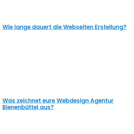
unverbindliches Angebot kontaktiere uns einfach. Im Gespräch
können wir deinen Bedarf ermitteln und dir ein genauen Festpreis
für dein Projekt mitteilen.
Wie lange dauert die Webseiten Erstellung?
Je nach inhaltlichem Umfang und Komplexität dauert es von
Anfrage bis zum Go Live ca. 4-12 Wochen. Kleine oder dringende
Projekte können wir auch in unter einem Monat fertigstellen.
Die benötigte Zeit ist abhängig von vielen Faktoren: Soll erst ein
Corporate Design entwickelt werden? Wie umfangreich ist die
Webseite? Wie ist der Funktionsumfang? Hast du schon alle Texte
und Bilder vorbereitet? Ist Suchmaschinenoptimierung geplant?
Und so weiter…
Was zeichnet eure Webdesign Agentur
Bienenbüttel aus?
Wir gestalten bereits seit 2015 mit viel Liebe zum Detail
professionelle und erfolgreiche WordPress Webseiten für kleine
und mittelständische Unternehmen, Einzelunternehmer und