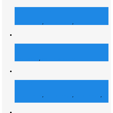
Merch Dealer
E-Commerce
,
Grafik Design
,
Web Design
Atrons Security
Web Design
,
Web Entwicklung
Collegelife Community
E-Commerce
,
Grafik Design
,
Social Media
,
Web Design