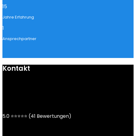
15
Jahre Erfahrung
1
Ansprechpartner
Kontakt
mail@ngoy.de
DE | AT | CH
5.0 ⭐⭐⭐⭐⭐ (41 Bewertungen)