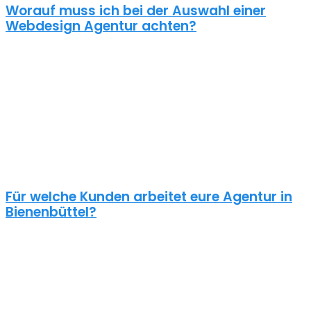
Worauf muss ich bei der Auswahl einer
Webdesign Agentur achten?
Eine gute Webdesign Agentur in Bienenbüttel setzt sich intensiv mit
deiner Zielgruppe und deinen Zielen bei dieser auseinander. Ein
kundenzentrierter und benutzerfreundlicher Ansatz sollte
selbstverständlich sein.
Schaue dir die Referenzen an und frage auch was diese Seiten
gekostet haben. Ein Pauschalpreis ohne die Anforderungen zu
kennen ist meist ein Anzeichen für eine begrenzte Erfahrung der
Agentur.
Für welche Kunden arbeitet eure Agentur in
Bienenbüttel?
Planst du ein Redesign deiner bestehenden Website, brauchst du
einen neuen Webshop oder ein neues Logo?
Unsere Kunden sind vielseitig – genau wie unsere Freelancer
Webdesign in Bienenbüttel: Schulen, Physiotherapeuten,
Zahnärzte, Online Händler, Anwälte usw. – wir halten nichts von