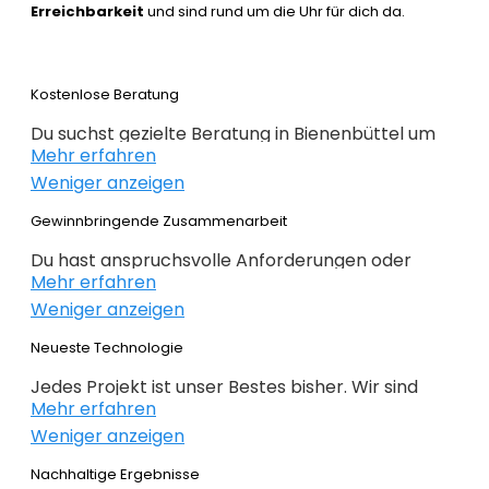
Erreichbarkeit
und sind rund um die Uhr für dich da.
Kostenlose Beratung
Du suchst gezielte Beratung in Bienenbüttel um
Mehr erfahren
erfolgreich im Webdesign 2022 zu sein. Wir
Weniger anzeigen
beraten dich kostenlos und individuell zu
Webdesign, E-Commerce,
Gewinnbringende Zusammenarbeit
Suchmaschinenoptimierung und im Grunde alles,
Du hast anspruchsvolle Anforderungen oder
was mit Internet zu tun hat. Du weißt noch nicht
Mehr erfahren
Ideen und du hast genaue Ziele definiert, die du
genau wo du bei deiner Online Präsenz anfangen
Weniger anzeigen
erreichen willst? Gemeinsam mit dir planen,
sollst oder wie es weitergeht, dann bist du genau
konzipieren und realieren wir dein Projekt. Beim
Neueste Technologie
bei der
richtigen Agentur
. Alles auf den Punkt
Webdesign Bienenbüttel überlassen wir nichts
gebracht – nichts unnötiges!
Jedes Projekt ist unser Bestes bisher. Wir sind
dem Zufall. Keine intransparente Planung – nur
Mehr erfahren
immer auf der Suche nach noch besseren
gewinnbringende Lösungen. Profitieren Sie von
Weniger anzeigen
Lösungen für deine geschäftlichen
unserer langjährigen Erfahrung!
Anforderungen. Das richtige CMS ermöglicht
Nachhaltige Ergebnisse