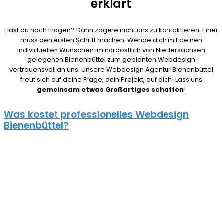
erklärt
Hast du noch Fragen? Dann zögere nicht uns zu kontaktieren. Einer
muss den ersten Schritt machen. Wende dich mit deinen
individuellen Wünschen im nordöstlich von Niedersachsen
gelegenen Bienenbüttel zum geplanten Webdesign
vertrauensvoll an uns. Unsere Webdesign Agentur Bienenbüttel
freut sich auf deine Frage, dein Projekt, auf dich! Lass uns
gemeinsam etwas Großartiges schaffen
!
Was kostet professionelles Webdesign
Bienenbüttel?
08/15 Webseiten überlassen wir Anderen in Bienenbüttel. Deshalb
ist die Frage nach den Kosten für eine Website auch nicht
pauschal zu beantworten. Unser Punkt ist: Wie gut deine Website
ist, hängt davon ab, wie viel du investierst. Um deine Entscheidung
nicht zu bereuen solltest du es dir gut überlegen.
Eine neue Webseite kostet bei uns zwischen 500€ und 5000€ und
einen Online Shop ab 5000€, je nach Umfang. Für ein