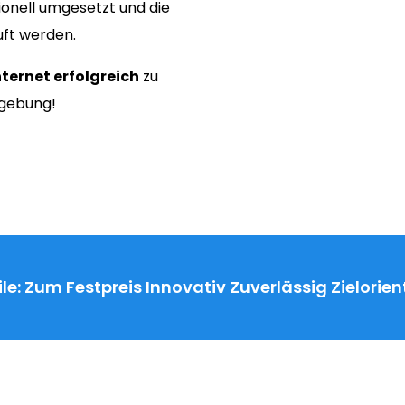
onell umgesetzt und die
uft werden.
nternet erfolgreich
zu
mgebung!
le:
Zum Festpreis
Innovativ
Zuverlässig
Zielorien