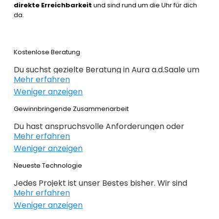
direkte Erreichbarkeit
und sind rund um die Uhr für dich
da.
Kostenlose Beratung
Du suchst gezielte Beratung in Aura a.d.Saale um
Mehr erfahren
erfolgreich im Webdesign 2022 zu sein. Wir
Weniger anzeigen
beraten dich kostenlos und individuell zu
Webdesign, E-Commerce,
Gewinnbringende Zusammenarbeit
Suchmaschinenoptimierung und im Grunde alles,
Du hast anspruchsvolle Anforderungen oder
was mit Internet zu tun hat. Du weißt noch nicht
Mehr erfahren
Ideen und du hast genaue Ziele definiert, die du
genau wo du bei deiner Online Präsenz anfangen
Weniger anzeigen
erreichen willst? Gemeinsam mit dir planen,
sollst oder wie es weitergeht, dann bist du genau
konzipieren und realieren wir dein Projekt. Beim
Neueste Technologie
bei der
richtigen Agentur
. Alles auf den Punkt
Webdesign Aura a.d.Saale überlassen wir nichts
gebracht – nichts unnötiges!
Jedes Projekt ist unser Bestes bisher. Wir sind
dem Zufall. Keine intransparente Planung – nur
Mehr erfahren
immer auf der Suche nach noch besseren
gewinnbringende Lösungen. Profitieren Sie von
Weniger anzeigen
Lösungen für deine geschäftlichen
unserer langjährigen Erfahrung!