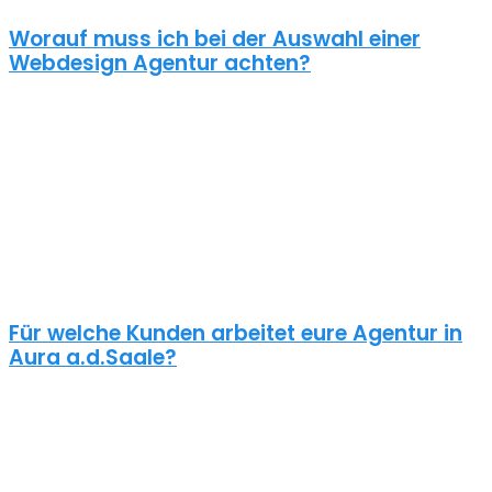
Worauf muss ich bei der Auswahl einer
Webdesign Agentur achten?
Eine gute Webdesign Agentur in Aura a.d.Saale setzt sich intensiv
mit deiner Zielgruppe und deinen Zielen bei dieser auseinander.
Ein kundenzentrierter und benutzerfreundlicher Ansatz sollte
selbstverständlich sein.
Schaue dir die Referenzen an und frage auch was diese Seiten
gekostet haben. Ein Pauschalpreis ohne die Anforderungen zu
kennen ist meist ein Anzeichen für eine begrenzte Erfahrung der
Agentur.
Für welche Kunden arbeitet eure Agentur in
Aura a.d.Saale?
Planst du ein Redesign deiner bestehenden Website, brauchst du
einen neuen Webshop oder ein neues Logo?
Unsere Kunden sind vielseitig – genau wie unsere Freelancer
Webdesign in Aura a.d.Saale: Schulen, Physiotherapeuten,