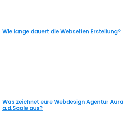
einen Online Shop ab 5000€, je nach Umfang. Für ein
unverbindliches Angebot kontaktiere uns einfach. Im Gespräch
können wir deinen Bedarf ermitteln und dir ein genauen Festpreis
für dein Projekt mitteilen.
Wie lange dauert die Webseiten Erstellung?
Je nach inhaltlichem Umfang und Komplexität dauert es von
Anfrage bis zum Go Live ca. 4-12 Wochen. Kleine oder dringende
Projekte können wir auch in unter einem Monat fertigstellen.
Die benötigte Zeit ist abhängig von vielen Faktoren: Soll erst ein
Corporate Design entwickelt werden? Wie umfangreich ist die
Webseite? Wie ist der Funktionsumfang? Hast du schon alle Texte
und Bilder vorbereitet? Ist Suchmaschinenoptimierung geplant?
Und so weiter…
Was zeichnet eure Webdesign Agentur Aura
a.d.Saale aus?
Wir gestalten bereits seit 2015 mit viel Liebe zum Detail
professionelle und erfolgreiche WordPress Webseiten für kleine