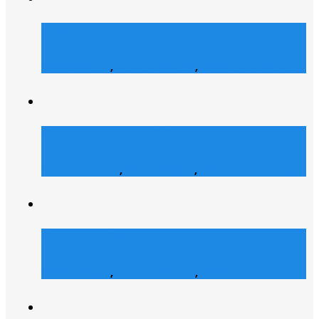
Shofco
Web Design
,
Grafik Design
,
Web Entwicklung
Bianca Maria Cashmere
E-Commerce
,
Web Design
,
Web Entwicklung
Dialyse Berater
Web Design
,
Grafik Design
,
Web Entwicklung