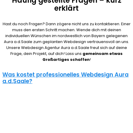
Häufig gestellte Fragen – kurz
erklärt
Hast du noch Fragen? Dann zögere nicht uns zu kontaktieren. Einer
muss den ersten Schritt machen. Wende dich mit deinen
individuellen Wünschen im nordwestlich von Bayern gelegenen
Aura a.d.Saale zum geplanten Webdesign vertrauensvoll an uns.
Unsere Webdesign Agentur Aura a.d.Saale freut sich auf deine
Frage, dein Projekt, auf dich! Lass uns
gemeinsam etwas
Großartiges schaffen
!
Was kostet professionelles Webdesign Aura
a.d.Saale?
08/15 Webseiten überlassen wir Anderen in Aura a.d.Saale.
Deshalb ist die Frage nach den Kosten für eine Website auch nicht
pauschal zu beantworten. Unser Punkt ist: Wie gut deine Website
ist, hängt davon ab, wie viel du investierst. Um deine Entscheidung
nicht zu bereuen solltest du es dir gut überlegen.
Eine neue Webseite kostet bei uns zwischen 500€ und 5000€ und