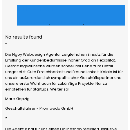
Julz Afroshop
E-Commerce
,
Grafik Design
,
Social Media
No results found
”
Die Ngoy Webdesign Agentur zeigte hohen Einsatz für die
Erfüllung der Kundenbedürfnisse, hoher Grad an Flexibilität,
Gestaltungswünsche wurden schnell mit Liebe zum Detail
umgesetzt. Gute Erreichbarkeit und Freundlichkeit. Kalala ist für
uns ein außerordentlich sympathischer Geschäftspartner und
unsere erste Wahl, auch für zukünftige Projekte. Nur zu
empfehlen für Startups. Weiter so!
Marc Klepzig
Geschäftsführer - Promovida GmbH
”
Die Agentur hat für uns einen Onlineshop realisiert, inklusive