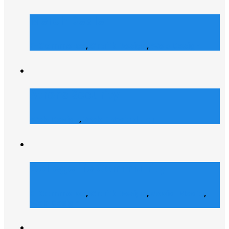
Merch Dealer
E-Commerce
,
Grafik Design
,
Web Design
Atrons Security
Web Design
,
Web Entwicklung
Collegelife Community
E-Commerce
,
Grafik Design
,
Social Media
,
Web Design