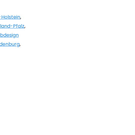
Holstein
,
land-Pfalz
,
bdesign
denburg
,